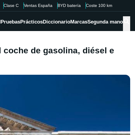
Clase C
Ventas España
BYD batería
Coste 100 km
d
Pruebas
Prácticos
Diccionario
Marcas
Segunda mano
 coche de gasolina, diésel e