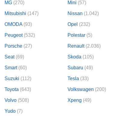
MG
(270)
Mini
(57)
lización
Mitsubishi
(147)
Nissan
(1.042)
ecisa e
OMODA
(93)
Opel
(232)
n mediante
spositivos,
Peugeot
(532)
Polestar
(5)
contenido
os, medición
Porsche
(27)
Renault
(2.036)
 y contenido,
 de audiencia
Seat
(69)
Skoda
(105)
e servicios.
Smart
(60)
Subaru
(49)
 1199 socios
Suzuki
(112)
Tesla
(33)
Toyota
(643)
Volkswagen
(200)
Volvo
(508)
Xpeng
(49)
Yudo
(7)