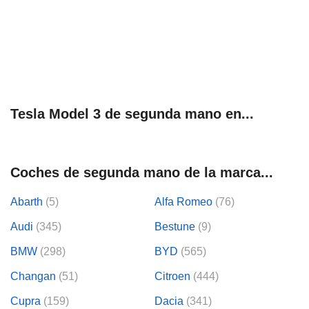
tificadores de
posible que
eedores traten
rsonales en
nterés
 a lo que
rte. Para
tirar su
to u oponerse
Tesla Model 3 de segunda mano en...
o de datos en
mento
 en
 en nuestra
Coches de segunda mano de la marca...
ookies
en
b.
Abarth
(5)
Alfa Romeo
(76)
 nuestros
Audi
(345)
Bestune
(9)
emos el
ratamiento
BMW
(298)
BYD
(565)
 información
Changan
(51)
Citroen
(444)
tivo y/o
a, uso de
Cupra
(159)
Dacia
(341)