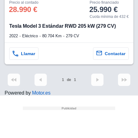
lquier
Precio al contado
Precio financiado
28.990 €
25.990 €
to pulsando
Cuota mínima de 432 €
n de cookies
Tesla Model 3 Estándar RWD 205 kW (279 CV)
disponible en
2022
Eléctrico
80.704 Km
279 CV
stra página
Llamar
Contactar
VAMENTE,
ecnologías
 cookies
1
de
1
o aceptar la
e cookies,
Powered by
Motor.es
er a nuestro
ectricos.com.
 te
e que solo se
okies que
ias para
 navegación