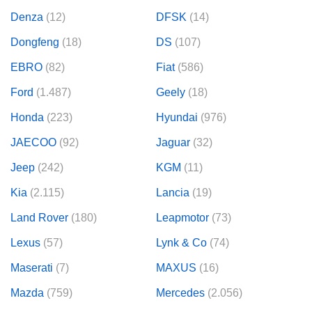
os para
anuncios
Denza
(12)
DFSK
(14)
 perfiles
Dongfeng
(18)
DS
(107)
ad
 utilizar
EBRO
(82)
Fiat
(586)
seleccionar la
rsonalizada,
Ford
(1.487)
Geely
(18)
l para
el contenido,
Honda
(223)
Hyundai
(976)
s para la
 contenido
JAECOO
(92)
Jaguar
(32)
, medir el
e la
Jeep
(242)
KGM
(11)
edir el
el contenido,
Kia
(2.115)
Lancia
(19)
 público a
adísticas o a
Land Rover
(180)
Leapmotor
(73)
 combinación
cedentes de
Lexus
(57)
Lynk & Co
(74)
entes,
Maserati
(7)
MAXUS
(16)
mejora de los
o de datos
Mazda
(759)
Mercedes
(2.056)
 el objetivo
r el