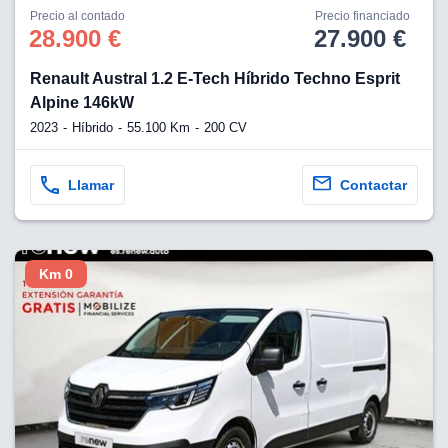
os para
Precio al contado
Precio financiado
anuncios
28.900 €
27.900 €
 perfiles
ad
Renault Austral 1.2 E-Tech Híbrido Techno Esprit
 utilizar
seleccionar la
Alpine 146kW
rsonalizada,
2023
Híbrido
55.100 Km
200 CV
l para
el contenido,
s para la
Llamar
Contactar
 contenido
, medir el
e la
edir el
el contenido,
Km 0
 público a
adísticas o a
 combinación
cedentes de
entes,
mejora de los
o de datos
 el objetivo
r el