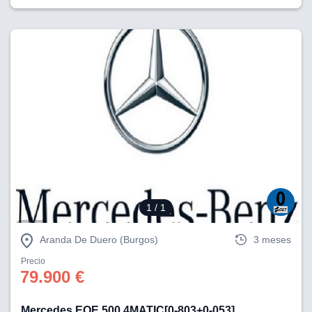
1
/ 1
Aranda De Duero (Burgos)
3 meses
Precio
79.900 €
Mercedes EQE 500 4MATIC[0-803+0-053]