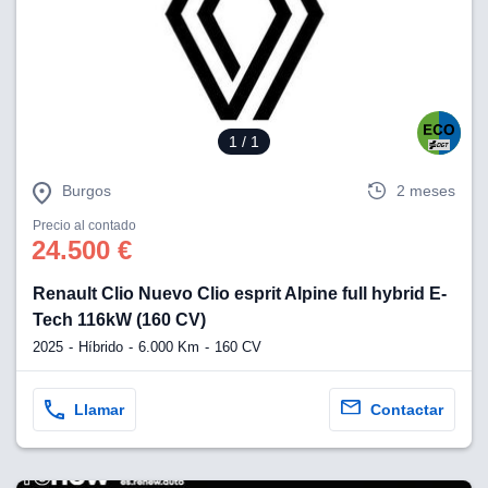
1
/ 1
Burgos
2 meses
Precio al contado
24.500 €
Renault Clio Nuevo Clio esprit Alpine full hybrid E-
Tech 116kW (160 CV)
2025
Híbrido
6.000 Km
160 CV
Llamar
Contactar