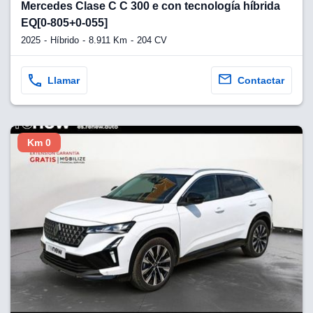
lquier
Mercedes Clase C C 300 e con tecnología híbrida
EQ[0-805+0-055]
to pulsando
2025
Híbrido
8.911 Km
204 CV
n de cookies
disponible en
Llamar
Contactar
stra página
VAMENTE,
Km 0
ecnologías
 cookies
o aceptar la
e cookies,
er a nuestro
ectricos.com.
 te
e que solo se
okies que
ias para
 navegación