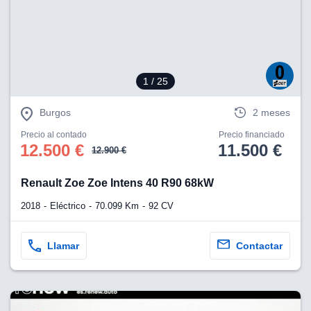
1
/ 25
Burgos
2 meses
Precio al contado
Precio financiado
12.500 €
11.500 €
12.900 €
Renault Zoe Zoe Intens 40 R90 68kW
2018
Eléctrico
70.099 Km
92 CV
Llamar
Contactar