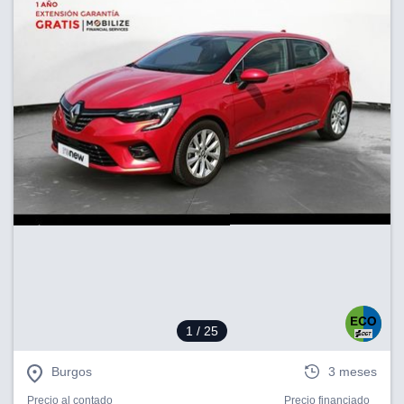
1
/ 25
Burgos
3 meses
Precio al contado
Precio financiado