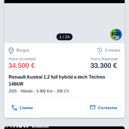
eb, pero no se
okies para
omportamiento
ar publicidad
ersonalizado,
drás
licidad
1
/ 24
rsonalizada.
zar la
Burgos
2 meses
e cookies y
stro sitio
Precio al contado
Precio financiado
 de este
34.500 €
33.300 €
do el botón
Renault Austral 1.2 full hybrid e-tech Techno
ntimiento,
146kW
estros socios
2025
Híbrido
5.900 Km
200 CV
ies,
es únicos o
imilares para
Llamar
Contactar
cceder y
os personales
a en este
s direcciones