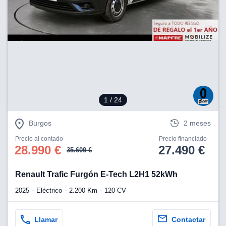
lización
ecisa e
n mediante
spositivos,
contenido
os, medición
 y contenido,
 de audiencia
e servicios.
1
/ 24
 1199 socios
Burgos
2 meses
Precio al contado
Precio financiado
28.990 €
27.490 €
35.609 €
Renault Trafic Furgón E-Tech L2H1 52kWh
2025
Eléctrico
2.200 Km
120 CV
Llamar
Contactar