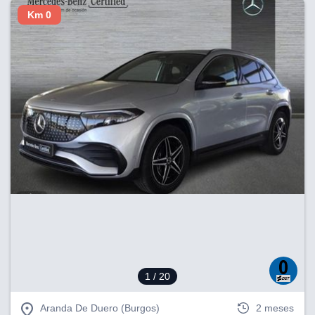
Km 0
1
/ 20
Aranda De Duero (Burgos)
2 meses