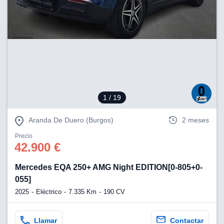
1
/ 19
Aranda De Duero (Burgos)
2 meses
Precio
42.900 €
Mercedes EQA 250+ AMG Night EDITION[0-805+0-
055]
2025
Eléctrico
7.335 Km
190 CV
Llamar
Contactar