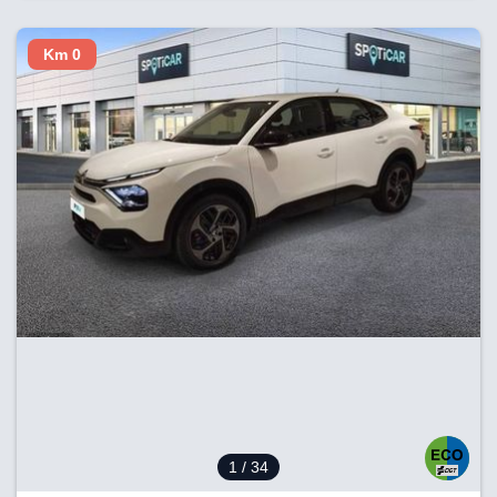
Km 0
1
/ 34