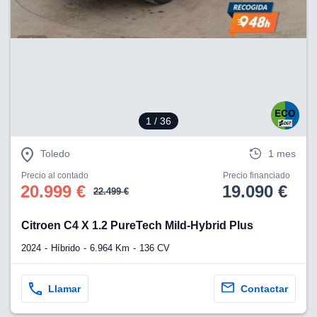
lización
ecisa e
n mediante
spositivos,
contenido
os, medición
 y contenido,
1
/ 36
 de audiencia
e servicios.
Toledo
1 mes
 1199 socios
Precio al contado
Precio financiado
20.999 €
19.090 €
22.499 €
Citroen C4 X 1.2 PureTech Mild-Hybrid Plus
2024
Híbrido
6.964 Km
136 CV
Llamar
Contactar