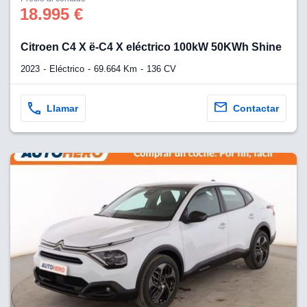
os para
18.995 €
anuncios
 perfiles
ad
Citroen C4 X ë-C4 X eléctrico 100kW 50KWh Shine
 utilizar
seleccionar la
2023
Eléctrico
69.664 Km
136 CV
rsonalizada,
l para
el contenido,
Llamar
Contactar
s para la
 contenido
, medir el
e la
edir el
el contenido,
 público a
adísticas o a
 combinación
cedentes de
entes,
mejora de los
o de datos
 el objetivo
r el