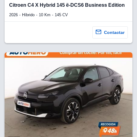
lquier
Citroen C4 X Hybrid 145 ë-DCS6 Business Edition
to pulsando
2026
Híbrido
10 Km
145 CV
n de cookies
disponible en
Contactar
stra página
VAMENTE,
ecnologías
 cookies
o aceptar la
e cookies,
er a nuestro
ectricos.com.
 te
e que solo se
okies que
ias para
 navegación