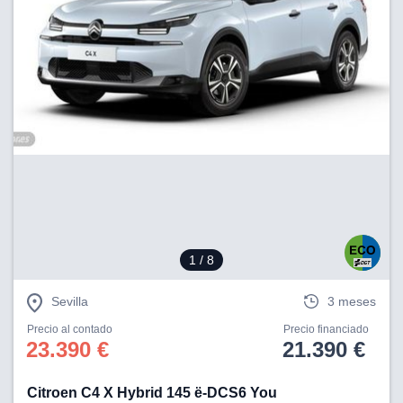
1
/ 8
Sevilla
3 meses
Precio al contado
Precio financiado
23.390 €
21.390 €
Citroen C4 X Hybrid 145 ë-DCS6 You