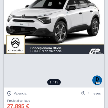
1
/ 19
Valencia
4 meses
Precio al contado
27.895 €