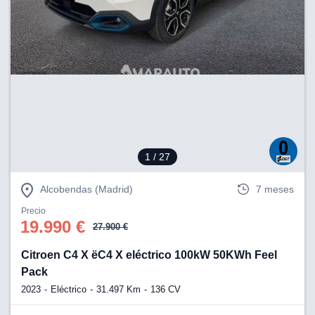
1
/ 27
Alcobendas (Madrid)
7 meses
Precio
19.990 €
27.900 €
Citroen C4 X ëC4 X eléctrico 100kW 50KWh Feel
Pack
2023
Eléctrico
31.497 Km
136 CV