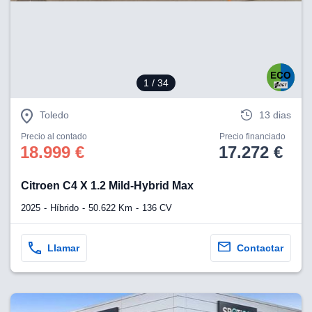
eb, pero no se
okies para
omportamiento
ar publicidad
ersonalizado,
drás
1
/ 34
licidad
rsonalizada.
zar la
Toledo
13 dias
e cookies y
stro sitio
Precio al contado
Precio financiado
18.999 €
17.272 €
 de este
do el botón
Citroen C4 X 1.2 Mild-Hybrid Max
ntimiento,
2025
Híbrido
50.622 Km
136 CV
estros socios
ies,
es únicos o
Llamar
Contactar
imilares para
cceder y
os personales
a en este
s direcciones