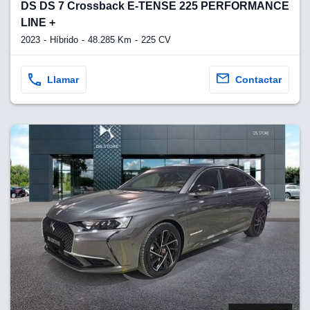
lquier
DS DS 7 Crossback E-TENSE 225 PERFORMANCE
LINE +
to pulsando
2023
Híbrido
48.285 Km
225 CV
n de cookies
disponible en
Llamar
Contactar
stra página
VAMENTE,
ecnologías
 cookies
o aceptar la
e cookies,
er a nuestro
ectricos.com.
 te
e que solo se
okies que
ias para
 navegación