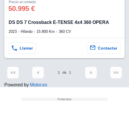
os para
Precio al contado
anuncios
50.995 €
 perfiles
ad
DS DS 7 Crossback E-TENSE 4x4 360 OPERA
 utilizar
seleccionar la
2023
Híbrido
15.800 Km
360 CV
rsonalizada,
l para
el contenido,
Llamar
Contactar
s para la
 contenido
, medir el
e la
edir el
1
de
1
el contenido,
 público a
Powered by
Motor.es
adísticas o a
 combinación
cedentes de
entes,
mejora de los
o de datos
 el objetivo
r el