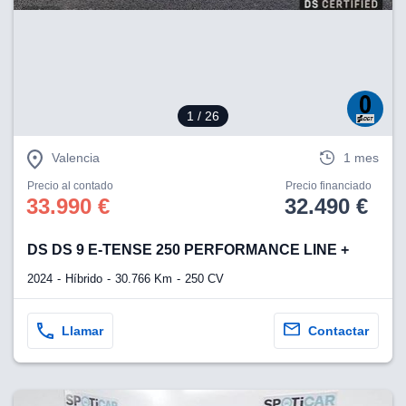
eb, pero no se
okies para
omportamiento
ar publicidad
ersonalizado,
drás
licidad
1
/ 26
rsonalizada.
zar la
Valencia
1 mes
e cookies y
stro sitio
Precio al contado
Precio financiado
 de este
33.990 €
32.490 €
do el botón
DS DS 9 E-TENSE 250 PERFORMANCE LINE +
ntimiento,
estros socios
2024
Híbrido
30.766 Km
250 CV
ies,
es únicos o
imilares para
Llamar
Contactar
cceder y
os personales
a en este
s direcciones