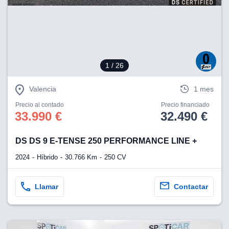
eb, pero no se
okies para
omportamiento
ar publicidad
ersonalizado,
drás
licidad
1
/ 26
rsonalizada.
zar la
Valencia
1 mes
e cookies y
stro sitio
Precio al contado
Precio financiado
 de este
33.990 €
32.490 €
do el botón
DS DS 9 E-TENSE 250 PERFORMANCE LINE +
ntimiento,
estros socios
2024
Híbrido
30.766 Km
250 CV
ies,
es únicos o
imilares para
Llamar
Contactar
cceder y
os personales
a en este
s direcciones