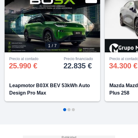
lización
ecisa e
n mediante
spositivos,
contenido
os, medición
1
/ 7
 y contenido,
 de audiencia
Precio al contado
Precio financiado
Precio al contad
e servicios.
25.990 €
22.835 €
34.300 €
 1199 socios
Leapmotor B03X BEV 53kWh Auto
Mazda Mazd
Design Pro Max
Plus 258