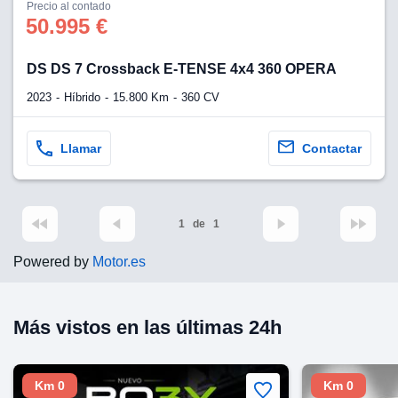
os para
Precio al contado
anuncios
50.995 €
 perfiles
ad
DS DS 7 Crossback E-TENSE 4x4 360 OPERA
 utilizar
seleccionar la
2023
Híbrido
15.800 Km
360 CV
rsonalizada,
l para
el contenido,
Llamar
Contactar
s para la
 contenido
, medir el
e la
edir el
1
de
1
el contenido,
 público a
Powered by
Motor.es
adísticas o a
 combinación
cedentes de
Más vistos en las últimas 24h
entes,
mejora de los
o de datos
 el objetivo
Km 0
Km 0
r el