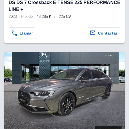
lquier
DS DS 7 Crossback E-TENSE 225 PERFORMANCE
LINE +
to pulsando
2023
Híbrido
48.285 Km
225 CV
n de cookies
disponible en
Llamar
Contactar
stra página
VAMENTE,
ecnologías
 cookies
o aceptar la
e cookies,
er a nuestro
ectricos.com.
 te
e que solo se
okies que
ias para
 navegación