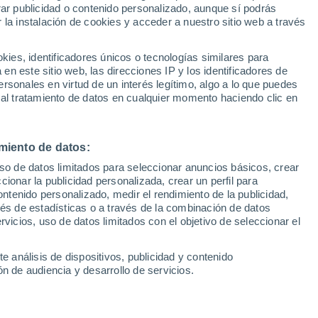
rar publicidad o contenido personalizado, aunque sí podrás
 la instalación de cookies y acceder a nuestro sitio web a través
1
/ 9
1
/ 8
es, identificadores únicos o tecnologías similares para
n este sitio web, las direcciones IP y los identificadores de
(Cantabria)
1 hora
Santander (Cantabria)
rsonales en virtud de un interés legítimo, algo a lo que puedes
 al tratamiento de datos en cualquier momento haciendo clic en
Precio financiado
Precio al contado
Precio 
26.310 €
34.315 €
29.0
miento de datos:
Geely Starray EM-i Pro+
uso de datos limitados para seleccionar anuncios básicos, crear
217 CV
2026
Híbrido
262 CV
ccionar la publicidad personalizada, crear un perfil para
ontenido personalizado, medir el rendimiento de la publicidad,
vés de estadísticas o a través de la combinación de datos
Contactar
Con
rvicios, uso de datos limitados con el objetivo de seleccionar el
e análisis de dispositivos, publicidad y contenido
n de audiencia y desarrollo de servicios.