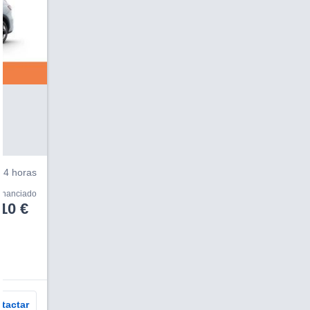
V
4 horas
financiado
10 €
tactar