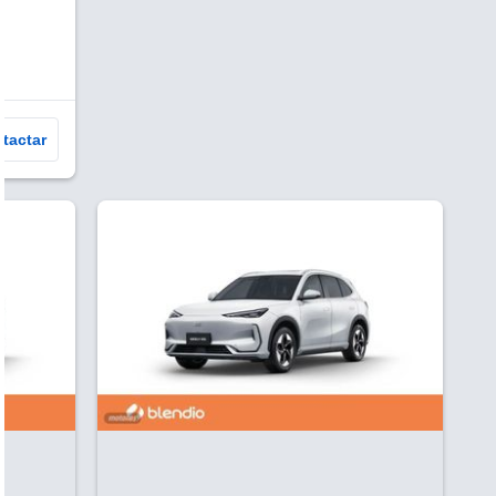
tactar
V