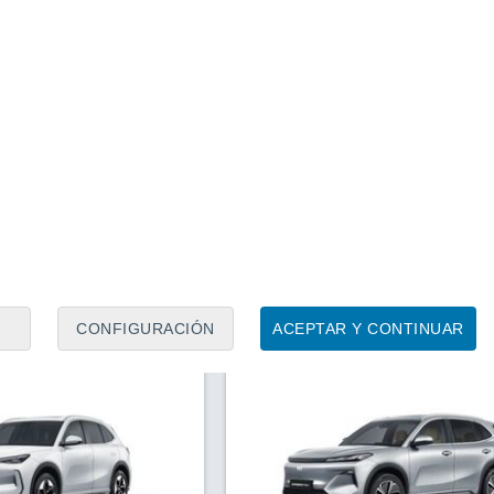
1
/ 5
1
/ 7
antabria)
6 horas
Santander (Cantabria)
Precio financiado
Precio al contado
Precio 
32.040 €
35.815 €
28.8
37.815 €
EM-i Max+
Geely E5 Pro+
2 CV
2026
Eléctrico
217 CV
Contactar
Con
CONFIGURACIÓN
ACEPTAR Y CONTINUAR