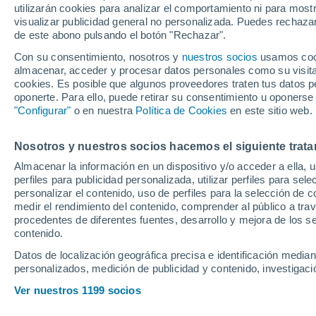
utilizarán cookies para analizar el comportamiento ni para most
visualizar publicidad general no personalizada. Puedes rechazar
de este abono pulsando el botón "Rechazar".
Ubicación
Con su consentimiento, nosotros y
nuestros socios
usamos cooki
almacenar, acceder y procesar datos personales como su visita e
Población o CP
Provincia
Torrelavega 
cookies. Es posible que algunos proveedores traten tus datos pe
oponerte. Para ello, puede retirar su consentimiento u oponerse
Precio al contado
"Configurar"
o en nuestra
Política de Cookies
en este sitio web.
33.315 €
Radio
Nosotros y nuestros socios hacemos el siguiente trata
Geely E5 Pro
Almacenar la información en un dispositivo y/o acceder a ella, 
2026
Eléctrico
perfiles para publicidad personalizada, utilizar perfiles para sele
Todo el país
personalizar el contenido, uso de perfiles para la selección de c
medir el rendimiento del contenido, comprender al público a tra
Solo anuncios de Península y
procedentes de diferentes fuentes, desarrollo y mejora de los se
Baleares
contenido.
Datos de localización geográfica precisa e identificación mediant
personalizados, medición de publicidad y contenido, investigació
Nuevos en stock
Ver nuestros 1199 socios