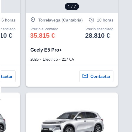
1
/ 7
6 horas
Torrelavega (Cantabria)
10 horas
financiado
Precio al contado
Precio financiado
10 €
35.815 €
28.810 €
Geely E5 Pro+
2026
Eléctrico
217 CV
tactar
Contactar