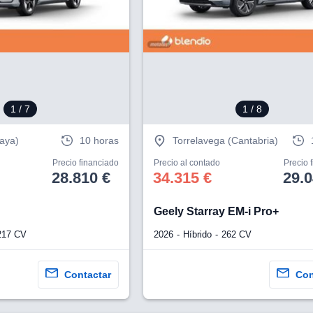
1
/ 7
1
/ 8
caya)
10 horas
Torrelavega (Cantabria)
Precio financiado
Precio al contado
Precio 
28.810 €
34.315 €
29.0
Geely Starray EM-i Pro+
217 CV
2026
Híbrido
262 CV
Contactar
Con