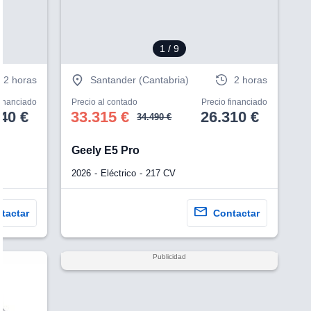
1
/ 9
2 horas
Santander (Cantabria)
2 horas
financiado
Precio al contado
Precio financiado
40 €
33.315 €
26.310 €
34.490 €
Geely E5 Pro
2026
Eléctrico
217 CV
tactar
Contactar