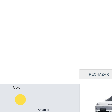
Tipo de vendedor
Santander (C
Todos
Precio al contado
37.315 €
Plazas
Geely Starray 
-
2026
Híbrido
26
Puertas
-
RECHAZAR
Color
Amarillo