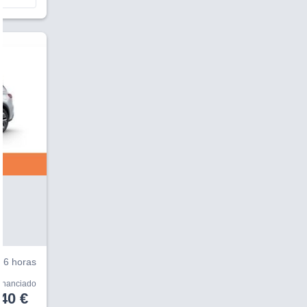
V
6 horas
financiado
40 €