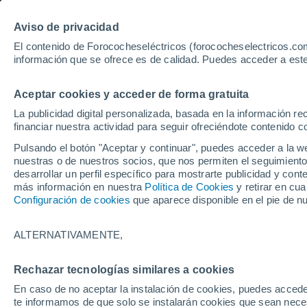
Aviso de privacidad
El contenido de Forococheseléctricos (forococheselectricos.com
información que se ofrece es de calidad. Puedes acceder a este
Inicio
Coches eléctricos de segunda mano
Geely
Aceptar cookies y acceder de forma gratuita
24
Geely de segunda mano
La publicidad digital personalizada, basada en la información r
financiar nuestra actividad para seguir ofreciéndote contenido c
Pulsando el botón "Aceptar y continuar", puedes acceder a la w
nuestras o de nuestros socios, que nos permiten el seguimiento
Guardar búsqueda
desarrollar un perfil específico para mostrarte publicidad y co
más información en nuestra
Política de Cookies
y retirar en cu
Configuración de cookies
que aparece disponible en el pie de n
Marca
Geely
ALTERNATIVAMENTE,
Modelo
Rechazar tecnologías similares a cookies
En caso de no aceptar la instalación de cookies, puedes accede
Seleccionar modelo
te informamos de que solo se instalarán cookies que sean necesa