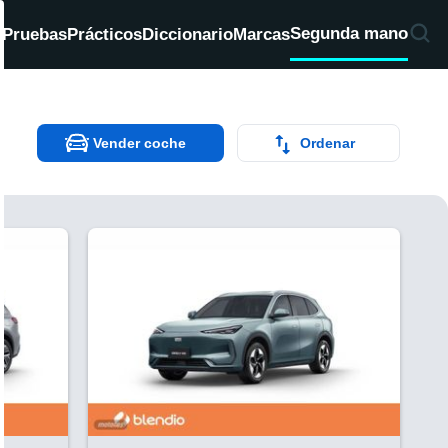
Segunda mano
d
Pruebas
Prácticos
Diccionario
Marcas
Vender coche
Ordenar
V