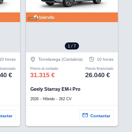
V
1
/ 7
10 horas
Torrelavega (Cantabria)
10 horas
financiado
Precio al contado
Precio financiado
40 €
31.315 €
26.040 €
Geely Starray EM-i Pro
2026
Híbrido
262 CV
tactar
Contactar