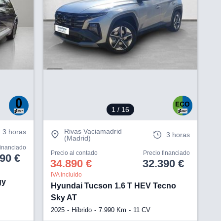
V
1
/ 16
Rivas Vaciamadrid
3 horas
3 horas
(Madrid)
financiado
Precio al contado
Precio financiado
90 €
34.890 €
32.390 €
IVA incluido
gy
Hyundai Tucson 1.6 T HEV Tecno
Sky AT
2025
Híbrido
7.990 Km
11 CV