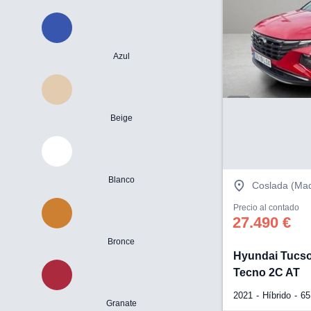
Azul
Beige
Blanco
Coslada (Mad
Precio al contado
27.490 €
Bronce
Hyundai Tucso
Tecno 2C AT
2021
Híbrido
65
Granate