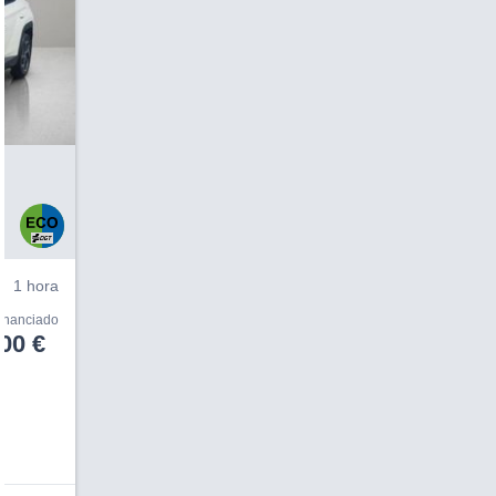
V
1 hora
financiado
00 €
V