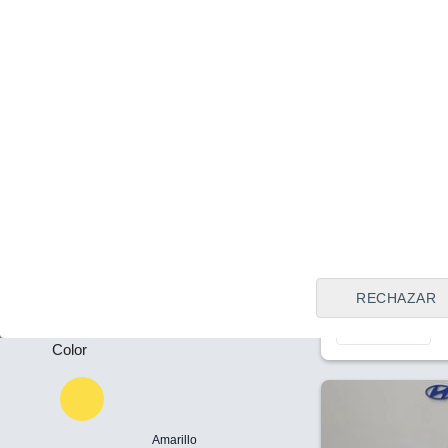
Tipo de vendedor
Todos
Rivas Vaciam
(Madrid)
Plazas
Precio al contado
25.990 €
-
Hyundai IONI
Puertas
160kW
2022
Eléctrico
-
RECHAZAR
Llamar
Color
Amarillo