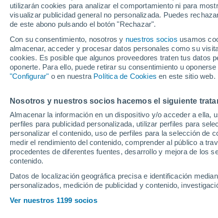
utilizarán cookies para analizar el comportamiento ni para most
Fuenlabrada 
visualizar publicidad general no personalizada. Puedes rechazar
Precio al contado
de este abono pulsando el botón "Rechazar".
Ubicación
27.945 €
Con su consentimiento, nosotros y
nuestros socios
usamos cooki
almacenar, acceder y procesar datos personales como su visita e
Población o CP
Provincia
cookies. Es posible que algunos proveedores traten tus datos pe
oponerte. Para ello, puede retirar su consentimiento u oponerse
"Configurar"
o en nuestra
Política de Cookies
en este sitio web.
Hyundai Kona
Radio
Nosotros y nuestros socios hacemos el siguiente trata
Almacenar la información en un dispositivo y/o acceder a ella, 
perfiles para publicidad personalizada, utilizar perfiles para sele
2024
Híbrido
7.
Todo el país
personalizar el contenido, uso de perfiles para la selección de c
medir el rendimiento del contenido, comprender al público a tra
Solo anuncios de Península y
procedentes de diferentes fuentes, desarrollo y mejora de los se
Llamar
Baleares
contenido.
Datos de localización geográfica precisa e identificación mediant
personalizados, medición de publicidad y contenido, investigació
Km 0
Nuevos en stock
Ver nuestros 1199 socios