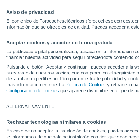
Aviso de privacidad
El contenido de Forococheseléctricos (forococheselectricos.com
información que se ofrece es de calidad. Puedes acceder a este
Inicio
Coches eléctricos de segunda mano
Hyundai
Madr
Aceptar cookies y acceder de forma gratuita
304
Hyundai de segunda ma
La publicidad digital personalizada, basada en la información r
financiar nuestra actividad para seguir ofreciéndote contenido c
Pulsando el botón "Aceptar y continuar", puedes acceder a la w
nuestras o de nuestros socios, que nos permiten el seguimiento
Guardar búsqueda
desarrollar un perfil específico para mostrarte publicidad y co
más información en nuestra
Política de Cookies
y retirar en cu
Configuración de cookies
que aparece disponible en el pie de n
Marca
Hyundai
ALTERNATIVAMENTE,
Modelo
Rechazar tecnologías similares a cookies
En caso de no aceptar la instalación de cookies, puedes accede
Seleccionar modelo
te informamos de que solo se instalarán cookies que sean necesa