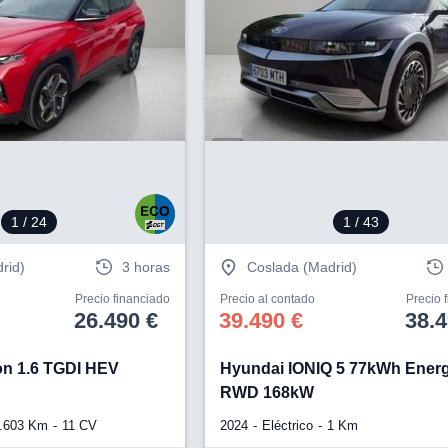
1
/ 24
1
/ 43
rid)
3 horas
Coslada (Madrid)
Precio financiado
Precio al contado
Precio 
26.490 €
39.490 €
38.4
n 1.6 TGDI HEV
Hyundai IONIQ 5 77kWh Ener
RWD 168kW
.603 Km
11 CV
2024
Eléctrico
1 Km