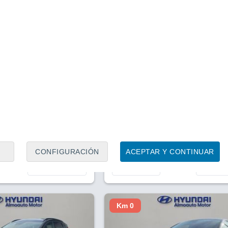
Leganés (Madrid)
Precio al contado
Precio 
- - - -
22.9
1
/ 20
adrid
3 horas
Hyundai Inster 49kWh Maxx 1
Q 5 73kWh Star RWD
2024
Eléctrico
1.500 Km
119.902 Km
CONFIGURACIÓN
ACEPTAR Y CONTINUAR
Contactar
Llamar
Con
Km 0