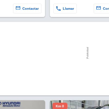
Contactar
Llamar
Con
Km 0