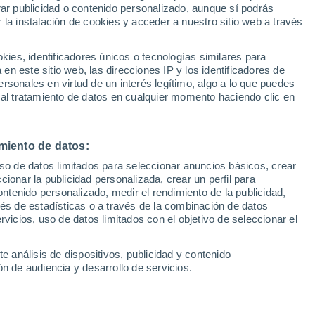
rar publicidad o contenido personalizado, aunque sí podrás
(Madrid)
1 hora
 la instalación de cookies y acceder a nuestro sitio web a través
Precio financiado
26.745 €
1
/ 14
es, identificadores únicos o tecnologías similares para
n este sitio web, las direcciones IP y los identificadores de
Coslada (Madrid)
rsonales en virtud de un interés legítimo, algo a lo que puedes
 al tratamiento de datos en cualquier momento haciendo clic en
Precio al contado
Precio 
25.900 €
24.9
 HEV 1.6 GDI Maxx DT
miento de datos:
Hyundai Tucson 1.6 TGDI HE
AT
uso de datos limitados para seleccionar anuncios básicos, crear
ccionar la publicidad personalizada, crear un perfil para
653 Km
11 CV
2022
Híbrido
71.614 Km
11 CV
ontenido personalizado, medir el rendimiento de la publicidad,
vés de estadísticas o a través de la combinación de datos
rvicios, uso de datos limitados con el objetivo de seleccionar el
Contactar
Llamar
Con
e análisis de dispositivos, publicidad y contenido
n de audiencia y desarrollo de servicios.