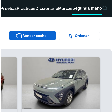
Segunda mano
d
Pruebas
Prácticos
Diccionario
Marcas
Vender coche
Ordenar
¿Te interesa?
Ver más información