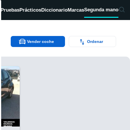
Segunda mano
d
Pruebas
Prácticos
Diccionario
Marcas
Vender coche
Ordenar
V