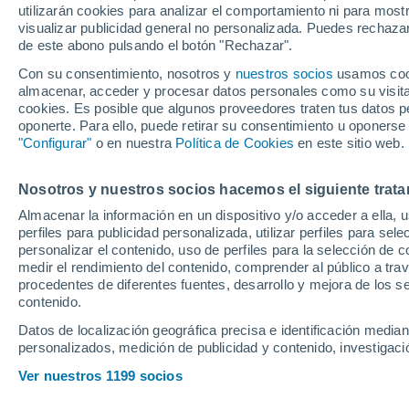
utilizarán cookies para analizar el comportamiento ni para most
visualizar publicidad general no personalizada. Puedes rechazar
de este abono pulsando el botón "Rechazar".
Ubicación
Con su consentimiento, nosotros y
nuestros socios
usamos cooki
almacenar, acceder y procesar datos personales como su visita e
Población o CP
Provincia
Quart de Pob
cookies. Es posible que algunos proveedores traten tus datos pe
oponerte. Para ello, puede retirar su consentimiento u oponerse
Precio al contado
"Configurar"
o en nuestra
Política de Cookies
en este sitio web.
17.990 €
Radio
Nosotros y nuestros socios hacemos el siguiente trata
Mazda Mazda2 
Almacenar la información en un dispositivo y/o acceder a ella, 
85 kW (116 CV
perfiles para publicidad personalizada, utilizar perfiles para sele
Todo el país
2023
Híbrido
60
personalizar el contenido, uso de perfiles para la selección de c
medir el rendimiento del contenido, comprender al público a tra
Solo anuncios de Península y
procedentes de diferentes fuentes, desarrollo y mejora de los se
Baleares
Llamar
contenido.
Datos de localización geográfica precisa e identificación mediant
personalizados, medición de publicidad y contenido, investigació
Nuevos en stock
Ver nuestros 1199 socios
Powered by
Motor