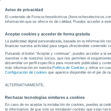
Aviso de privacidad
El contenido de Forococheseléctricos (forococheselectricos.com
información que se ofrece es de calidad. Puedes acceder a este
Inicio
Coches eléctricos de segunda mano
Mazda
Mazda
Aceptar cookies y acceder de forma gratuita
2
Mazda2 de segunda mano 
La publicidad digital personalizada, basada en la información r
financiar nuestra actividad para seguir ofreciéndote contenido c
Pulsando el botón "Aceptar y continuar", puedes acceder a la w
nuestras o de nuestros socios, que nos permiten el seguimiento
Guardar búsqueda
desarrollar un perfil específico para mostrarte publicidad y co
más información en nuestra
Política de Cookies
y retirar en cu
Configuración de cookies
que aparece disponible en el pie de n
Marca
Mazda
ALTERNATIVAMENTE,
Modelo
Rechazar tecnologías similares a cookies
En caso de no aceptar la instalación de cookies, puedes accede
Mazda2
te informamos de que solo se instalarán cookies que sean necesa