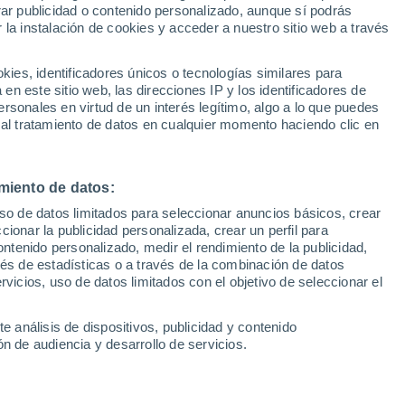
rar publicidad o contenido personalizado, aunque sí podrás
 la instalación de cookies y acceder a nuestro sitio web a través
1
/ 23
1
/ 4
es, identificadores únicos o tecnologías similares para
n este sitio web, las direcciones IP y los identificadores de
let (Madrid)
11 dias
Madrid
rsonales en virtud de un interés legítimo, algo a lo que puedes
 al tratamiento de datos en cualquier momento haciendo clic en
Precio financiado
Precio
16.190 €
15.850 €
Cuota mínima de 271 €
miento de datos:
Mazda Mazda2 1.5CVT 116CV
1.5 Hybrid Agile CVT
CENTRELINE
uso de datos limitados para seleccionar anuncios básicos, crear
)
ccionar la publicidad personalizada, crear un perfil para
.989 Km
116 CV
2024
Híbrido
75.000 Km
116 CV
ontenido personalizado, medir el rendimiento de la publicidad,
vés de estadísticas o a través de la combinación de datos
rvicios, uso de datos limitados con el objetivo de seleccionar el
Contactar
Llamar
Con
e análisis de dispositivos, publicidad y contenido
n de audiencia y desarrollo de servicios.
1
de
1
.es