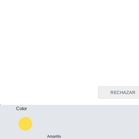
Tipo de vendedor
Todos
Plazas
-
Puertas
-
RECHAZAR
Color
Amarillo