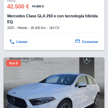
Precio
42.500 €
44.900 €
Mercedes Clase GLA 250 e con tecnología híbrida
EQ
2025
Híbrido
26.426 Km
163 CV
Llamar
Contactar
Km 0