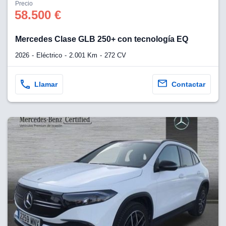
os para
Precio
anuncios
58.500 €
 perfiles
ad
Mercedes Clase GLB 250+ con tecnología EQ
 utilizar
seleccionar la
2026
Eléctrico
2.001 Km
272 CV
rsonalizada,
l para
el contenido,
Llamar
Contactar
s para la
 contenido
, medir el
e la
edir el
el contenido,
 público a
adísticas o a
 combinación
cedentes de
entes,
mejora de los
o de datos
 el objetivo
r el