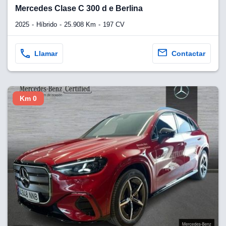
lquier
Mercedes Clase C 300 d e Berlina
to pulsando
2025
Híbrido
25.908 Km
197 CV
n de cookies
disponible en
Llamar
Contactar
stra página
VAMENTE,
Km 0
ecnologías
 cookies
o aceptar la
e cookies,
er a nuestro
ectricos.com.
 te
e que solo se
okies que
ias para
 navegación