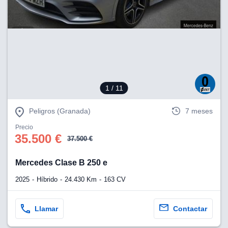
1
/ 11
Peligros (Granada)
7 meses
Precio
35.500 €
37.500 €
Mercedes Clase B 250 e
2025
Híbrido
24.430 Km
163 CV
Llamar
Contactar