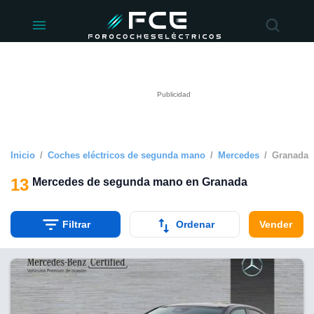
ivacidad
de
éctricos
lectricos.com)
rado por
 para
e la
ue se ofrece
d. Puedes
e sitio web
Inicio
Coches eléctricos de segunda mano
Mercedes
Granada
siguientes
13
Mercedes de segunda mano en Granada
okies y
 forma
Filtrar
Ordenar
Vender
digital
a, basada en
n recogida
kies o
imilares, nos