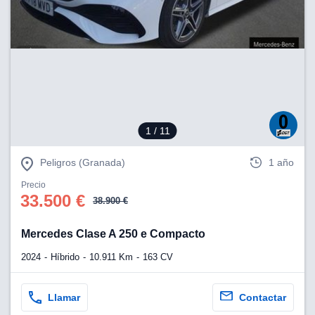
1
/ 11
Peligros (Granada)
1 año
Precio
33.500 €
38.900 €
Mercedes Clase A 250 e Compacto
2024
Híbrido
10.911 Km
163 CV
Llamar
Contactar