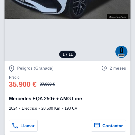
lización
ecisa e
n mediante
spositivos,
contenido
os, medición
 y contenido,
 de audiencia
1
/ 11
e servicios.
Peligros (Granada)
2 meses
 1199 socios
Precio
35.900 €
37.900 €
Mercedes EQA 250+ + AMG Line
2024
Eléctrico
28.500 Km
190 CV
Llamar
Contactar