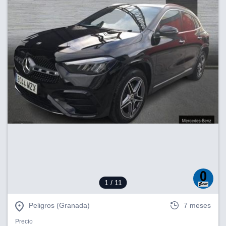
1
/ 11
Peligros (Granada)
7 meses
Precio