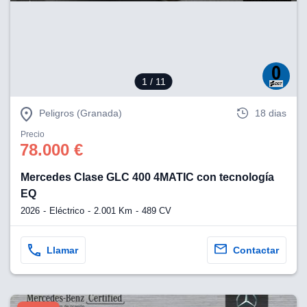
eb, pero no se
okies para
omportamiento
ar publicidad
ersonalizado,
drás
1
/ 11
licidad
rsonalizada.
zar la
Peligros (Granada)
18 dias
e cookies y
stro sitio
Precio
78.000 €
 de este
do el botón
Mercedes Clase GLC 400 4MATIC con tecnología
EQ
ntimiento,
estros socios
2026
Eléctrico
2.001 Km
489 CV
ies,
es únicos o
imilares para
Llamar
Contactar
cceder y
os personales
a en este
s direcciones