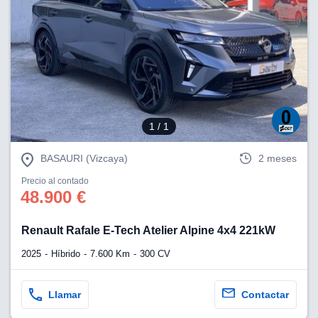
ciar nuestra
ACEPTAR
a seguir
Y
contenido con
CONTINUAR
res de
oste.
CONFIGURACIÓN
botón
ntinuar",
er a la web
RECHAZAR
instalación
1
/ 1
cookies, ya
s o de
BASAURI (Vizcaya)
2 meses
ios, que nos
eguimiento y
Precio al contado
48.900 €
o en el sitio
 desarrollar
cífico para
Renault Rafale E-Tech Atelier Alpine 4x4 221kW
licidad y
2025
Híbrido
7.600 Km
300 CV
rsonalizado
el mismo.
ltar más
Llamar
Contactar
n nuestra
ookies
y