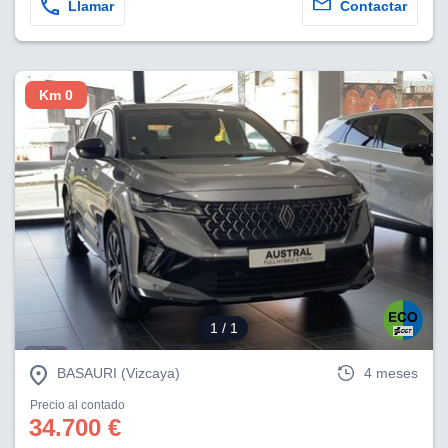
Llamar
Contactar
Km 0
1
/ 1
BASAURI (Vizcaya)
4 meses
Precio al contado
34.700 €