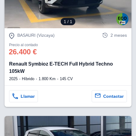
os para
anuncios
 perfiles
ad
1
/ 1
 utilizar
seleccionar la
BASAURI (Vizcaya)
2 meses
rsonalizada,
l para
Precio al contado
el contenido,
26.400 €
s para la
 contenido
Renault Symbioz E-TECH Full Hybrid Techno
, medir el
e la
105kW
edir el
2025
Híbrido
1.800 Km
145 CV
el contenido,
 público a
adísticas o a
Llamar
Contactar
 combinación
cedentes de
entes,
mejora de los
o de datos
 el objetivo
r el