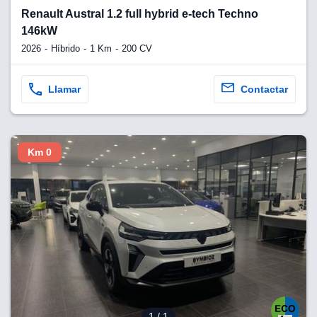
Renault Austral 1.2 full hybrid e-tech Techno
146kW
2026
Híbrido
1 Km
200 CV
Llamar
Contactar
Km 0
1
/ 1