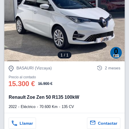
lización
ecisa e
n mediante
spositivos,
contenido
os, medición
 y contenido,
 de audiencia
1
/ 1
e servicios.
 1199 socios
BASAURI (Vizcaya)
2 meses
Precio al contado
15.300 €
16.900 €
Renault Zoe Zen 50 R135 100kW
2022
Eléctrico
70.600 Km
135 CV
Llamar
Contactar