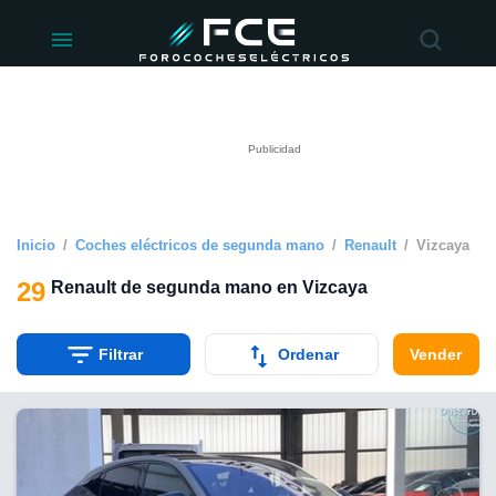
ivacidad
de
éctricos
lectricos.com)
rado por
 para
e la
ue se ofrece
d. Puedes
e sitio web
Inicio
Coches eléctricos de segunda mano
Renault
Vizcaya
siguientes
29
Renault de segunda mano en Vizcaya
okies y
 forma
Filtrar
Ordenar
Vender
digital
a, basada en
n recogida
kies o
imilares, nos