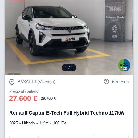
1
/ 1
BASAURI (Vizcaya)
6 meses
Precio al contado
27.600 €
29.700 €
Renault Captur E-Tech Full Hybrid Techno 117kW
2025
Híbrido
1 Km
160 CV