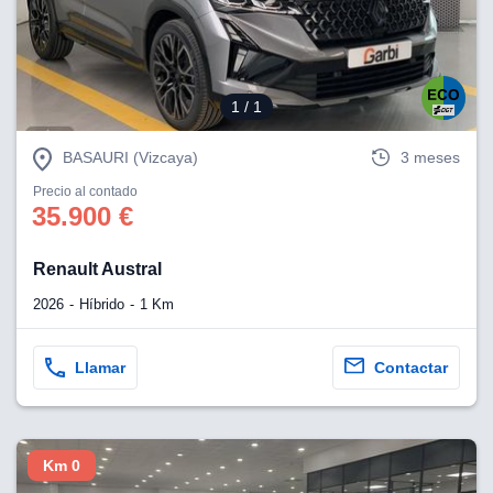
1
/ 1
BASAURI (Vizcaya)
3 meses
Precio al contado
35.900 €
Renault Austral
2026
Híbrido
1 Km
Llamar
Contactar
Km 0