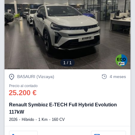
1
/ 1
BASAURI (Vizcaya)
4 meses
Precio al contado
25.200 €
Renault Symbioz E-TECH Full Hybrid Evolution
117kW
2026
Híbrido
1 Km
160 CV