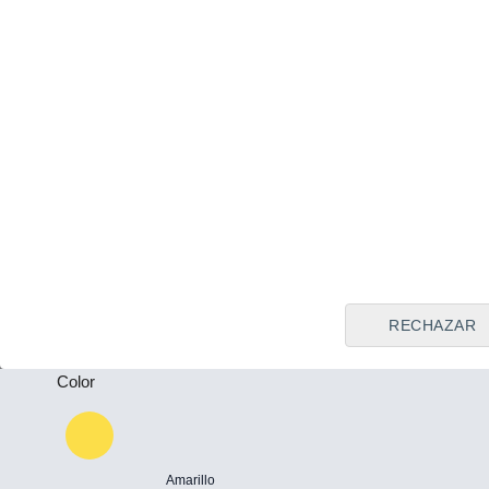
Tipo de vendedor
Todos
Plazas
-
Puertas
-
RECHAZAR
Color
Amarillo