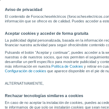
Aviso de privacidad
El contenido de Forococheseléctricos (forococheselectricos.com
información que se ofrece es de calidad. Puedes acceder a este
Inicio
Coches eléctricos de segunda mano
Abarth
Aceptar cookies y acceder de forma gratuita
5
Abarth de segunda mano
La publicidad digital personalizada, basada en la información r
financiar nuestra actividad para seguir ofreciéndote contenido c
Pulsando el botón "Aceptar y continuar", puedes acceder a la w
nuestras o de nuestros socios, que nos permiten el seguimiento
Guardar búsqueda
desarrollar un perfil específico para mostrarte publicidad y co
más información en nuestra
Política de Cookies
y retirar en cu
Configuración de cookies
que aparece disponible en el pie de n
Marca
Abarth
ALTERNATIVAMENTE,
Modelo
Rechazar tecnologías similares a cookies
En caso de no aceptar la instalación de cookies, puedes accede
Seleccionar modelo
te informamos de que solo se instalarán cookies que sean necesa