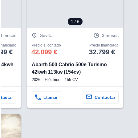
1
/ 6
3 meses
Sevilla
3 meses
financiado
Precio al contado
Precio financiado
99 €
42.099 €
32.799 €
 54kwh
Abarth 500 Cabrio 500e Turismo
42kwh 113kw (154cv)
2026
Eléctrico
155 CV
tactar
Llamar
Contactar