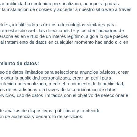
rar publicidad o contenido personalizado, aunque sí podrás
 la instalación de cookies y acceder a nuestro sitio web a través
1
/ 6
1
/ 6
es, identificadores únicos o tecnologías similares para
n este sitio web, las direcciones IP y los identificadores de
3 meses
Sevilla
rsonales en virtud de un interés legítimo, algo a lo que puedes
 al tratamiento de datos en cualquier momento haciendo clic en
Precio financiado
Precio al contado
Precio 
33.899 €
46.999 €
37.6
miento de datos:
54kwh 175kw (240cv)
Abarth 600 e Scorpionissima
207kw (280cv)
uso de datos limitados para seleccionar anuncios básicos, crear
ccionar la publicidad personalizada, crear un perfil para
238 CV
2026
Eléctrico
281 CV
ontenido personalizado, medir el rendimiento de la publicidad,
vés de estadísticas o a través de la combinación de datos
rvicios, uso de datos limitados con el objetivo de seleccionar el
Contactar
Llamar
Con
e análisis de dispositivos, publicidad y contenido
n de audiencia y desarrollo de servicios.