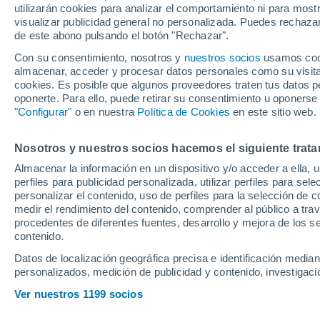
utilizarán cookies para analizar el comportamiento ni para most
visualizar publicidad general no personalizada. Puedes rechazar
de este abono pulsando el botón "Rechazar".
Ubicación
Con su consentimiento, nosotros y
nuestros socios
usamos cooki
almacenar, acceder y procesar datos personales como su visita e
Población o CP
Provincia
Sevilla
cookies. Es posible que algunos proveedores traten tus datos pe
oponerte. Para ello, puede retirar su consentimiento u oponerse
Precio al contado
"Configurar"
o en nuestra
Política de Cookies
en este sitio web.
43.199 €
Radio
Nosotros y nuestros socios hacemos el siguiente trata
Abarth 600 e 
Turismo
Almacenar la información en un dispositivo y/o acceder a ella, 
perfiles para publicidad personalizada, utilizar perfiles para sele
2026
Eléctrico
Todo el país
personalizar el contenido, uso de perfiles para la selección de c
medir el rendimiento del contenido, comprender al público a tra
Solo anuncios de Península y
procedentes de diferentes fuentes, desarrollo y mejora de los se
Llamar
Baleares
contenido.
Datos de localización geográfica precisa e identificación mediant
personalizados, medición de publicidad y contenido, investigació
Nuevos en stock
Ver nuestros 1199 socios