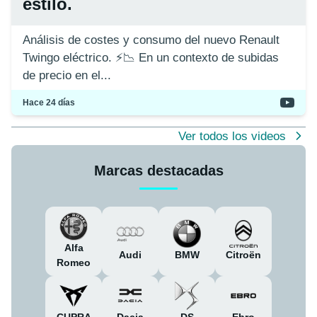
estilo.
Análisis de costes y consumo del nuevo Renault
Twingo eléctrico. ⚡️📉 En un contexto de subidas
de precio en el...
Hace 24 días
Ver todos los videos
Marcas destacadas
Alfa
Citroën
Audi
BMW
Romeo
CUPRA
Dacia
DS
Ebro