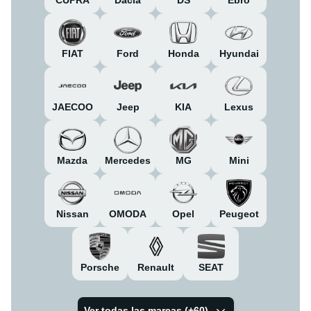
FIAT
Ford
Honda
Hyundai
JAECOO
Jeep
KIA
Lexus
Mazda
Mercedes
MG
Mini
Nissan
OMODA
Opel
Peugeot
Porsche
Renault
SEAT
Ver todas las marcas (+
60
)