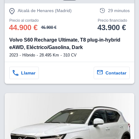
eb, pero no se
okies para
Alcalá de Henares (Madrid)
29 minutos
omportamiento
ar publicidad
Precio al contado
Precio financiado
ersonalizado,
44.900 €
43.900 €
46.900 €
drás
licidad
Volvo S60 Recharge Ultimate, T8 plug-in-hybrid
rsonalizada.
eAWD, Eléctrico/Gasolina, Dark
zar la
e cookies y
2023
Híbrido
28.495 Km
310 CV
stro sitio
 de este
do el botón
Llamar
Contactar
ntimiento,
estros socios
ies,
es únicos o
imilares para
cceder y
os personales
a en este
s direcciones