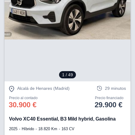
tificadores de
posible que
eedores traten
rsonales en
nterés
 a lo que
rte. Para
tirar su
to u oponerse
o de datos en
mento
 en
 en nuestra
1
/ 49
ookies
en
b.
Alcalá de Henares (Madrid)
29 minutos
 nuestros
Precio al contado
Precio financiado
emos el
30.900 €
29.900 €
ratamiento
Volvo XC40 Essential, B3 Mild hybrid, Gasolina
 información
tivo y/o
2025
Híbrido
18.820 Km
163 CV
a, uso de