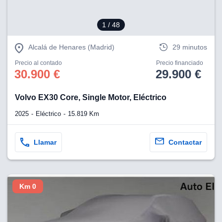
lización
1
/ 48
ecisa e
n mediante
Alcalá de Henares (Madrid)
29 minutos
spositivos,
contenido
Precio al contado
Precio financiado
os, medición
30.900 €
29.900 €
 y contenido,
 de audiencia
e servicios.
Volvo EX30 Core, Single Motor, Eléctrico
 1199 socios
2025
Eléctrico
15.819 Km
Llamar
Contactar
Km 0