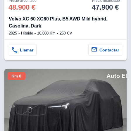
Precio al contado
Precio financiado
48.900 €
47.900 €
Volvo XC 60 XC60 Plus, B5 AWD Mild hybrid,
Gasolina, Dark
2025
Híbrido
10.000 Km
250 CV
Llamar
Contactar
Km 0