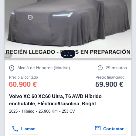
ciar nuestra
ACEPTAR
a seguir
Y
contenido con
CONTINUAR
res de
oste.
CONFIGURACIÓN
botón
ntinuar",
er a la web
RECHAZAR
instalación
1
/ 1
cookies, ya
s o de
Alcalá de Henares (Madrid)
29 minutos
ios, que nos
eguimiento y
Precio al contado
Precio financiado
60.900 €
59.900 €
o en el sitio
 desarrollar
Volvo XC 60 XC60 Ultra, T6 AWD Híbrido
cífico para
enchufable, Eléctrico/Gasolina, Bright
licidad y
rsonalizado
2025
Híbrido
25.908 Km
253 CV
el mismo.
ltar más
n nuestra
Llamar
Contactar
ookies
y