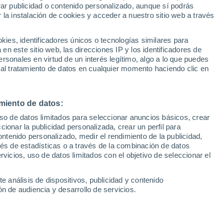
rar publicidad o contenido personalizado, aunque sí podrás
 la instalación de cookies y acceder a nuestro sitio web a través
1
/ 34
1
/ 34
es, identificadores únicos o tecnologías similares para
n este sitio web, las direcciones IP y los identificadores de
1 hora
Mataró (Barcelona)
rsonales en virtud de un interés legítimo, algo a lo que puedes
 al tratamiento de datos en cualquier momento haciendo clic en
Precio financiado
Precio al contado
Precio 
26.500 €
34.990 €
33.9
.995 €
36.900 €
miento de datos:
ior Ibrida Speciale
Alfa Romeo Tonale 1.3 Multi-ai
)
PHEV Veloce Q4 206 kW (280 
uso de datos limitados para seleccionar anuncios básicos, crear
ccionar la publicidad personalizada, crear un perfil para
800 Km
145 CV
2023
Híbrido
22.000 Km
280 CV
ontenido personalizado, medir el rendimiento de la publicidad,
vés de estadísticas o a través de la combinación de datos
rvicios, uso de datos limitados con el objetivo de seleccionar el
Contactar
Con
e análisis de dispositivos, publicidad y contenido
n de audiencia y desarrollo de servicios.