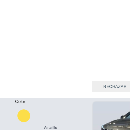
Tipo de vendedor
Todos
Girona
Precio al contado
Plazas
26.990 €
-
Alfa Romeo To
FWD 96 kW (1
Puertas
2023
Híbrido
19
-
RECHAZAR
Color
Amarillo