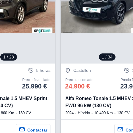
1
/ 28
1
/ 34
5 horas
Castellón
Precio financiado
Precio al contado
Precio 
25.990 €
24.900 €
23.9
nale 1.5 MHEV Sprint
Alfa Romeo Tonale 1.5 MHEV 
30 CV)
FWD 96 kW (130 CV)
.860 Km
130 CV
2024
Híbrido
10.490 Km
130 CV
Contactar
Con