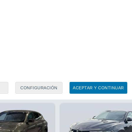
Precio al contado
Precio 
24.900 €
23.9
1
/ 23
5 horas
Precio financiado
Alfa Romeo Tonale 1.5 MHEV 
25.990 €
FWD 96 kW (130 CV)
nale 1.5 MHEV Sprint
30 CV)
2024
Híbrido
17.811 Km
130 CV
.368 Km
130 CV
Contactar
Con
CONFIGURACIÓN
ACEPTAR Y CONTINUAR