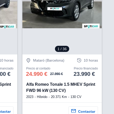
V
1
/ 36
10 horas
Mataró (Barcelona)
10 horas
financiado
Precio al contado
Precio financiado
00 €
24.990 €
23.990 €
27.990 €
Sprint
Alfa Romeo Tonale 1.5 MHEV Sprint
FWD 96 kW (130 CV)
2023
Híbrido
20.371 Km
130 CV
tactar
Contactar