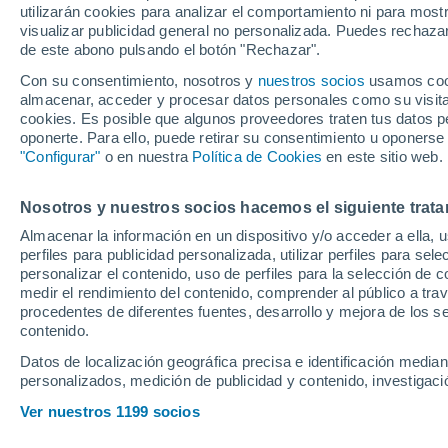
utilizarán cookies para analizar el comportamiento ni para most
visualizar publicidad general no personalizada. Puedes rechazar
de este abono pulsando el botón "Rechazar".
Ubicación
Con su consentimiento, nosotros y
nuestros socios
usamos cooki
almacenar, acceder y procesar datos personales como su visita e
Población o CP
Provincia
Cuenca
cookies. Es posible que algunos proveedores traten tus datos pe
oponerte. Para ello, puede retirar su consentimiento u oponerse
Precio al contado
"Configurar"
o en nuestra
Política de Cookies
en este sitio web.
27.500 €
30
Radio
Nosotros y nuestros socios hacemos el siguiente trata
Alfa Romeo Jun
108kW (145CV
Almacenar la información en un dispositivo y/o acceder a ella, 
perfiles para publicidad personalizada, utilizar perfiles para sele
2025
Híbrido
9.
Todo el país
personalizar el contenido, uso de perfiles para la selección de c
medir el rendimiento del contenido, comprender al público a tra
Solo anuncios de Península y
procedentes de diferentes fuentes, desarrollo y mejora de los se
Baleares
contenido.
Datos de localización geográfica precisa e identificación mediant
personalizados, medición de publicidad y contenido, investigació
Nuevos en stock
Ver nuestros 1199 socios