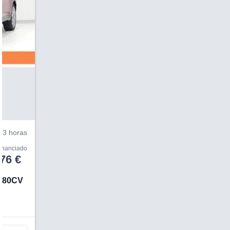
3 horas
financiado
76 €
 280CV