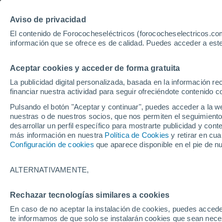
Aviso de privacidad
El contenido de Forococheseléctricos (forococheselectricos.com
información que se ofrece es de calidad. Puedes acceder a este
Inicio
Coches eléctricos de segunda mano
Alfa Romeo
Aceptar cookies y acceder de forma gratuita
75
Alfa Romeo de segunda
La publicidad digital personalizada, basada en la información r
financiar nuestra actividad para seguir ofreciéndote contenido c
Pulsando el botón "Aceptar y continuar", puedes acceder a la w
nuestras o de nuestros socios, que nos permiten el seguimiento
Guardar búsqueda
desarrollar un perfil específico para mostrarte publicidad y co
más información en nuestra
Política de Cookies
y retirar en cu
Configuración de cookies
que aparece disponible en el pie de n
Marca
Alfa Romeo
ALTERNATIVAMENTE,
Modelo
Rechazar tecnologías similares a cookies
En caso de no aceptar la instalación de cookies, puedes accede
Seleccionar modelo
te informamos de que solo se instalarán cookies que sean necesa