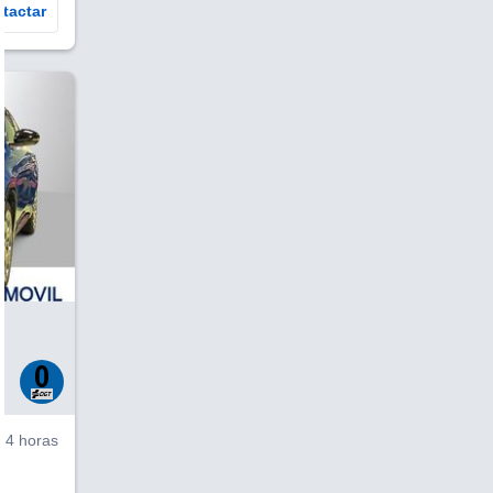
tactar
V
4 horas