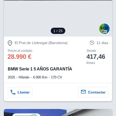
eb, pero no se
okies para
omportamiento
ar publicidad
ersonalizado,
drás
1
/ 25
licidad
rsonalizada.
zar la
El Prat de Llobregat (Barcelona)
11 dias
e cookies y
stro sitio
Precio al contado
Desde
28.990 €
417,46
 de este
do el botón
€/mes
BMW Serie 1 5 AÑOS GARANTÍA
ntimiento,
2025
Híbrido
4.000 Km
170 CV
estros socios
ies,
es únicos o
Llamar
Contactar
imilares para
cceder y
os personales
a en este
s direcciones