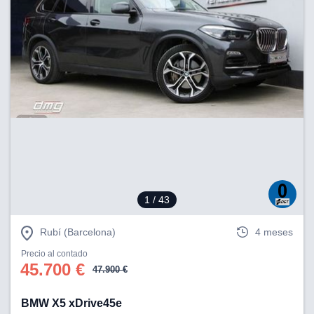
1
/ 43
Rubí (Barcelona)
4 meses
Precio al contado
45.700 €
47.900 €
BMW X5 xDrive45e