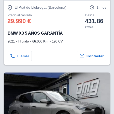
El Prat de Llobregat (Barcelona)
1 mes
Precio al contado
Desde
29.990 €
431,86
€/mes
BMW X3 5 AÑOS GARANTÍA
2021
Híbrido
66.000 Km
190 CV
Llamar
Contactar