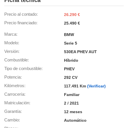
Ficha técnica
os para
anuncios
 perfiles
Precio al contado
26.290 €
ad
Precio financiado
 utilizar
25.490 €
seleccionar la
rsonalizada,
Marca
BMW
l para
Modelo
Serie 5
el contenido,
s para la
Versión
530EA PHEV AUT
 contenido
Combustible
Híbrido
, medir el
e la
Tipo de combustible
PHEV
edir el
Potencia
el contenido,
292 CV
 público a
Kilómetros
117.491 Km
(Verificar)
adísticas o a
 combinación
Carrocería
Familiar
cedentes de
Matriculación
2 / 2021
entes,
mejora de los
Garantía
12 meses
o de datos
Cambio
Automático
 el objetivo
r el