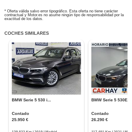
ALERTA CREADA
* Oferta válida salvo error tipográfico. Esta oferta no tiene carácter
contractual y Motor.es no asume ningún tipo de responsabilidad por la
Te avisaremos si el coche baja de precio.
exactitud de los datos.
¿Quieres tasar tu coche?
COCHES SIMILARES
Tasa tu coche gratis
BMW Serie 5 530 i...
BMW Serie 5 530EA 
Contado
Contado
25.950 €
26.290 €