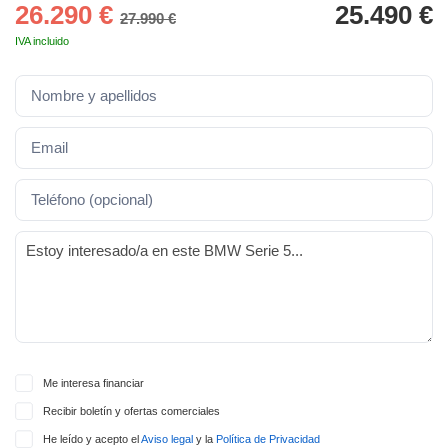
lquier
26.290 €
25.490 €
27.990 €
IVA incluido
to pulsando
n de cookies
disponible en
stra página
VAMENTE,
ecnologías
 cookies
o aceptar la
e cookies,
er a nuestro
ectricos.com.
 te
e que solo se
Me interesa financiar
okies que
Recibir boletín y ofertas comerciales
ias para
 navegación
He leído y acepto el
Aviso legal
y la
Política de Privacidad