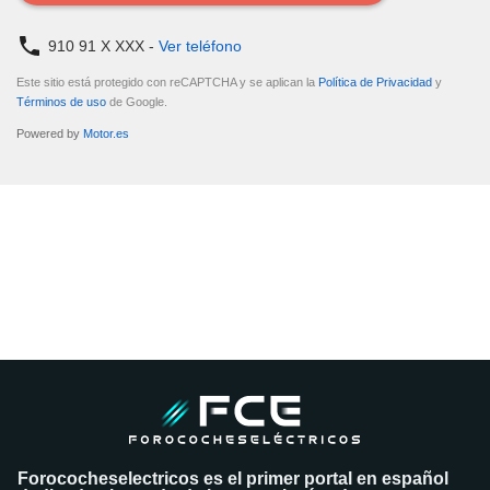
910 91 X XXX -
Ver teléfono
Este sitio está protegido con reCAPTCHA y se aplican la
Política de Privacidad
y
Términos de uso
de Google.
Powered by
Motor.es
DATOS ENVIADOS
Tus datos se han enviado correctamente al vendedor del coche para
que contacte contigo.
¿Quieres tasar tu coche?
Tasa tu coche gratis
Forococheselectricos es el primer portal en español