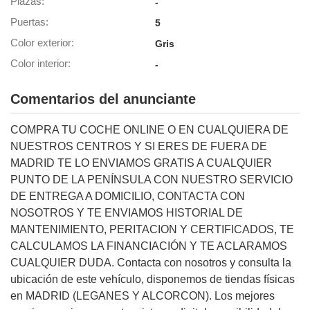
Plazas
-
Puertas
5
lización
Color exterior
ecisa e
Gris
n mediante
Color interior
-
spositivos,
contenido
os, medición
Comentarios del anunciante
 y contenido,
 de audiencia
COMPRA TU COCHE ONLINE O EN CUALQUIERA DE
e servicios.
NUESTROS CENTROS Y SI ERES DE FUERA DE
 1199 socios
MADRID TE LO ENVIAMOS GRATIS A CUALQUIER
PUNTO DE LA PENÍNSULA CON NUESTRO SERVICIO
DE ENTREGA A DOMICILIO, CONTACTA CON
NOSOTROS Y TE ENVIAMOS HISTORIAL DE
MANTENIMIENTO, PERITACION Y CERTIFICADOS, TE
CALCULAMOS LA FINANCIACIÓN Y TE ACLARAMOS
CUALQUIER DUDA. Contacta con nosotros y consulta la
ubicación de este vehículo, disponemos de tiendas físicas
en MADRID (LEGANES Y ALCORCON). Los mejores