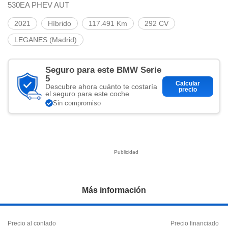
ciar nuestra
530EA PHEV AUT
ACEPTAR
a seguir
Y
contenido con
2021
Híbrido
117.491 Km
292 CV
CONTINUAR
res de
LEGANES (Madrid)
oste.
CONFIGURACIÓN
botón
ntinuar",
Seguro para este BMW Serie
er a la web
5
RECHAZAR
Calcular
instalación
Descubre ahora cuánto te costaría
precio
el seguro para este coche
cookies, ya
Sin compromiso
s o de
ios, que nos
eguimiento y
o en el sitio
 desarrollar
cífico para
licidad y
rsonalizado
Más información
el mismo.
ltar más
n nuestra
ookies
y
Precio al contado
Precio financiado