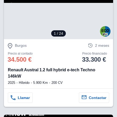
eb, pero no se
okies para
omportamiento
ar publicidad
ersonalizado,
drás
licidad
1
/ 24
rsonalizada.
zar la
Burgos
2 meses
e cookies y
stro sitio
Precio al contado
Precio financiado
 de este
34.500 €
33.300 €
do el botón
Renault Austral 1.2 full hybrid e-tech Techno
ntimiento,
146kW
estros socios
2025
Híbrido
5.900 Km
200 CV
ies,
es únicos o
imilares para
Llamar
Contactar
cceder y
os personales
a en este
s direcciones