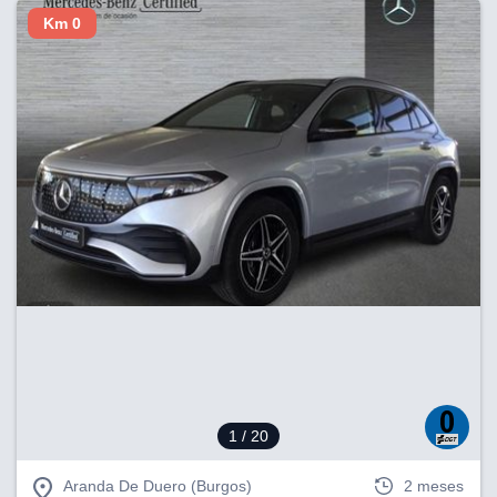
Km 0
1
/ 20
Aranda De Duero (Burgos)
2 meses