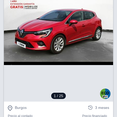
1
/ 25
Burgos
3 meses
Precio al contado
Precio financiado