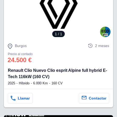
1
/ 1
Burgos
2 meses
Precio al contado
24.500 €
Renault Clio Nuevo Clio esprit Alpine full hybrid E-
Tech 116kW (160 CV)
2025
Híbrido
6.000 Km
160 CV
Llamar
Contactar