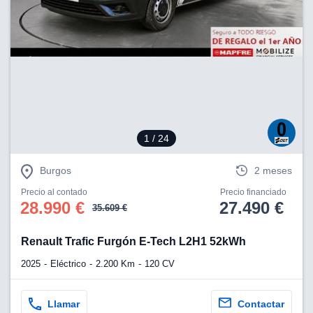
lización
ecisa e
n mediante
spositivos,
contenido
os, medición
 y contenido,
 de audiencia
e servicios.
1
/ 24
 1199 socios
Burgos
2 meses
Precio al contado
Precio financiado
28.990 €
27.490 €
35.609 €
Renault Trafic Furgón E-Tech L2H1 52kWh
2025
Eléctrico
2.200 Km
120 CV
Llamar
Contactar