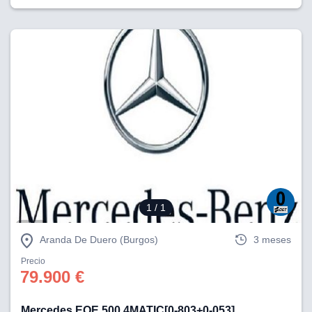
1
/ 1
Aranda De Duero (Burgos)
3 meses
Precio
79.900 €
Mercedes EQE 500 4MATIC[0-803+0-053]