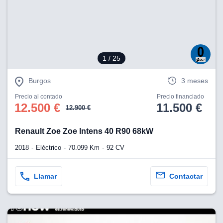
1
/ 25
Burgos
3 meses
Precio al contado
Precio financiado
12.500 €
11.500 €
12.900 €
Renault Zoe Zoe Intens 40 R90 68kW
2018
Eléctrico
70.099 Km
92 CV
Llamar
Contactar