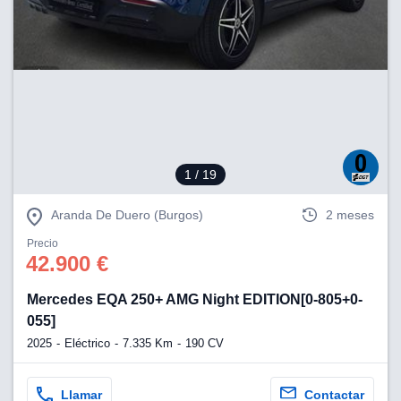
1
/ 19
Aranda De Duero (Burgos)
2 meses
Precio
42.900 €
Mercedes EQA 250+ AMG Night EDITION[0-805+0-
055]
2025
Eléctrico
7.335 Km
190 CV
Llamar
Contactar