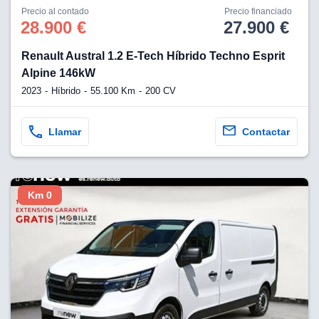
os para
Precio al contado
Precio financiado
anuncios
28.900 €
27.900 €
 perfiles
ad
Renault Austral 1.2 E-Tech Híbrido Techno Esprit
 utilizar
seleccionar la
Alpine 146kW
rsonalizada,
2023
Híbrido
55.100 Km
200 CV
l para
el contenido,
s para la
Llamar
Contactar
 contenido
, medir el
e la
edir el
el contenido,
Km 0
 público a
adísticas o a
 combinación
cedentes de
entes,
mejora de los
o de datos
 el objetivo
r el