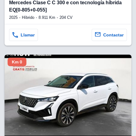
lquier
Mercedes Clase C C 300 e con tecnología híbrida
EQ[0-805+0-055]
to pulsando
2025
Híbrido
8.911 Km
204 CV
n de cookies
disponible en
Llamar
Contactar
stra página
VAMENTE,
Km 0
ecnologías
 cookies
o aceptar la
e cookies,
er a nuestro
ectricos.com.
 te
e que solo se
okies que
ias para
 navegación