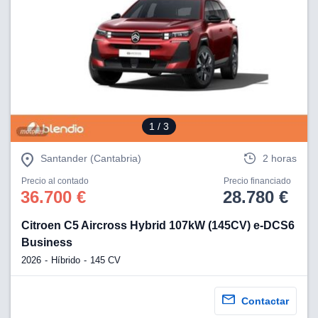
ciar nuestra
ACEPTAR
a seguir
Y
contenido con
CONTINUAR
res de
oste.
CONFIGURACIÓN
botón
ntinuar",
er a la web
RECHAZAR
instalación
1
/ 3
cookies, ya
s o de
Santander (Cantabria)
2 horas
ios, que nos
eguimiento y
Precio al contado
Precio financiado
36.700 €
28.780 €
o en el sitio
 desarrollar
Citroen C5 Aircross Hybrid 107kW (145CV) e-DCS6
cífico para
Business
licidad y
rsonalizado
2026
Híbrido
145 CV
el mismo.
ltar más
n nuestra
Contactar
ookies
y