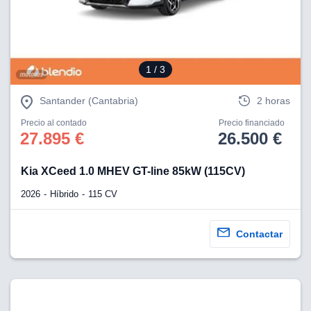
tificadores de
posible que
eedores traten
rsonales en
nterés
1
/ 3
 a lo que
rte. Para
tirar su
Santander (Cantabria)
2 horas
to u oponerse
Precio al contado
Precio financiado
o de datos en
27.895 €
26.500 €
mento
 en
 en nuestra
Kia XCeed 1.0 MHEV GT-line 85kW (115CV)
ookies
en
b.
2026
Híbrido
115 CV
 nuestros
emos el
Contactar
ratamiento
 información
tivo y/o
a, uso de