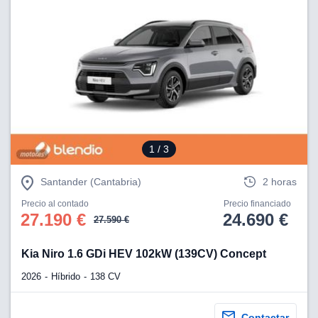
os para
anuncios
 perfiles
ad
 utilizar
seleccionar la
rsonalizada,
l para
el contenido,
s para la
 contenido
1
/ 3
, medir el
e la
edir el
Santander (Cantabria)
2 horas
el contenido,
Precio al contado
Precio financiado
 público a
27.190 €
24.690 €
adísticas o a
27.590 €
 combinación
cedentes de
Kia Niro 1.6 GDi HEV 102kW (139CV) Concept
entes,
mejora de los
2026
Híbrido
138 CV
o de datos
 el objetivo
r el
Contactar