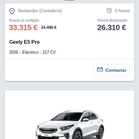
eb, pero no se
okies para
Santander (Cantabria)
2 horas
omportamiento
ar publicidad
Precio al contado
Precio financiado
ersonalizado,
33.315 €
26.310 €
34.490 €
drás
licidad
Geely E5 Pro
rsonalizada.
zar la
2026
Eléctrico
217 CV
e cookies y
stro sitio
 de este
Contactar
do el botón
ntimiento,
estros socios
ies,
es únicos o
imilares para
cceder y
os personales
a en este
s direcciones