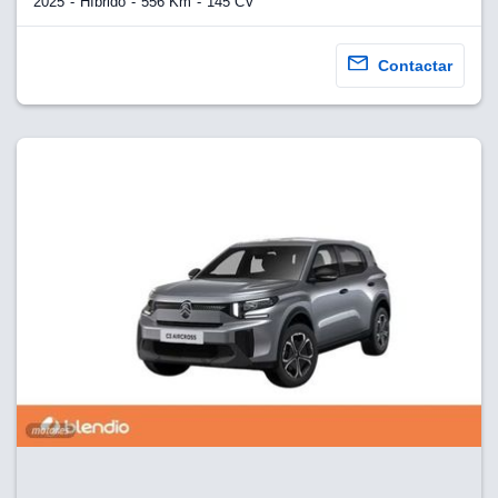
2025
Híbrido
556 Km
145 CV
Contactar