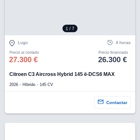
tificadores de
posible que
eedores traten
rsonales en
nterés
1
/ 7
 a lo que
rte. Para
Lugo
4 horas
tirar su
to u oponerse
Precio al contado
Precio financiado
o de datos en
27.300 €
26.300 €
mento
 en
 en nuestra
Citroen C3 Aircross Hybrid 145 ë-DCS6 MAX
ookies
en
2026
Híbrido
145 CV
b.
 nuestros
Contactar
emos el
ratamiento
 información
tivo y/o
a, uso de