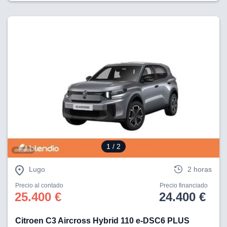
lquier
to pulsando
n de cookies
disponible en
stra página
VAMENTE,
ecnologías
 cookies
o aceptar la
e cookies,
1
/ 2
er a nuestro
Lugo
2 horas
ectricos.com.
 te
Precio al contado
Precio financiado
e que solo se
25.400 €
24.400 €
okies que
ias para
 navegación
Citroen C3 Aircross Hybrid 110 e-DSC6 PLUS