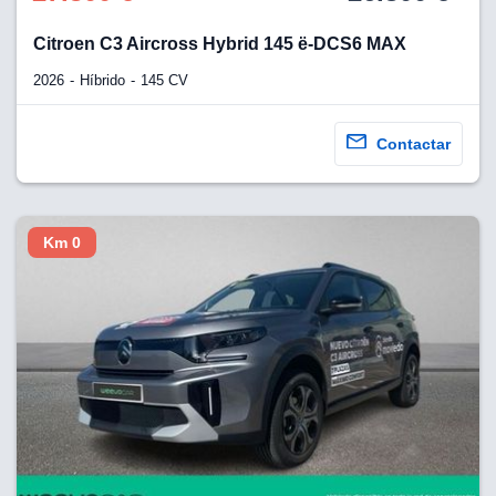
Citroen C3 Aircross Hybrid 145 ë-DCS6 MAX
lización
ecisa e
2026
Híbrido
145 CV
n mediante
spositivos,
contenido
Contactar
os, medición
 y contenido,
 de audiencia
e servicios.
Km 0
 1199 socios