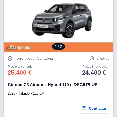
ciar nuestra
ACEPTAR
a seguir
Y
contenido con
CONTINUAR
res de
oste.
CONFIGURACIÓN
botón
ntinuar",
er a la web
RECHAZAR
instalación
1
/ 2
cookies, ya
s o de
Torrelavega (Cantabria)
2 horas
ios, que nos
eguimiento y
Precio al contado
Precio financiado
25.400 €
24.400 €
o en el sitio
 desarrollar
cífico para
Citroen C3 Aircross Hybrid 110 e-DSC6 PLUS
licidad y
2026
Híbrido
110 CV
rsonalizado
el mismo.
ltar más
Contactar
n nuestra
ookies
y