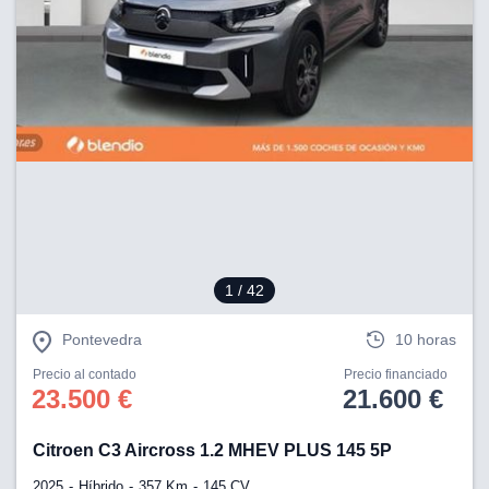
1
/ 42
Pontevedra
10 horas
Precio al contado
Precio financiado
23.500 €
21.600 €
Citroen C3 Aircross 1.2 MHEV PLUS 145 5P
2025
Híbrido
357 Km
145 CV