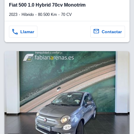
lquier
Fiat 500 1.0 Hybrid 70cv Monotrim
to pulsando
2023
Híbrido
80.500 Km
70 CV
n de cookies
disponible en
Llamar
Contactar
stra página
VAMENTE,
ecnologías
 cookies
o aceptar la
e cookies,
er a nuestro
ectricos.com.
 te
e que solo se
okies que
ias para
 navegación