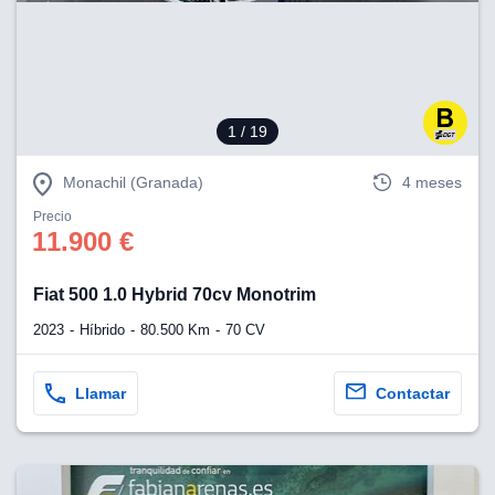
eb, pero no se
okies para
omportamiento
ar publicidad
ersonalizado,
drás
1
/ 19
licidad
rsonalizada.
zar la
Monachil (Granada)
4 meses
e cookies y
stro sitio
Precio
11.900 €
 de este
do el botón
Fiat 500 1.0 Hybrid 70cv Monotrim
ntimiento,
2023
Híbrido
80.500 Km
70 CV
estros socios
ies,
es únicos o
Llamar
Contactar
imilares para
cceder y
os personales
a en este
s direcciones