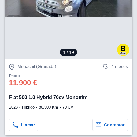
lización
ecisa e
n mediante
spositivos,
contenido
os, medición
 y contenido,
1
/ 19
 de audiencia
e servicios.
Monachil (Granada)
4 meses
 1199 socios
Precio
11.900 €
Fiat 500 1.0 Hybrid 70cv Monotrim
2023
Híbrido
80.500 Km
70 CV
Llamar
Contactar