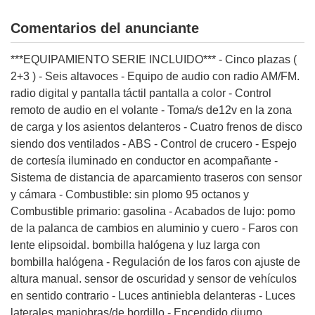
Comentarios del anunciante
lización
ecisa e
n mediante
***EQUIPAMIENTO SERIE INCLUIDO*** - Cinco plazas (
spositivos,
2+3 ) - Seis altavoces - Equipo de audio con radio AM/FM.
contenido
radio digital y pantalla táctil pantalla a color - Control
os, medición
remoto de audio en el volante - Toma/s de12v en la zona
 y contenido,
 de audiencia
de carga y los asientos delanteros - Cuatro frenos de disco
e servicios.
siendo dos ventilados - ABS - Control de crucero - Espejo
 1199 socios
de cortesía iluminado en conductor en acompañante -
Sistema de distancia de aparcamiento traseros con sensor
y cámara - Combustible: sin plomo 95 octanos y
Combustible primario: gasolina - Acabados de lujo: pomo
de la palanca de cambios en aluminio y cuero - Faros con
lente elipsoidal. bombilla halógena y luz larga con
bombilla halógena - Regulación de los faros con ajuste de
altura manual. sensor de oscuridad y sensor de vehículos
en sentido contrario - Luces antiniebla delanteras - Luces
laterales maniobras/de bordillo - Encendido diurno