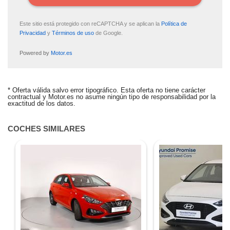
Este sitio está protegido con reCAPTCHA y se aplican la
Política de
Privacidad
y
Términos de uso
de Google.
Powered by
Motor.es
ALERTA CREADA
* Oferta válida salvo error tipográfico. Esta oferta no tiene carácter
contractual y Motor.es no asume ningún tipo de responsabilidad por la
Te avisaremos si el coche baja de precio.
exactitud de los datos.
¿Quieres tasar tu coche?
COCHES SIMILARES
Tasa tu coche gratis