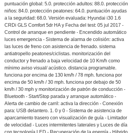
puntuación global: 5.0. protección adultos: 88.0. protección
niños: 84.0. protección peatones: 64.0. puntuación ayudas
a la seguridad: 68.0. Versión evaluada: Hyundai i30 1.6
CRDi GLS Comfort 5dr HA y Fecha del test: 05 jul 2017 -
Control de arranque en pendiente - Encendido automático
luces emergencia - Sistema de alarma de colisión: activa
las luces de freno con asistencia de frenado. sistema
antiatropello peatones/ciclistas. monitorización del
conductor y frenado a baja velocidad de 10 Km/h como
mínimo aviso visual/ acústico. distancia programable.
funciona por encima de 130 km/h / 78 mph. funciona por
encima de 50 km/h / 30 mph. funciona por debajo de 50
km/h / 30 mph y monitorización de patrón de conducción -
Bluetooth - Start/Stop parada y arranque automático -
Alerta de cambio de carril: activa la dirección - Conexión
para: USB delantero. 1. 0 y 0 - Sistema de asistencia de
aparcamiento trasero con visualización de guía - Limitador
de velocidad - Luces intermitentes laterales y Luces de día
con tecnología LED - Recuperación de la energía - Hibrido