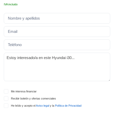
lquier
IVA incluido
to pulsando
n de cookies
disponible en
stra página
VAMENTE,
ecnologías
 cookies
o aceptar la
e cookies,
er a nuestro
ectricos.com.
 te
Me interesa financiar
e que solo se
Recibir boletín y ofertas comerciales
okies que
ias para
He leído y acepto el
Aviso legal
y la
Política de Privacidad
 navegación