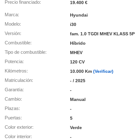
os para
Precio financiado
19.400 €
anuncios
 perfiles
Marca
Hyundai
ad
Modelo
i30
 utilizar
seleccionar la
Versión
fam. 1.0 TGDI MHEV KLASS 5P
rsonalizada,
Combustible
l para
Híbrido
el contenido,
Tipo de combustible
MHEV
s para la
 contenido
Potencia
120 CV
, medir el
Kilómetros
10.000 Km
(Verificar)
e la
edir el
Matriculación
- / 2025
el contenido,
Garantía
-
 público a
adísticas o a
Cambio
Manual
 combinación
Plazas
cedentes de
-
entes,
Puertas
5
mejora de los
o de datos
Color exterior
Verde
 el objetivo
Color interior
-
r el