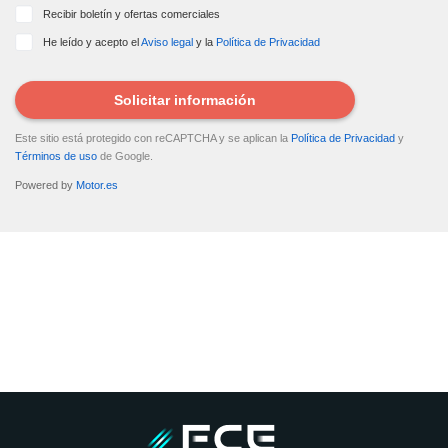
Recibir boletín y ofertas comerciales
He leído y acepto el
Aviso legal
y la
Política de Privacidad
Solicitar información
Este sitio está protegido con reCAPTCHA y se aplican la
Política de Privacidad
y
Términos de uso
de Google.
Powered by
Motor.es
DATOS ENVIADOS
Tus datos se han enviado correctamente al vendedor del coche para
que contacte contigo.
¿Quieres tasar tu coche?
Tasa tu coche gratis