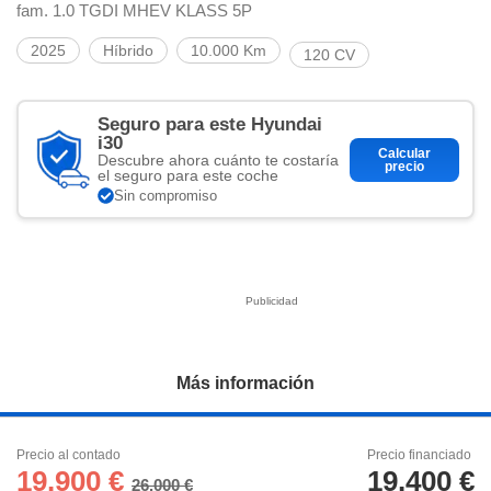
ciar nuestra
fam. 1.0 TGDI MHEV KLASS 5P
ACEPTAR
a seguir
Y
contenido con
2025
Híbrido
10.000 Km
120 CV
CONTINUAR
res de
oste.
CONFIGURACIÓN
Seguro para este Hyundai
botón
i30
ntinuar",
Calcular
Descubre ahora cuánto te costaría
er a la web
precio
RECHAZAR
el seguro para este coche
instalación
Sin compromiso
cookies, ya
s o de
ios, que nos
eguimiento y
o en el sitio
 desarrollar
cífico para
licidad y
Más información
rsonalizado
el mismo.
ltar más
Precio al contado
Precio financiado
n nuestra
19.900 €
19.400 €
ookies
y
26.000 €