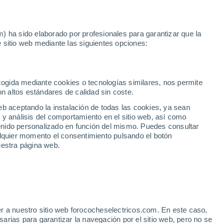
Noticias
Movilida
) ha sido elaborado por profesionales para garantizar que la
 sitio web mediante las siguientes opciones:
rcelona
Hyundai IONIQ 5 BEV 84KWH 239KW ENERGY AWD 5P
ecogida mediante cookies o tecnologías similares, nos permite
on altos estándares de calidad sin coste.
eb aceptando la instalación de todas las cookies, ya sean
 y análisis del comportamiento en el sitio web, así como
ntenido personalizado en función del mismo. Puedes consultar
alquier momento el consentimiento pulsando el botón
uestra página web.
r a nuestro sitio web forococheselectricos.com. En este caso,
rias para garantizar la navegación por el sitio web, pero no se