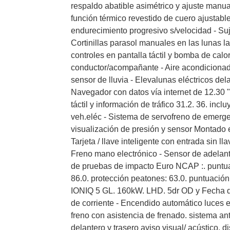
respaldo abatible asimétrico y ajuste manual
función térmico revestido de cuero ajustable
endurecimiento progresivo s/velocidad - Suj
Cortinillas parasol manuales en las lunas la
controles en pantalla táctil y bomba de calo
conductor/acompañante - Aire acondicionad
sensor de lluvia - Elevalunas eléctricos del
Navegador con datos vía internet de 12.30 "
táctil y información de tráfico 31.2. 36. inc
veh.eléc - Sistema de servofreno de emerge
visualización de presión y sensor Montado en 
Tarjeta / llave inteligente con entrada sin l
Freno mano electrónico - Sensor de adelanta
de pruebas de impacto Euro NCAP :. puntuaci
86.0. protección peatones: 63.0. puntuació
IONIQ 5 GL. 160kW. LHD. 5dr OD y Fecha del
de corriente - Encendido automático luces e
freno con asistencia de frenado. sistema ant
delantero y trasero aviso visual/ acústico.