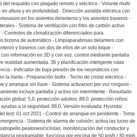
 del respaldo con plegado remoto y eléctrico - Volante multi-
 en altura y en profundidad - Dirección asistida eléctrica con
etavasos en los asientos delanteros y los asientos traseros -
terales - Sistema de ventilación con filtro de carbón activo
r - Controles de climatización diferenciados para
o bizona de automático - Limpiaparabrisas delantero con
anteros y traseros con dos de ellos de un solo toque -
 con información en 3D y con voz. control mediante pantalla
luye realidad aumentada. 36 y planificación inteligente rutas
ncia - Indicador de baja presión de los neumáticos con
la llanta - Preparación Isofix - Techo de cristal eléctrico -
lave y arranque sin llave - Sistema activacion por voz ninguno -
miento incluye pantalla y activo sin intermitente - Resultado
ón global: 5.0. protección adultos: 88.0. protección niños:
n ayudas a la seguridad: 88.0. Versión evaluada: Hyundai
 test: 01 oct 2021 - Control de arranque en pendiente - Toma
mergencia - Sistema de alarma de colisión: activa las luces de
iatropello peatones/ciclistas. monitorización del conductor y
 distancia programable. funciona por encima de 50 km/h / 30 mph.