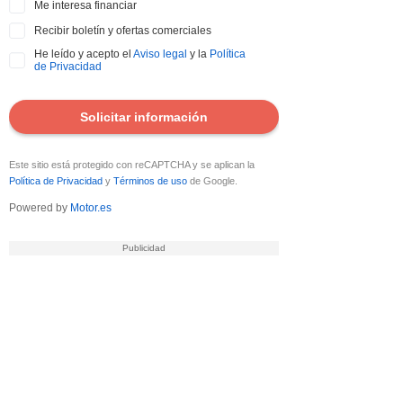
Me interesa financiar
Recibir boletín y ofertas comerciales
He leído y acepto el
Aviso legal
y la
Política
de Privacidad
Solicitar información
Este sitio está protegido con reCAPTCHA y se aplican la
Política de Privacidad
y
Términos de uso
de Google.
Powered by
Motor.es
DATOS ENVIADOS
Tus datos se han enviado correctamente al
vendedor del coche para que contacte
contigo.
¿Quieres tasar tu coche?
Tasa tu coche gratis