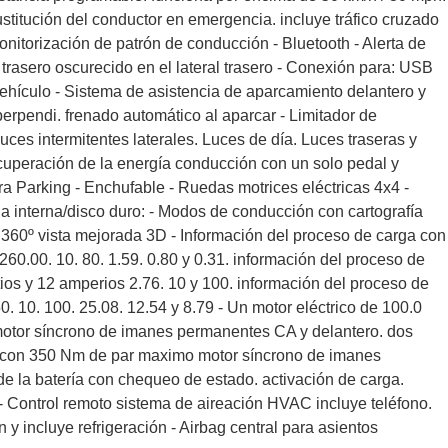
stitución del conductor en emergencia. incluye tráfico cruzado
monitorización de patrón de conducción - Bluetooth - Alerta de
al trasero oscurecido en el lateral trasero - Conexión para: USB
 vehículo - Sistema de asistencia de aparcamiento delantero y
perpendi. frenado automático al aparcar - Limitador de
luces intermitentes laterales. Luces de día. Luces traseras y
cuperación de la energía conducción con un solo pedal y
ra Parking - Enchufable - Ruedas motrices eléctricas 4x4 -
a interna/disco duro: - Modos de conducción con cartografía
 360º vista mejorada 3D - Información del proceso de carga con
260.00. 10. 80. 1.59. 0.80 y 0.31. información del proceso de
ios y 12 amperios 2.76. 10 y 100. información del proceso de
. 10. 100. 25.08. 12.54 y 8.79 - Un motor eléctrico de 100.0
tor síncrono de imanes permanentes CA y delantero. dos
W con 350 Nm de par maximo motor síncrono de imanes
de la batería con chequeo de estado. activación de carga.
- Control remoto sistema de aireación HVAC incluye teléfono.
 y incluye refrigeración - Airbag central para asientos