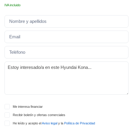
lquier
IVA incluido
to pulsando
n de cookies
disponible en
stra página
VAMENTE,
ecnologías
 cookies
o aceptar la
e cookies,
er a nuestro
ectricos.com.
 te
Me interesa financiar
e que solo se
Recibir boletín y ofertas comerciales
okies que
ias para
He leído y acepto el
Aviso legal
y la
Política de Privacidad
 navegación