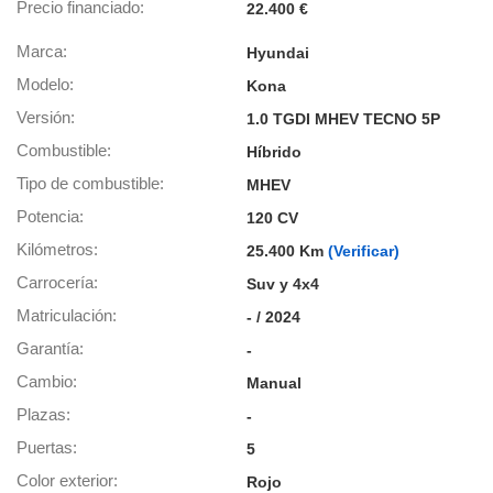
os para
Precio financiado
22.400 €
anuncios
 perfiles
Marca
Hyundai
ad
Modelo
Kona
 utilizar
seleccionar la
Versión
1.0 TGDI MHEV TECNO 5P
rsonalizada,
Combustible
l para
Híbrido
el contenido,
Tipo de combustible
MHEV
s para la
 contenido
Potencia
120 CV
, medir el
Kilómetros
25.400 Km
(Verificar)
e la
edir el
Carrocería
Suv y 4x4
el contenido,
Matriculación
- / 2024
 público a
adísticas o a
Garantía
-
 combinación
Cambio
cedentes de
Manual
entes,
Plazas
-
mejora de los
o de datos
Puertas
5
 el objetivo
Color exterior
Rojo
r el