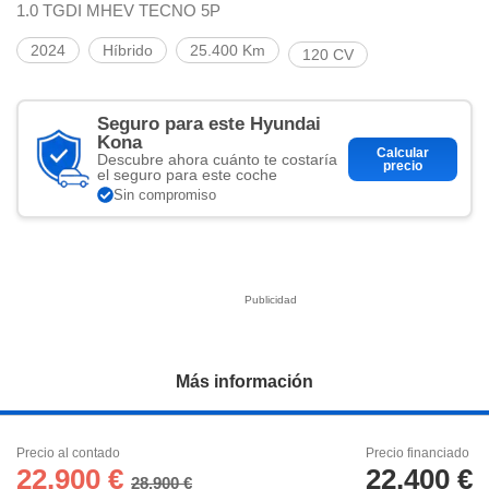
ciar nuestra
1.0 TGDI MHEV TECNO 5P
ACEPTAR
a seguir
Y
contenido con
2024
Híbrido
25.400 Km
120 CV
CONTINUAR
res de
oste.
CONFIGURACIÓN
Seguro para este Hyundai
botón
Kona
ntinuar",
Calcular
Descubre ahora cuánto te costaría
er a la web
precio
RECHAZAR
el seguro para este coche
instalación
Sin compromiso
cookies, ya
s o de
ios, que nos
eguimiento y
o en el sitio
 desarrollar
cífico para
licidad y
Más información
rsonalizado
el mismo.
ltar más
Precio al contado
Precio financiado
n nuestra
22.900 €
22.400 €
ookies
y
28.900 €