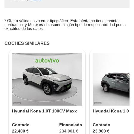
ALERTA CREADA
* Oferta válida salvo error tipográfico. Esta oferta no tiene carácter
contractual y Motor.es no asume ningún tipo de responsabilidad por la
Te avisaremos si el coche baja de precio.
exactitud de los datos.
¿Quieres tasar tu coche?
COCHES SIMILARES
Tasa tu coche gratis
Hyundai Kona 1.0T 100CV Maxx
Hyundai Kona 1.0 T
Contado
Financiado
Contado
22.400 €
234.001 €
23.900 €