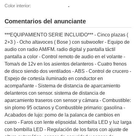
Color interior
-
lización
ecisa e
Comentarios del anunciante
n mediante
spositivos,
***EQUIPAMIENTO SERIE INCLUIDO*** - Cinco plazas (
contenido
2+3 ) - Ocho altavoces ( Bose ) con subwoofer - Equipo de
os, medición
 y contenido,
audio con radio AM/FM. radio digital y pantalla táctil
 de audiencia
pantalla a color - Control remoto de audio en el volante -
e servicios.
Toma/s de 12v en los asientos delanteros - Cuatro frenos
 1199 socios
de disco siendo dos ventilados - ABS - Control de crucero -
Espejo de cortesía iluminado en conductor en
acompañante - Sistema de distancia de aparcamiento
delanteros con sensor. sistema de distancia de
aparcamiento traseros con sensor y cámara - Combustible:
sin plomo 95 octanos y Combustible primario: gasolina -
Acabados de lujo: pomo de la palanca de cambios en
cuero - Faros con lente elipsoidal. bombilla LED y luz larga
con bombilla LED - Regulación de los faros con ajuste de