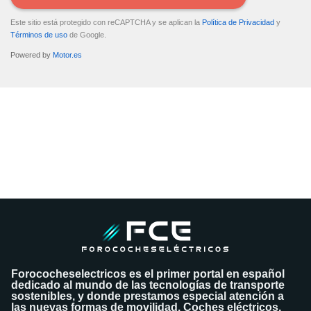
Este sitio está protegido con reCAPTCHA y se aplican la
Política de Privacidad
y
Términos de uso
de Google.
Powered by
Motor.es
DATOS ENVIADOS
Tus datos se han enviado correctamente al vendedor del coche para
que contacte contigo.
¿Quieres tasar tu coche?
Tasa tu coche gratis
Forococheselectricos es el primer portal en español
dedicado al mundo de las tecnologías de transporte
sostenibles, y donde prestamos especial atención a
las nuevas formas de movilidad. Coches eléctricos,