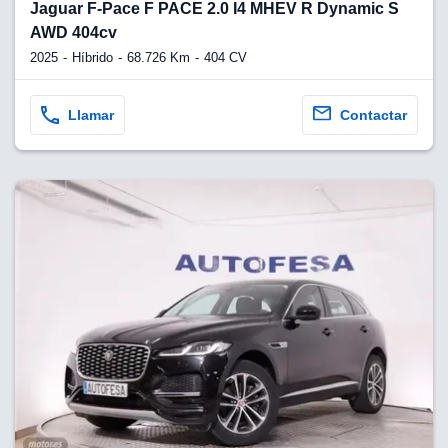
lquier
Jaguar F-Pace F PACE 2.0 I4 MHEV R Dynamic S
AWD 404cv
to pulsando
2025
Híbrido
68.726 Km
404 CV
n de cookies
disponible en
Llamar
Contactar
stra página
VAMENTE,
ecnologías
 cookies
o aceptar la
e cookies,
er a nuestro
ectricos.com.
 te
e que solo se
okies que
ias para
 navegación