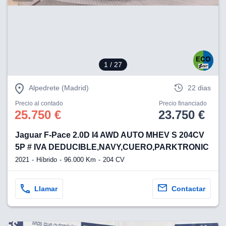
eb, pero no se
okies para
omportamiento
ar publicidad
ersonalizado,
drás
licidad
1
/ 27
rsonalizada.
zar la
Alpedrete (Madrid)
22 dias
e cookies y
stro sitio
Precio al contado
Precio financiado
 de este
25.750 €
23.750 €
do el botón
Jaguar F-Pace 2.0D I4 AWD AUTO MHEV S 204CV
ntimiento,
5P # IVA DEDUCIBLE,NAVY,CUERO,PARKTRONIC
estros socios
2021
Híbrido
96.000 Km
204 CV
ies,
es únicos o
imilares para
Llamar
Contactar
cceder y
os personales
a en este
s direcciones