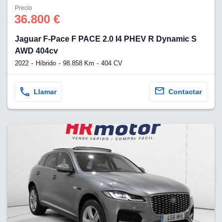
os para
Precio
anuncios
36.800 €
 perfiles
ad
Jaguar F-Pace F PACE 2.0 I4 PHEV R Dynamic S
 utilizar
seleccionar la
AWD 404cv
rsonalizada,
2022
Híbrido
98.858 Km
404 CV
l para
el contenido,
s para la
Llamar
Contactar
 contenido
, medir el
e la
edir el
el contenido,
 público a
adísticas o a
 combinación
cedentes de
entes,
mejora de los
o de datos
 el objetivo
r el