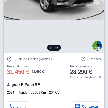
lización
ecisa e
n mediante
spositivos,
contenido
os, medición
 y contenido,
 de audiencia
e servicios.
1
/ 25
 1199 socios
Quart de Poblet (Madrid)
2 meses
Precio al contado
Precio financiado
31.450 €
28.290 €
31.490 €
Cuota mínima de 468 €
Jaguar F-Pace SE
2023
Híbrido
88.393 Km
204 CV
Llamar
Contactar