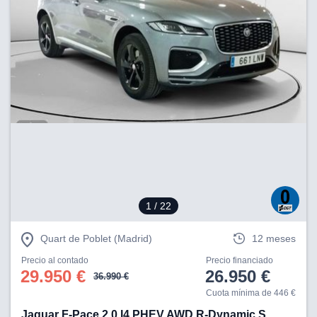
1
/ 22
Quart de Poblet (Madrid)
12 meses
Precio al contado
Precio financiado
29.950 €
26.950 €
36.990 €
Cuota mínima de 446 €
Jaguar F-Pace 2.0 I4 PHEV AWD R-Dynamic S