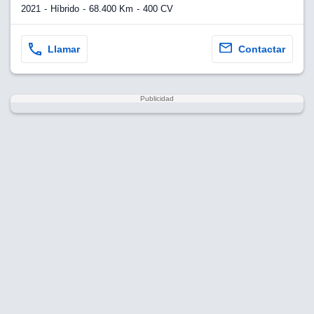
2021
Híbrido
68.400 Km
400 CV
Llamar
Contactar