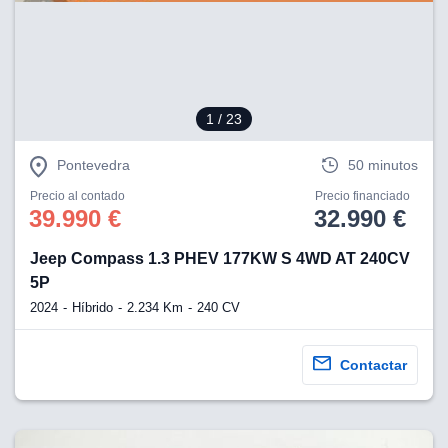
eb, pero no se
okies para
omportamiento
ar publicidad
ersonalizado,
drás
1
/ 23
licidad
rsonalizada.
zar la
Pontevedra
50 minutos
e cookies y
stro sitio
Precio al contado
Precio financiado
39.990 €
32.990 €
 de este
do el botón
Jeep Compass 1.3 PHEV 177KW S 4WD AT 240CV
5P
ntimiento,
estros socios
2024
Híbrido
2.234 Km
240 CV
ies,
es únicos o
imilares para
Contactar
cceder y
os personales
a en este
s direcciones