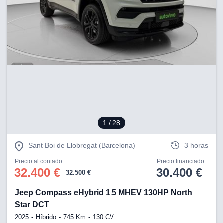
1
/ 28
Sant Boi de Llobregat (Barcelona)
3 horas
Precio al contado
Precio financiado
32.400 €
30.400 €
32.500 €
Jeep Compass eHybrid 1.5 MHEV 130HP North
Star DCT
2025
Híbrido
745 Km
130 CV