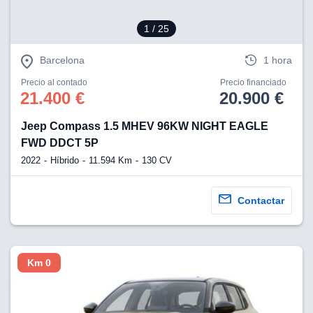
1
/ 25
lización
ecisa e
n mediante
Barcelona
1 hora
spositivos,
Precio al contado
Precio financiado
contenido
21.400 €
20.900 €
os, medición
 y contenido,
 de audiencia
Jeep Compass 1.5 MHEV 96KW NIGHT EAGLE
e servicios.
FWD DDCT 5P
 1199 socios
2022
Híbrido
11.594 Km
130 CV
Contactar
Km 0