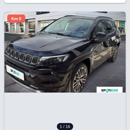
Km 0
1
/ 16