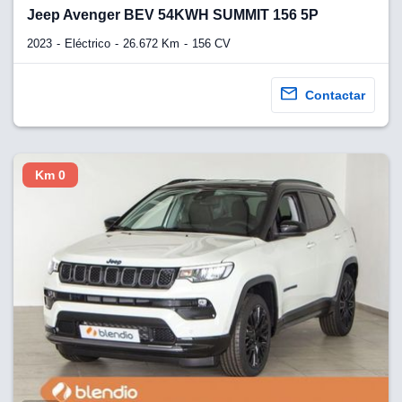
lquier
Jeep Avenger BEV 54KWH SUMMIT 156 5P
to pulsando
2023
Eléctrico
26.672 Km
156 CV
n de cookies
disponible en
Contactar
stra página
VAMENTE,
Km 0
ecnologías
 cookies
o aceptar la
e cookies,
er a nuestro
ectricos.com.
 te
e que solo se
okies que
ias para
 navegación