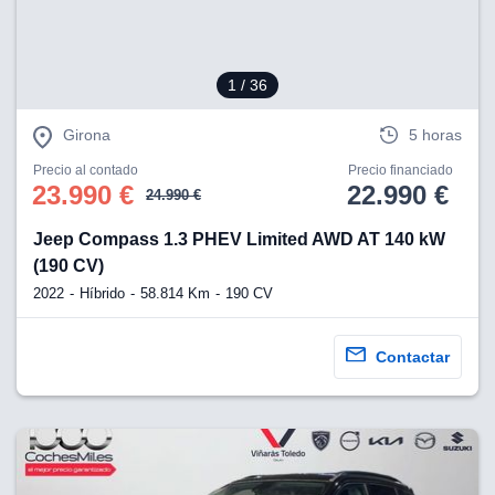
1
/ 36
Girona
5 horas
Precio al contado
Precio financiado
23.990 €
22.990 €
24.990 €
Jeep Compass 1.3 PHEV Limited AWD AT 140 kW
(190 CV)
2022
Híbrido
58.814 Km
190 CV
Contactar