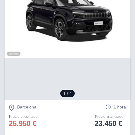
1
/ 4
Barcelona
1 hora
Precio al contado
Precio financiado
25.950 €
23.450 €