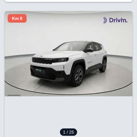
Km 0
1
/ 25