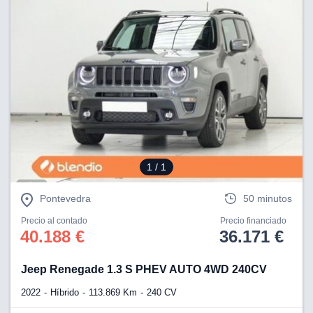
tificadores de
posible que
eedores traten
rsonales en
nterés
 a lo que
rte. Para
tirar su
to u oponerse
o de datos en
mento
 en
 en nuestra
1
/ 1
ookies
en
b.
Pontevedra
50 minutos
 nuestros
Precio al contado
Precio financiado
emos el
40.188 €
36.171 €
ratamiento
Jeep Renegade 1.3 S PHEV AUTO 4WD 240CV
 información
tivo y/o
2022
Híbrido
113.869 Km
240 CV
a, uso de