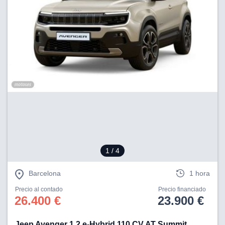
1
/ 4
Barcelona
1 hora
Precio al contado
Precio financiado
26.400 €
23.900 €
Jeep Avenger 1.2 e-Hybrid 110 CV AT Summit