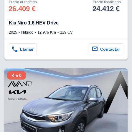
os para
Precio al contado
Precio financiado
anuncios
26.409 €
24.412 €
 perfiles
ad
Kia Niro 1.6 HEV Drive
 utilizar
seleccionar la
2025
Híbrido
12.976 Km
129 CV
rsonalizada,
l para
el contenido,
Llamar
Contactar
s para la
 contenido
, medir el
e la
edir el
Km 0
el contenido,
 público a
adísticas o a
 combinación
cedentes de
entes,
mejora de los
o de datos
 el objetivo
r el