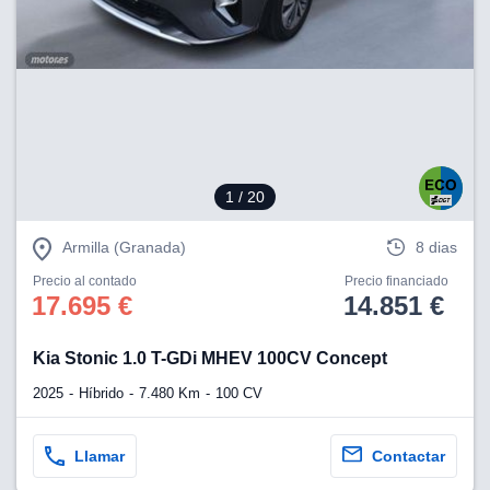
lización
ecisa e
n mediante
spositivos,
contenido
os, medición
 y contenido,
 de audiencia
1
/ 20
e servicios.
Armilla (Granada)
8 dias
 1199 socios
Precio al contado
Precio financiado
17.695 €
14.851 €
Kia Stonic 1.0 T-GDi MHEV 100CV Concept
2025
Híbrido
7.480 Km
100 CV
Llamar
Contactar