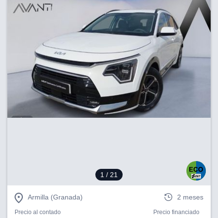
1
/ 21
Armilla (Granada)
2 meses
Precio al contado
Precio financiado