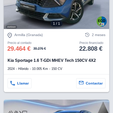
1
/ 1
Armilla (Granada)
2 meses
Precio al contado
Precio financiado
29.464 €
22.808 €
30.276 €
Kia Sportage 1.6 T-GDi MHEV Tech 150CV 4X2
2024
Híbrido
10.005 Km
150 CV
Llamar
Contactar