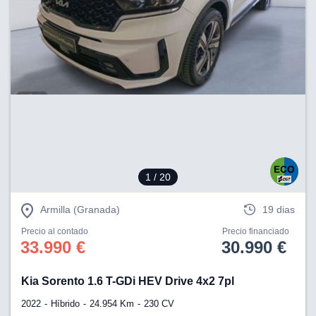
1
/ 20
Armilla (Granada)
19 dias
Precio al contado
Precio financiado
33.990 €
30.990 €
Kia Sorento 1.6 T-GDi HEV Drive 4x2 7pl
2022
Híbrido
24.954 Km
230 CV