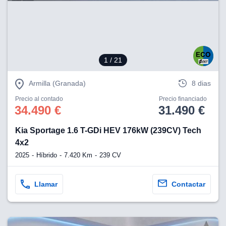
eb, pero no se
okies para
omportamiento
ar publicidad
ersonalizado,
drás
1
/ 21
licidad
rsonalizada.
zar la
Armilla (Granada)
8 dias
e cookies y
stro sitio
Precio al contado
Precio financiado
34.490 €
31.490 €
 de este
do el botón
Kia Sportage 1.6 T-GDi HEV 176kW (239CV) Tech
4x2
ntimiento,
estros socios
2025
Híbrido
7.420 Km
239 CV
ies,
es únicos o
imilares para
Llamar
Contactar
cceder y
os personales
a en este
s direcciones