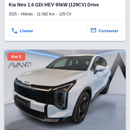
lquier
Kia Niro 1.6 GDi HEV 95kW (129CV) Drive
to pulsando
2025
Híbrido
11.592 Km
129 CV
n de cookies
disponible en
Llamar
Contactar
stra página
VAMENTE,
Km 0
ecnologías
 cookies
o aceptar la
e cookies,
er a nuestro
ectricos.com.
 te
e que solo se
okies que
ias para
 navegación