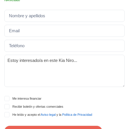
IVA incluido
lquier
to pulsando
n de cookies
disponible en
stra página
VAMENTE,
ecnologías
 cookies
o aceptar la
e cookies,
er a nuestro
ectricos.com.
Me interesa financiar
 te
Recibir boletín y ofertas comerciales
e que solo se
okies que
He leído y acepto el
Aviso legal
y la
Política de Privacidad
ias para
 navegación