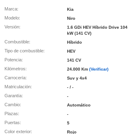
os para
anuncios
Marca
Kia
 perfiles
Modelo
Niro
ad
 utilizar
Versión
1.6 GDi HEV Híbrido Drive 104
seleccionar la
kW (141 CV)
rsonalizada,
l para
Combustible
Híbrido
el contenido,
Tipo de combustible
HEV
s para la
 contenido
Potencia
141 CV
, medir el
Kilómetros
24.000 Km
(Verificar)
e la
edir el
Carrocería
Suv y 4x4
el contenido,
Matriculación
 público a
- / -
adísticas o a
Garantía
-
 combinación
cedentes de
Cambio
Automático
entes,
Plazas
-
mejora de los
o de datos
Puertas
5
 el objetivo
Color exterior
Rojo
r el