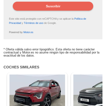
Suscribir
Este sitio está protegido con reCAPTCHA y se aplican la
Política de
Privacidad
y
Términos de uso
de Google.
Powered by
Motor.es
ALERTA CREADA
* Oferta válida salvo error tipográfico. Esta oferta no tiene carácter
contractual y Motor.es no asume ningún tipo de responsabilidad por la
Te avisaremos si el coche baja de precio.
exactitud de los datos.
¿Quieres tasar tu coche?
COCHES SIMILARES
Tasa tu coche gratis