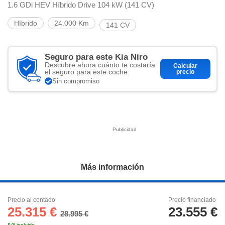
ciar nuestra
1.6 GDi HEV Híbrido Drive 104 kW (141 CV)
ACEPTAR
a seguir
Y
contenido con
Híbrido
24.000 Km
141 CV
CONTINUAR
res de
oste.
CONFIGURACIÓN
Seguro para este Kia Niro
botón
Descubre ahora cuánto te costaría
ntinuar",
Calcular
el seguro para este coche
precio
er a la web
RECHAZAR
Sin compromiso
instalación
cookies, ya
s o de
ios, que nos
eguimiento y
o en el sitio
 desarrollar
cífico para
Más información
licidad y
rsonalizado
el mismo.
ltar más
Precio al contado
Precio financiado
25.315 €
23.555 €
n nuestra
28.995 €
ookies
y