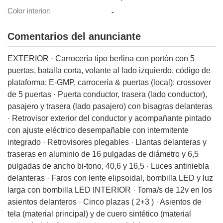
Color interior
-
lización
ecisa e
Comentarios del anunciante
n mediante
spositivos,
EXTERIOR · Carrocería tipo berlina con portón con 5
contenido
os, medición
puertas, batalla corta, volante al lado izquierdo, código de
 y contenido,
plataforma: E-GMP, carrocería & puertas (local): crossover
 de audiencia
de 5 puertas · Puerta conductor, trasera (lado conductor),
e servicios.
pasajero y trasera (lado pasajero) con bisagras delanteras
 1199 socios
· Retrovisor exterior del conductor y acompañante pintado
con ajuste eléctrico desempañable con intermitente
integrado · Retrovisores plegables · Llantas delanteras y
traseras en aluminio de 16 pulgadas de diámetro y 6,5
pulgadas de ancho bi-tono, 40,6 y 16,5 · Luces antiniebla
delanteras · Faros con lente elipsoidal, bombilla LED y luz
larga con bombilla LED INTERIOR · Toma/s de 12v en los
asientos delanteros · Cinco plazas ( 2+3 ) · Asientos de
tela (material principal) y de cuero sintético (material