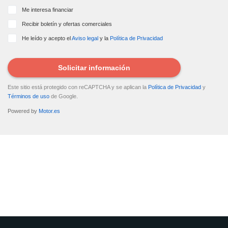
Me interesa financiar
Recibir boletín y ofertas comerciales
He leído y acepto el
Aviso legal
y la
Política de Privacidad
Solicitar información
Este sitio está protegido con reCAPTCHA y se aplican la
Política de Privacidad
y
Términos de uso
de Google.
Powered by
Motor.es
DATOS ENVIADOS
Tus datos se han enviado correctamente al vendedor del coche para
que contacte contigo.
¿Quieres tasar tu coche?
Tasa tu coche gratis