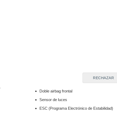
Tipo de batería
Capacida
-
-
Batería en régimen de alquiler
Hacer u
-
Equipamiento extra
ABS
Aire acondicionado
TCS (Sistema de Control de Tracción)
RECHAZAR
Volante y palanca cambios en piel
Doble airbag frontal
Sensor de luces
ESC (Programa Electrónico de Estabilidad)