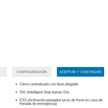
d de la batería
Certificado estado batería
-
na contraoferta
Control de crucero
Barras de techo
Spoiler trasero
CONFIGURACIÓN
ACEPTAR Y CONTINUAR
Tapicería en tela
Cierre centralizado con llave plegable
ISG (Intelligent Stop &amp; Go)
ESS (Activación parpadeo luces de freno en caso de
frenada de emergencia)