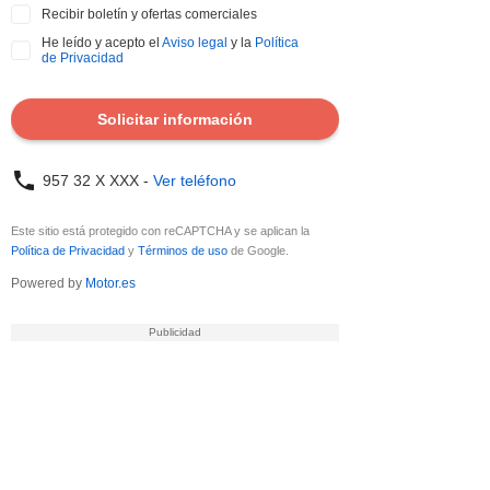
Recibir boletín y ofertas comerciales
He leído y acepto el
Aviso legal
y la
Política
de Privacidad
Solicitar información
957 32 X XXX -
Ver teléfono
Este sitio está protegido con reCAPTCHA y se aplican la
Política de Privacidad
y
Términos de uso
de Google.
Powered by
Motor.es
DATOS ENVIADOS
Tus datos se han enviado correctamente al
vendedor del coche para que contacte
contigo.
¿Quieres tasar tu coche?