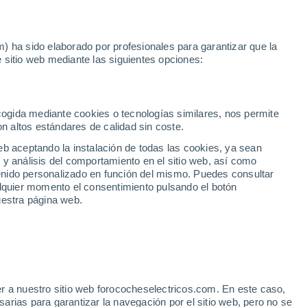
Noticias
Movilida
) ha sido elaborado por profesionales para garantizar que la
 sitio web mediante las siguientes opciones:
órdoba
Kia Sportage 1.6 MHEV Concept 4x2 115
ecogida mediante cookies o tecnologías similares, nos permite
on altos estándares de calidad sin coste.
eb aceptando la instalación de todas las cookies, ya sean
 y análisis del comportamiento en el sitio web, así como
ntenido personalizado en función del mismo. Puedes consultar
alquier momento el consentimiento pulsando el botón
uestra página web.
r a nuestro sitio web forococheselectricos.com. En este caso,
rias para garantizar la navegación por el sitio web, pero no se