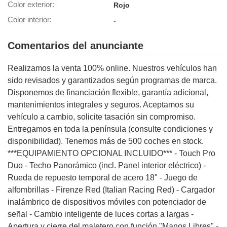
Color exterior
Rojo
Color interior
-
lización
ecisa e
n mediante
Comentarios del anunciante
spositivos,
contenido
Realizamos la venta 100% online. Nuestros vehículos han
os, medición
 y contenido,
sido revisados y garantizados según programas de marca.
 de audiencia
Disponemos de financiación flexible, garantía adicional,
e servicios.
mantenimientos integrales y seguros. Aceptamos su
 1199 socios
vehículo a cambio, solicite tasación sin compromiso.
Entregamos en toda la península (consulte condiciones y
disponibilidad). Tenemos más de 500 coches en stock.
***EQUIPAMIENTO OPCIONAL INCLUIDO*** - Touch Pro
Duo - Techo Panorámico (incl. Panel interior eléctrico) -
Rueda de repuesto temporal de acero 18" - Juego de
alfombrillas - Firenze Red (Italian Racing Red) - Cargador
inalámbrico de dispositivos móviles con potenciador de
señal - Cambio inteligente de luces cortas a largas -
Apertura y cierre del maletero con función "Manos Libres" -