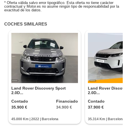
ALERTA CREADA
* Oferta válida salvo error tipográfico. Esta oferta no tiene carácter
contractual y Motor.es no asume ningún tipo de responsabilidad por la
Te avisaremos si el coche baja de precio.
exactitud de los datos.
¿Quieres tasar tu coche?
COCHES SIMILARES
Tasa tu coche gratis
Land Rover Discovery Sport
Land Rover Discove
2.0D...
2.0D...
Contado
Financiado
Contado
35.900 €
34.900 €
37.900 €
45.000 Km | 2022 | Barcelona
35.314 Km | Barcelona