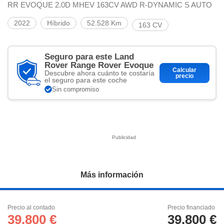
ciar nuestra
RR EVOQUE 2.0D MHEV 163CV AWD R-DYNAMIC S AUTO
ACEPTAR
a seguir
Y
contenido con
2022
Híbrido
52.528 Km
163 CV
CONTINUAR
res de
oste.
CONFIGURACIÓN
Seguro para este Land
botón
Rover Range Rover Evoque
ntinuar",
Calcular
Descubre ahora cuánto te costaría
er a la web
precio
RECHAZAR
el seguro para este coche
instalación
Sin compromiso
cookies, ya
s o de
ios, que nos
eguimiento y
o en el sitio
 desarrollar
cífico para
licidad y
Más información
rsonalizado
el mismo.
ltar más
Precio al contado
Precio financiado
n nuestra
39.800 €
39.800 €
ookies
y