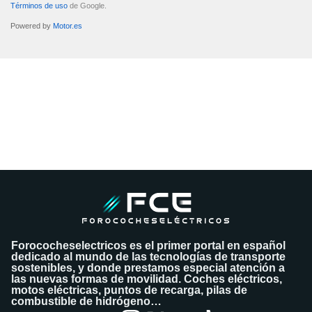
Términos de uso
de Google.
Powered by
Motor.es
DATOS ENVIADOS
Tus datos se han enviado correctamente al vendedor del coche para
que contacte contigo.
¿Quieres tasar tu coche?
Tasa tu coche gratis
Forococheselectricos es el primer portal en español
dedicado al mundo de las tecnologías de transporte
sostenibles, y donde prestamos especial atención a
las nuevas formas de movilidad. Coches eléctricos,
motos eléctricas, puntos de recarga, pilas de
combustible de hidrógeno…