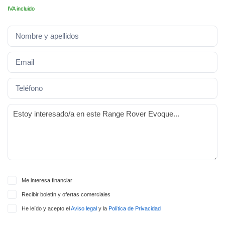
lquier
IVA incluido
to pulsando
n de cookies
disponible en
stra página
VAMENTE,
ecnologías
 cookies
o aceptar la
e cookies,
er a nuestro
ectricos.com.
 te
Me interesa financiar
e que solo se
Recibir boletín y ofertas comerciales
okies que
ias para
He leído y acepto el
Aviso legal
y la
Política de Privacidad
 navegación