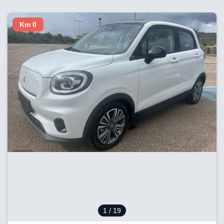
Km 0
1
/ 19