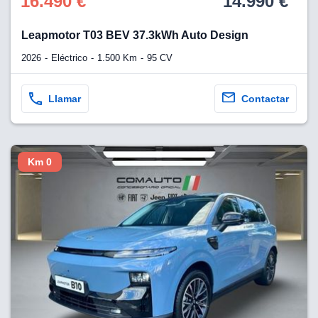
16.490 €
14.990 €
Leapmotor T03 BEV 37.3kWh Auto Design
2026
Eléctrico
1.500 Km
95 CV
Llamar
Contactar
Km 0