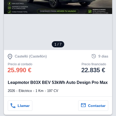
lización
ecisa e
n mediante
spositivos,
contenido
os, medición
 y contenido,
1
/ 7
 de audiencia
e servicios.
Castelló (Castellón)
9 dias
 1199 socios
Precio al contado
Precio financiado
25.990 €
22.835 €
Leapmotor B03X BEV 53kWh Auto Design Pro Max
2026
Eléctrico
1 Km
197 CV
Llamar
Contactar