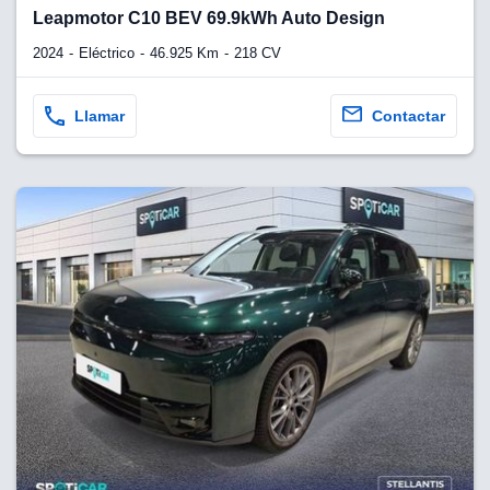
lquier
Leapmotor C10 BEV 69.9kWh Auto Design
to pulsando
2024
Eléctrico
46.925 Km
218 CV
n de cookies
disponible en
Llamar
Contactar
stra página
VAMENTE,
ecnologías
 cookies
o aceptar la
e cookies,
er a nuestro
ectricos.com.
 te
e que solo se
okies que
ias para
 navegación