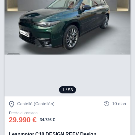
1
/ 53
Castelló (Castellón)
10 dias
Precio al contado
29.990 €
34.726 €
Leapmotor C10 DESIGN REEV Design