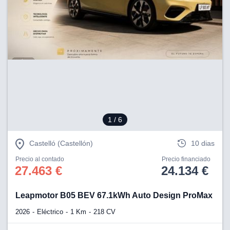
1
/ 6
Castelló (Castellón)
10 dias
Precio al contado
Precio financiado
27.463 €
24.134 €
Leapmotor B05 BEV 67.1kWh Auto Design ProMax
2026
Eléctrico
1 Km
218 CV