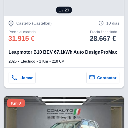
1
/ 29
Castelló (Castellón)
10 dias
Precio al contado
Precio financiado
31.915 €
28.667 €
Leapmotor B10 BEV 67.1kWh Auto DesignProMax
2026
Eléctrico
1 Km
218 CV
Llamar
Contactar
Km 0