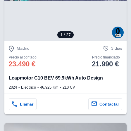
eb, pero no se
okies para
omportamiento
ar publicidad
ersonalizado,
drás
1
/ 27
licidad
rsonalizada.
zar la
Madrid
3 dias
e cookies y
stro sitio
Precio al contado
Precio financiado
23.490 €
21.990 €
 de este
do el botón
Leapmotor C10 BEV 69.9kWh Auto Design
ntimiento,
2024
Eléctrico
46.925 Km
218 CV
estros socios
ies,
es únicos o
Llamar
Contactar
imilares para
cceder y
os personales
a en este
s direcciones