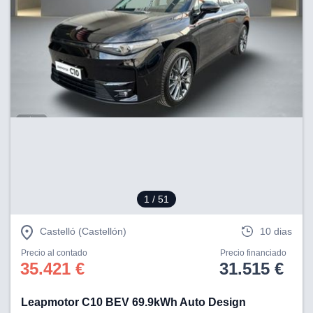
1
/ 51
Castelló (Castellón)
10 dias
Precio al contado
Precio financiado
35.421 €
31.515 €
Leapmotor C10 BEV 69.9kWh Auto Design