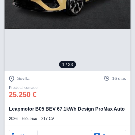
1
/ 33
Sevilla
16 dias
Precio al contado
25.250 €
Leapmotor B05 BEV 67.1kWh Design ProMax Auto
2026
Eléctrico
217 CV