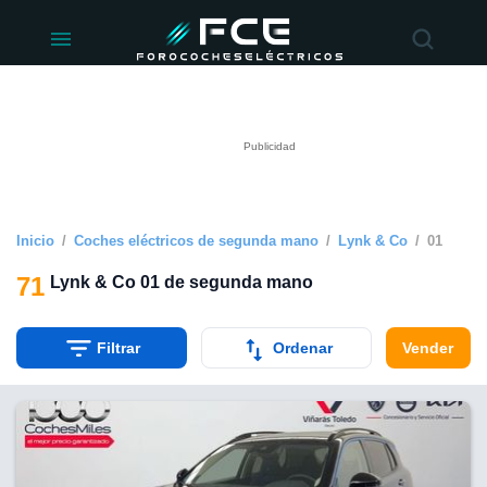
ivacidad
de
éctricos
lectricos.com)
rado por
 para
e la
ue se ofrece
d. Puedes
e sitio web
Inicio
Coches eléctricos de segunda mano
Lynk & Co
01
siguientes
71
Lynk & Co 01 de segunda mano
okies y
 forma
Filtrar
Ordenar
Vender
digital
a, basada en
n recogida
kies o
imilares, nos