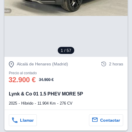
lización
ecisa e
n mediante
spositivos,
contenido
os, medición
 y contenido,
1
/ 57
 de audiencia
e servicios.
Alcalá de Henares (Madrid)
2 horas
 1199 socios
Precio al contado
32.900 €
34.900 €
Lynk & Co 01 1.5 PHEV MORE 5P
2025
Híbrido
11.904 Km
276 CV
Llamar
Contactar