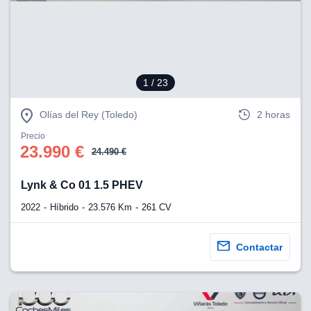
eb, pero no se
okies para
omportamiento
ar publicidad
ersonalizado,
drás
1
/ 23
licidad
rsonalizada.
zar la
Olías del Rey (Toledo)
2 horas
e cookies y
stro sitio
Precio
23.990 €
 de este
24.490 €
do el botón
Lynk & Co 01 1.5 PHEV
ntimiento,
2022
Híbrido
23.576 Km
261 CV
estros socios
ies,
es únicos o
Contactar
imilares para
cceder y
os personales
a en este
s direcciones