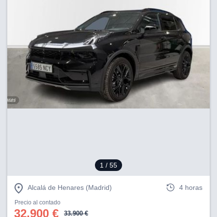
1
/ 55
Alcalá de Henares (Madrid)
4 horas
Precio al contado
32.900 €
33.900 €