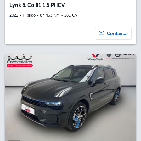
lquier
Lynk & Co 01 1.5 PHEV
to pulsando
2022
Híbrido
87.453 Km
261 CV
n de cookies
disponible en
Contactar
stra página
VAMENTE,
ecnologías
 cookies
o aceptar la
e cookies,
er a nuestro
ectricos.com.
 te
e que solo se
okies que
ias para
 navegación