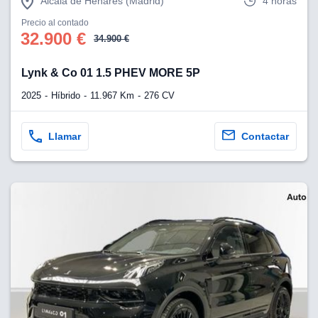
Alcalá de Henares (Madrid)
4 horas
Precio al contado
32.900 €
34.900 €
Lynk & Co 01 1.5 PHEV MORE 5P
2025
Híbrido
11.967 Km
276 CV
Llamar
Contactar