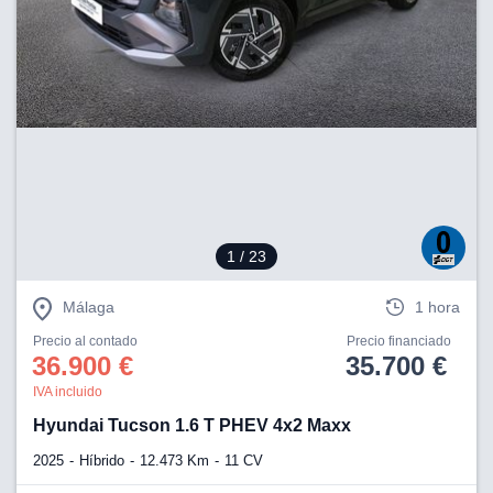
1
/ 23
Málaga
1 hora
Precio al contado
Precio financiado
36.900 €
35.700 €
IVA incluido
Hyundai Tucson 1.6 T PHEV 4x2 Maxx
2025
Híbrido
12.473 Km
11 CV