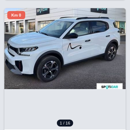
Km 0
1
/ 16