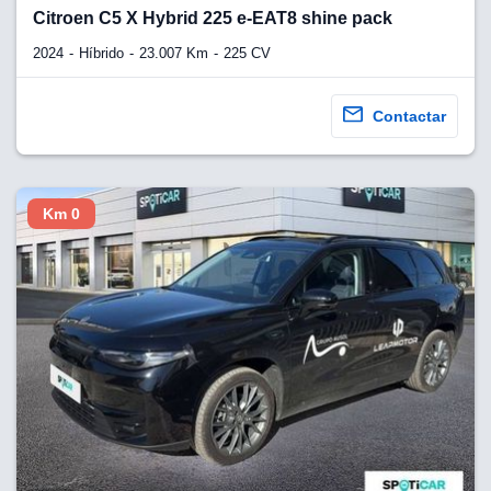
lquier
Citroen C5 X Hybrid 225 e-EAT8 shine pack
to pulsando
2024
Híbrido
23.007 Km
225 CV
n de cookies
disponible en
Contactar
stra página
VAMENTE,
Km 0
ecnologías
 cookies
o aceptar la
e cookies,
er a nuestro
ectricos.com.
 te
e que solo se
okies que
ias para
 navegación