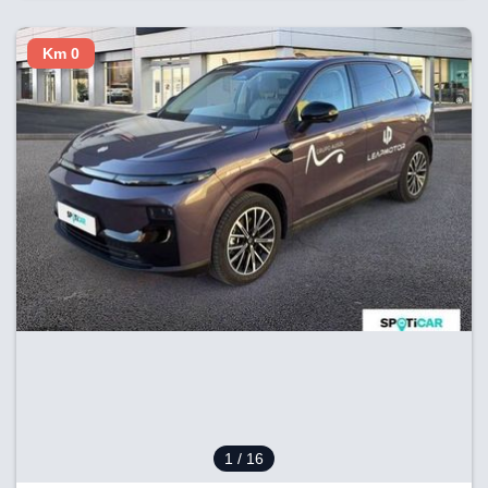
Km 0
1
/ 16