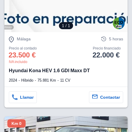
1
/ 1
Málaga
5 horas
Precio al contado
Precio financiado
23.500 €
22.000 €
IVA incluido
Hyundai Kona HEV 1.6 GDI Maxx DT
2024
Híbrido
75.881 Km
11 CV
Llamar
Contactar
Km 0