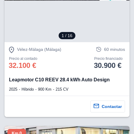
eb, pero no se
okies para
omportamiento
ar publicidad
ersonalizado,
drás
1
/ 16
licidad
rsonalizada.
zar la
Vélez-Málaga (Málaga)
60 minutos
e cookies y
stro sitio
Precio al contado
Precio financiado
32.100 €
30.900 €
 de este
do el botón
Leapmotor C10 REEV 28.4 kWh Auto Design
ntimiento,
2025
Híbrido
900 Km
215 CV
estros socios
ies,
es únicos o
Contactar
imilares para
cceder y
os personales
a en este
s direcciones
Km 0