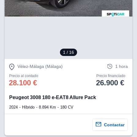
lización
ecisa e
n mediante
spositivos,
contenido
os, medición
 y contenido,
1
/ 16
 de audiencia
e servicios.
Vélez-Málaga (Málaga)
1 hora
 1199 socios
Precio al contado
Precio financiado
28.100 €
26.900 €
Peugeot 3008 180 e-EAT8 Allure Pack
2024
Híbrido
8.894 Km
180 CV
Contactar