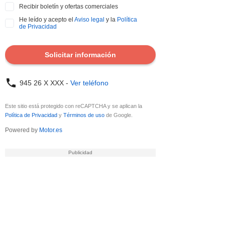
Recibir boletín y ofertas comerciales
He leído y acepto el
Aviso legal
y la
Política
de Privacidad
Solicitar información
945 26 X XXX -
Ver teléfono
Este sitio está protegido con reCAPTCHA y se aplican la
Política de Privacidad
y
Términos de uso
de Google.
Powered by
Motor.es
DATOS ENVIADOS
Tus datos se han enviado correctamente al
vendedor del coche para que contacte
contigo.
¿Quieres tasar tu coche?