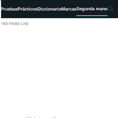
Segunda mano
d
Pruebas
Prácticos
Diccionario
Marcas
T FWD PRIME-LINE