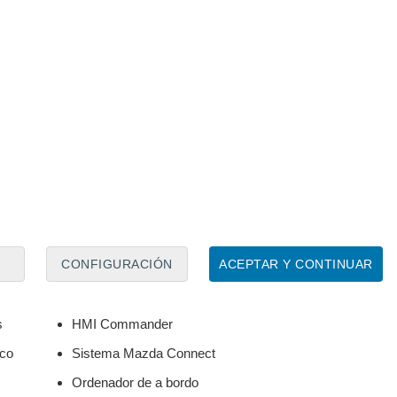
na contraoferta
Aire Acondicionado
Asistente inteligente de velocidad
Bluetooth
Cierre automático de puertas
CONFIGURACIÓN
ACEPTAR Y CONTINUAR
Freno de estacionamiento electrico con Autohold
Guantera iluminada
s
HMI Commander
ico
Sistema Mazda Connect
Ordenador de a bordo