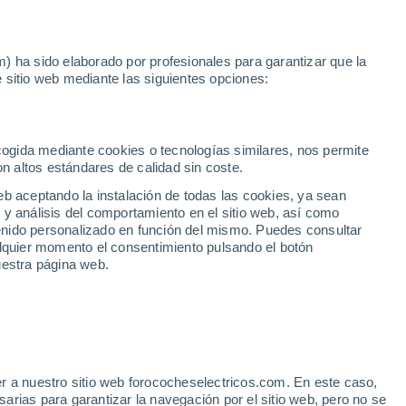
Noticias
Movilida
) ha sido elaborado por profesionales para garantizar que la
 sitio web mediante las siguientes opciones:
ava
Mazda CX-30 2025 2.5L E-SKYACTIV G MHEV 103KW (140CV) 6M
ecogida mediante cookies o tecnologías similares, nos permite
on altos estándares de calidad sin coste.
eb aceptando la instalación de todas las cookies, ya sean
 y análisis del comportamiento en el sitio web, así como
ntenido personalizado en función del mismo. Puedes consultar
alquier momento el consentimiento pulsando el botón
uestra página web.
r a nuestro sitio web forococheselectricos.com. En este caso,
rias para garantizar la navegación por el sitio web, pero no se