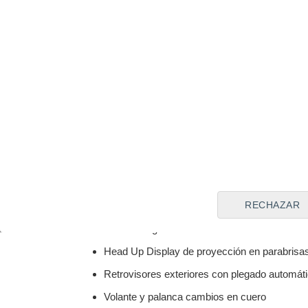
Batería en régimen de alquiler
Hacer u
-
Equipamiento extra
2 USB tipo C delante
Apple CarPlay y Android Auto inalámbricos
Asistente por voz de ALEXA
Botón de arranque
RECHAZAR
Elevalunas eléctricos delanteros y traseros
G-Vectoring Control Plus
Head Up Display de proyección en parabrisa
Retrovisores exteriores con plegado automát
Volante y palanca cambios en cuero