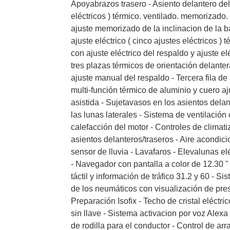
Apoyabrazos trasero - Asiento delantero del 
eléctricos ) térmico. ventilado. memorizado
ajuste memorizado de la inclinacion de la 
ajuste eléctrico ( cinco ajustes eléctricos ) t
con ajuste eléctrico del respaldo y ajuste el
tres plazas térmicos de orientación delante
ajuste manual del respaldo - Tercera fila de
multi-función térmico de aluminio y cuero aj
asistida - Sujetavasos en los asientos delan
las lunas laterales - Sistema de ventilación co
calefacción del motor - Controles de climat
asientos delanteros/traseros - Aire acondic
sensor de lluvia - Lavafaros - Elevalunas el
- Navegador con pantalla a color de 12.30 "
táctil y información de tráfico 31.2 y 60 - 
de los neumáticos con visualización de pres
Preparación Isofix - Techo de cristal eléctric
sin llave - Sistema activacion por voz Alex
de rodilla para el conductor - Control de a