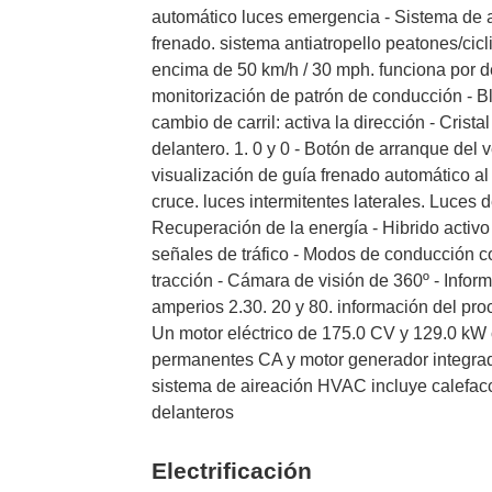
automático luces emergencia - Sistema de al
frenado. sistema antiatropello peatones/cicli
encima de 50 km/h / 30 mph. funciona por de
monitorización de patrón de conducción - Bl
cambio de carril: activa la dirección - Crist
delantero. 1. 0 y 0 - Botón de arranque del
visualización de guía frenado automático al 
cruce. luces intermitentes laterales. Luces 
Recuperación de la energía - Hibrido activ
señales de tráfico - Modos de conducción con
tracción - Cámara de visión de 360º - Infor
amperios 2.30. 20 y 80. información del proc
Un motor eléctrico de 175.0 CV y 129.0 k
permanentes CA y motor generador integrado
sistema de aireación HVAC incluye calefacci
delanteros
Electrificación