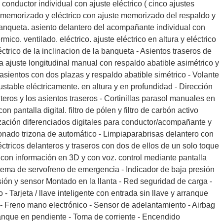
conductor individual con ajuste eléctrico ( cinco ajustes
. memorizado y eléctrico con ajuste memorizado del respaldo y
banqueta. asiento delantero del acompañante individual con
érmico. ventilado. eléctrico. ajuste eléctrico en altura y eléctrico
éctrico de la inclinacion de la banqueta - Asientos traseros de
ra ajuste longitudinal manual con respaldo abatible asimétrico y
 asientos con dos plazas y respaldo abatible simétrico - Volante
ustable eléctricamente. en altura y en profundidad - Dirección
teros y los asientos traseros - Cortinillas parasol manuales en
n pantalla digital. filtro de pólen y filtro de carbón activo
ización diferenciados digitales para conductor/acompañante y
ionado trizona de automático - Limpiaparabrisas delantero con
éctricos delanteros y traseros con dos de ellos de un solo toque
 con información en 3D y con voz. control mediante pantalla
Sistema de servofreno de emergencia - Indicador de baja presión
ión y sensor Montado en la llanta - Red seguridad de carga -
o - Tarjeta / llave inteligente con entrada sin llave y arranque
a - Freno mano electrónico - Sensor de adelantamiento - Airbag
rranque en pendiente - Toma de corriente - Encendido