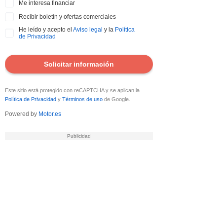
Me interesa financiar
Recibir boletín y ofertas comerciales
He leído y acepto el
Aviso legal
y la
Política
de Privacidad
Solicitar información
Este sitio está protegido con reCAPTCHA y se aplican la
Política de Privacidad
y
Términos de uso
de Google.
Powered by
Motor.es
DATOS ENVIADOS
Tus datos se han enviado correctamente al
vendedor del coche para que contacte
contigo.
¿Quieres tasar tu coche?
Tasa tu coche gratis