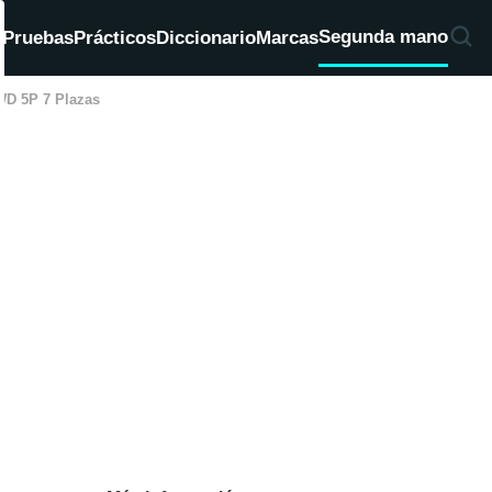
Segunda mano
d
Pruebas
Prácticos
Diccionario
Marcas
D 5P 7 Plazas