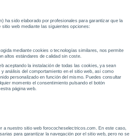
Noticias
Movilida
) ha sido elaborado por profesionales para garantizar que la
 sitio web mediante las siguientes opciones:
rcelona
Mazda CX-80 2.5 E-SKYACTIV PHEV HOMURA PLUS AUTO AW
ecogida mediante cookies o tecnologías similares, nos permite
on altos estándares de calidad sin coste.
eb aceptando la instalación de todas las cookies, ya sean
 y análisis del comportamiento en el sitio web, así como
ntenido personalizado en función del mismo. Puedes consultar
alquier momento el consentimiento pulsando el botón
uestra página web.
r a nuestro sitio web forococheselectricos.com. En este caso,
rias para garantizar la navegación por el sitio web, pero no se