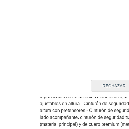
retrovisor exterior - Control de crucero con 
Iluminación de acceso - Espejo de cortesí
distancia de aparcamiento delanteros con s
sensor y cámara. sistema de distancia de a
combustible adicional: sin plomo y Combusti
de cambios en cuero. consola central en cuer
sintético - Faros con lente elipsoidal. bomb
dependiente de la velocidad con ajuste de a
luces de carretera activas y matricial - Ence
trasero - Bandeja trasera flexible - Sujeción
inteligente - Protección antirrobo volumétrica
deslizante - Portaequipajes longitudinal en
RECHAZAR
airbag frontal del acompañante desconectabl
reposacabezas en asientos delanteros ajust
ajustables en altura - Cinturón de segurida
altura con pretensores - Cinturón de seguri
lado acompañante. cinturón de seguridad tra
(material principal) y de cuero premium (mat