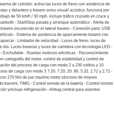
arma de colisión: activa las luces de freno con asistencia de
stas y delantero y trasero aviso visual/ acústico. funciona por
bajo de 50 km/h / 30 mph. incluye tráfico cruzado en cruce y
uetooth - Start/Stop parada y arranque automático - Alerta de
al trasero oscurecido en el lateral trasero - Conexión para: USB
 vehículo - Sistema de asistencia de aparcamiento trasero con
aparcar - Limitador de velocidad - Luces de freno. luces de
de día. Luces traseras y luces de carretera con tecnología LED -
o - Enchufable - Ruedas motrices eléctricas - Reconocimiento
 cartografía del motor. control de estabilidad y control de
mación del proceso de carga con modo 2 a 230 voltios y 10
eso de carga con modo 3 7.20. 7.20. 20. 80. 5.32. 2.72 y 2.72 -
W con 270 Nm de par maximo motor síncrono de imanes
 transmi. TIMG - Control remoto de la batería - Control remoto
ón yincluye refrigeración - Airbag central para asientos