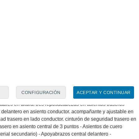
control de crucero adaptativo (ACC) y función stop/go -
a iluminado en conductor en acompañante - Sistema de
ensor. sistema de distancia de aparcamiento traseros con
parcamiento en los lados con cámara - Combustible: eléctrico.
ble primario: eléctrico - Acabados de lujo: pomo de la palanca
o sintético. puertas en cuero sintético y tablero en cuero
illa LED y luz larga con bombilla LED - Regulación de los faros
ltura automático. faros direccionales y sensor de oscuridad
ndido diurno automático - Airbag lateral de cortina delantero y
 de carga - Cierre centralizado con apertura por tarjeta/llave
 - Techo solar de cristal ( delantero ) eléctrico. inclinable y
 el techo en Cromados/Plateados - Airbag frontal del conductor.
CONFIGURACIÓN
ACEPTAR Y CONTINUAR
e - Airbags laterales delanteros y traseros - Dos
ables en altura. tres reposacabezas en asientos traseros
d delantero en asiento conductor. acompañante y ajustable en
dad trasero en lado conductor. cinturón de seguridad trasero en
sero en asiento central de 3 puntos - Asientos de cuero
erial secundario) - Apoyabrazos central delantero -