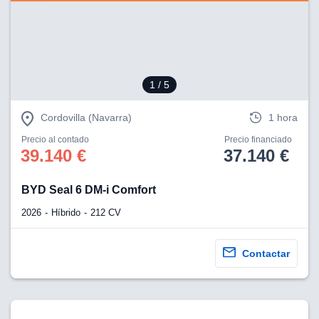
eb, pero no se
okies para
omportamiento
ar publicidad
ersonalizado,
drás
1
/ 5
licidad
rsonalizada.
zar la
Cordovilla (Navarra)
1 hora
e cookies y
stro sitio
Precio al contado
Precio financiado
39.140 €
37.140 €
 de este
do el botón
BYD Seal 6 DM-i Comfort
ntimiento,
2026
Híbrido
212 CV
estros socios
ies,
es únicos o
Contactar
imilares para
cceder y
os personales
a en este
s direcciones