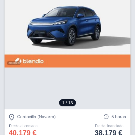
1
/ 13
Cordovilla (Navarra)
5 horas
Precio al contado
Precio financiado
40.179 €
38.179 €