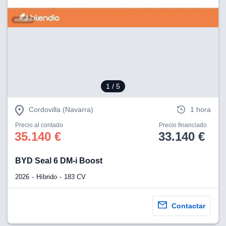
lización
ecisa e
n mediante
spositivos,
contenido
os, medición
 y contenido,
1
/ 5
 de audiencia
e servicios.
Cordovilla (Navarra)
1 hora
 1199 socios
Precio al contado
Precio financiado
35.140 €
33.140 €
BYD Seal 6 DM-i Boost
2026
Híbrido
183 CV
Contactar