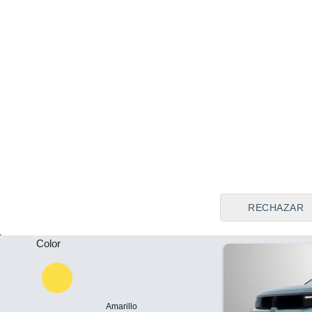
Tipo de vendedor
Todos
Sevilla
Precio al contado
Plazas
32.790 €
-
Opel Astra Ele
Auto
Puertas
2026
Eléctrico
-
Llamar
RECHAZAR
Color
Amarillo