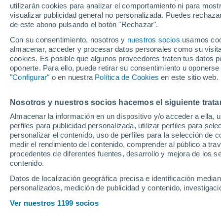
utilizarán cookies para analizar el comportamiento ni para most
visualizar publicidad general no personalizada. Puedes rechazar
de este abono pulsando el botón "Rechazar".
Ubicación
Con su consentimiento, nosotros y
nuestros socios
usamos cooki
almacenar, acceder y procesar datos personales como su visita e
Población o CP
Provincia
Sevilla
cookies. Es posible que algunos proveedores traten tus datos pe
oponerte. Para ello, puede retirar su consentimiento u oponerse
Precio al contado
"Configurar"
o en nuestra
Política de Cookies
en este sitio web.
23.490 €
Radio
Nosotros y nuestros socios hacemos el siguiente trata
Opel Astra 1.
Edition eDCT6
Almacenar la información en un dispositivo y/o acceder a ella, 
perfiles para publicidad personalizada, utilizar perfiles para sele
2026
Híbrido
14
Todo el país
personalizar el contenido, uso de perfiles para la selección de c
medir el rendimiento del contenido, comprender al público a tra
Solo anuncios de Península y
procedentes de diferentes fuentes, desarrollo y mejora de los se
Llamar
Baleares
contenido.
Datos de localización geográfica precisa e identificación mediant
personalizados, medición de publicidad y contenido, investigació
Nuevos en stock
Ver nuestros 1199 socios