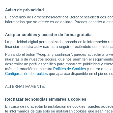
Aviso de privacidad
El contenido de Forococheseléctricos (forococheselectricos.com
información que se ofrece es de calidad. Puedes acceder a este
Inicio
Coches eléctricos de segunda mano
Opel
Sevilla
Aceptar cookies y acceder de forma gratuita
41
Opel de segunda mano en
La publicidad digital personalizada, basada en la información r
financiar nuestra actividad para seguir ofreciéndote contenido c
Pulsando el botón "Aceptar y continuar", puedes acceder a la w
nuestras o de nuestros socios, que nos permiten el seguimiento
Guardar búsqueda
desarrollar un perfil específico para mostrarte publicidad y co
más información en nuestra
Política de Cookies
y retirar en cu
Configuración de cookies
que aparece disponible en el pie de n
Marca
Opel
ALTERNATIVAMENTE,
Modelo
Rechazar tecnologías similares a cookies
En caso de no aceptar la instalación de cookies, puedes accede
Seleccionar modelo
te informamos de que solo se instalarán cookies que sean necesa