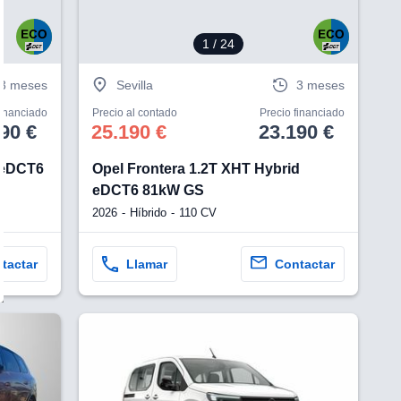
1
/ 24
3 meses
Sevilla
3 meses
financiado
Precio al contado
Precio financiado
90 €
25.190 €
23.190 €
 eDCT6
Opel Frontera 1.2T XHT Hybrid
eDCT6 81kW GS
2026
Híbrido
110 CV
tactar
Llamar
Contactar