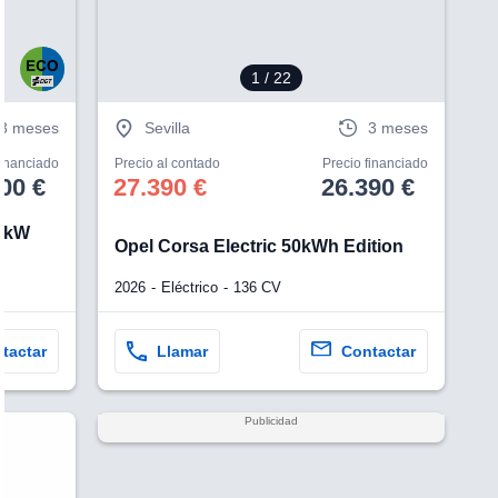
1
/ 22
3 meses
Sevilla
3 meses
financiado
Precio al contado
Precio financiado
00 €
27.390 €
26.390 €
81kW
Opel Corsa Electric 50kWh Edition
2026
Eléctrico
136 CV
tactar
Llamar
Contactar