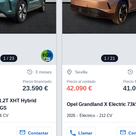
1
/ 23
1
/ 21
3 meses
Sevilla
Precio financiado
Precio al contado
Precio 
23.590 €
42.090 €
41.0
 1.2T XHT Hybrid
Opel Grandland X Electric 7
 GS
6 CV
2026
Eléctrico
212 CV
Contactar
Llamar
Con