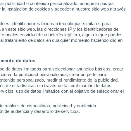
rar publicidad o contenido personalizado, aunque sí podrás
 la instalación de cookies y acceder a nuestro sitio web a través
1
/ 7
1
/ 23
es, identificadores únicos o tecnologías similares para
n este sitio web, las direcciones IP y los identificadores de
3 meses
Sevilla
rsonales en virtud de un interés legítimo, algo a lo que puedes
 al tratamiento de datos en cualquier momento haciendo clic en
Precio al contado
Precio 
19.900 €
18.9
20.690 €
miento de datos:
2T XHT Hybrid 107kW
Opel Corsa 1.2T XHLHybrid 
GS eDCT
uso de datos limitados para seleccionar anuncios básicos, crear
ccionar la publicidad personalizada, crear un perfil para
5 CV
2026
Híbrido
110 CV
ontenido personalizado, medir el rendimiento de la publicidad,
vés de estadísticas o a través de la combinación de datos
rvicios, uso de datos limitados con el objetivo de seleccionar el
Contactar
Llamar
Con
e análisis de dispositivos, publicidad y contenido
n de audiencia y desarrollo de servicios.