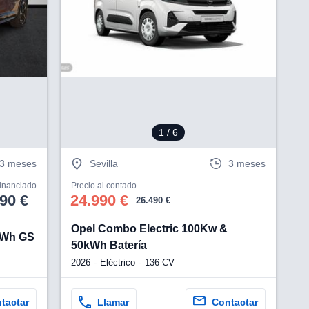
V
1
/ 6
3 meses
Sevilla
3 meses
financiado
Precio al contado
90 €
24.990 €
26.490 €
Opel Combo Electric 100Kw &
3kWh GS
50kWh Batería
2026
Eléctrico
136 CV
tactar
Llamar
Contactar