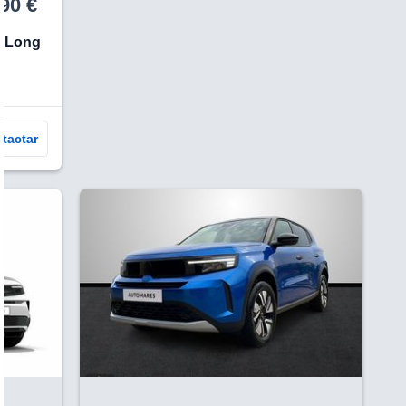
90 €
S Long
tactar
V