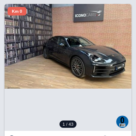
Km 0
1
/ 43