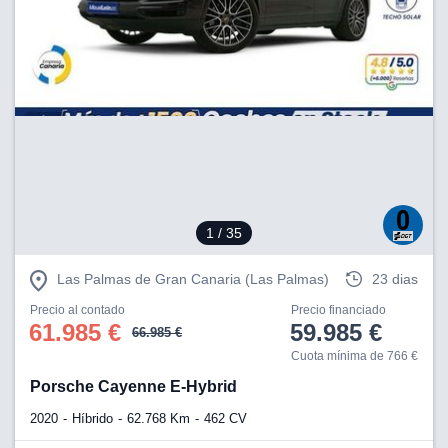
1
/ 35
Las Palmas de Gran Canaria (Las Palmas)
23 dias
Precio al contado
Precio financiado
61.985 €
59.985 €
66.985 €
Cuota mínima de 766 €
Porsche Cayenne E-Hybrid
2020
Híbrido
62.768 Km
462 CV