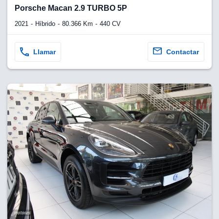
lquier
Porsche Macan 2.9 TURBO 5P
to pulsando
2021
Híbrido
80.366 Km
440 CV
n de cookies
disponible en
Llamar
Contactar
stra página
VAMENTE,
ecnologías
 cookies
o aceptar la
e cookies,
er a nuestro
ectricos.com.
 te
e que solo se
okies que
ias para
 navegación