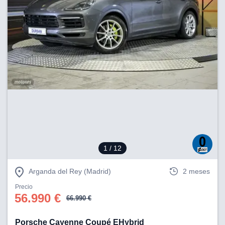
1
/ 12
Arganda del Rey (Madrid)
2 meses
Precio
56.990 €
66.990 €
Porsche Cayenne Coupé EHybrid