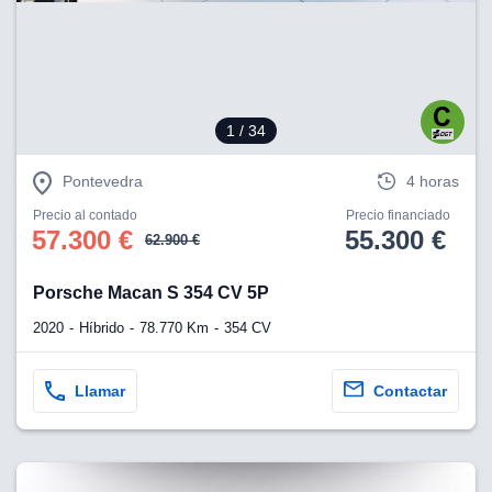
eb, pero no se
okies para
omportamiento
ar publicidad
ersonalizado,
drás
1
/ 34
licidad
rsonalizada.
zar la
Pontevedra
4 horas
e cookies y
stro sitio
Precio al contado
Precio financiado
57.300 €
55.300 €
 de este
62.900 €
do el botón
Porsche Macan S 354 CV 5P
ntimiento,
2020
Híbrido
78.770 Km
354 CV
estros socios
ies,
es únicos o
Llamar
Contactar
imilares para
cceder y
os personales
a en este
s direcciones