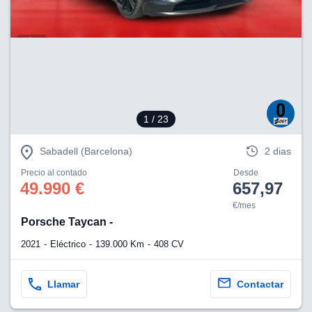
lización
ecisa e
n mediante
spositivos,
contenido
os, medición
 y contenido,
1
/ 23
 de audiencia
e servicios.
Sabadell (Barcelona)
2 dias
 1199 socios
Precio al contado
Desde
49.990 €
657,97
€/mes
Porsche Taycan -
2021
Eléctrico
139.000 Km
408 CV
Llamar
Contactar