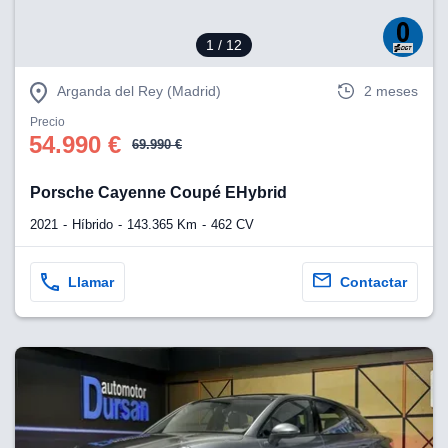
1
/ 12
Arganda del Rey (Madrid)
2 meses
Precio
54.990 €
69.990 €
Porsche Cayenne Coupé EHybrid
2021
Híbrido
143.365 Km
462 CV
Llamar
Contactar