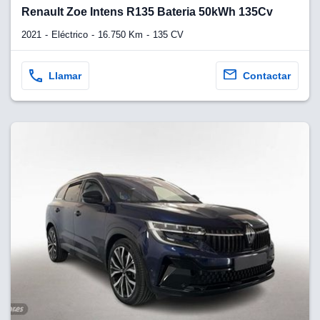
lquier
Renault Zoe Intens R135 Bateria 50kWh 135Cv
to pulsando
2021
Eléctrico
16.750 Km
135 CV
n de cookies
disponible en
Llamar
Contactar
stra página
VAMENTE,
ecnologías
 cookies
o aceptar la
e cookies,
er a nuestro
ectricos.com.
 te
e que solo se
okies que
ias para
 navegación