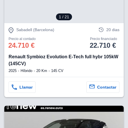
1
/ 21
Sabadell (Barcelona)
20 dias
Precio al contado
Precio financiado
24.710 €
22.710 €
Renault Symbioz Evolution E-Tech full hybr 105kW
(145CV)
2025
Híbrido
20 Km
145 CV
Llamar
Contactar