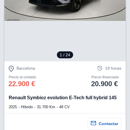
lización
ecisa e
n mediante
spositivos,
contenido
os, medición
 y contenido,
 de audiencia
1
/ 24
e servicios.
 1199 socios
Barcelona
19 horas
Precio al contado
Precio financiado
22.900 €
20.900 €
Renault Symbioz evolution E-Tech full hybrid 145
2025
Híbrido
31.700 Km
48 CV
Contactar