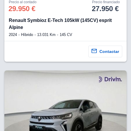
os para
Precio al contado
Precio financiado
anuncios
29.950 €
27.950 €
 perfiles
ad
Renault Symbioz E-Tech 105kW (145CV) esprit
 utilizar
Alpine
seleccionar la
rsonalizada,
2024
Híbrido
13.031 Km
145 CV
l para
el contenido,
s para la
Contactar
 contenido
, medir el
e la
edir el
el contenido,
 público a
adísticas o a
 combinación
cedentes de
entes,
mejora de los
o de datos
 el objetivo
r el