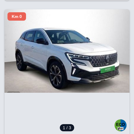
Km 0
1
/ 3