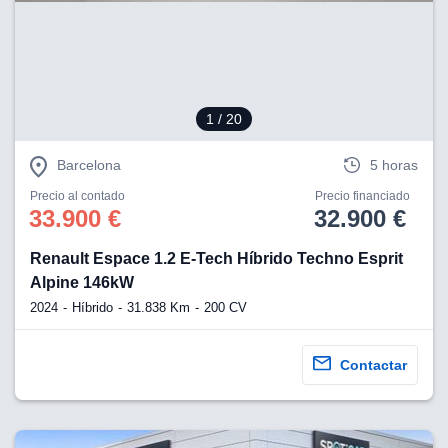
eb, pero no se
okies para
omportamiento
ar publicidad
ersonalizado,
drás
1
/ 20
licidad
rsonalizada.
zar la
Barcelona
5 horas
e cookies y
stro sitio
Precio al contado
Precio financiado
33.900 €
32.900 €
 de este
do el botón
Renault Espace 1.2 E-Tech Híbrido Techno Esprit
Alpine 146kW
ntimiento,
estros socios
2024
Híbrido
31.838 Km
200 CV
ies,
es únicos o
imilares para
Contactar
cceder y
os personales
a en este
s direcciones