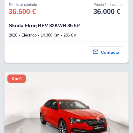
os para
Precio al contado
Precio financiado
anuncios
36.500 €
36.000 €
 perfiles
ad
 utilizar
Skoda Elroq BEV 82KWH 85 5P
seleccionar la
rsonalizada,
2026
Eléctrico
14.300 Km
286 CV
l para
el contenido,
s para la
Contactar
 contenido
, medir el
e la
edir el
Km 0
el contenido,
 público a
adísticas o a
 combinación
cedentes de
entes,
mejora de los
o de datos
 el objetivo
r el