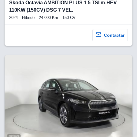
lquier
Skoda Octavia AMBITION PLUS 1.5 TSI m-HEV
110KW (150CV) DSG 7 VEL.
to pulsando
2024
Híbrido
24.000 Km
150 CV
n de cookies
disponible en
Contactar
stra página
VAMENTE,
ecnologías
 cookies
o aceptar la
e cookies,
er a nuestro
ectricos.com.
 te
e que solo se
okies que
ias para
 navegación