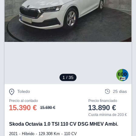
1
/ 35
Toledo
25 dias
Precio al contado
Precio financiado
15.390 €
13.890 €
15.690 €
Cuota mínima de 203 €
Skoda Octavia 1.0 TSI 110 CV DSG MHEV Ambi.
2021
Híbrido
129.308 Km
110 CV