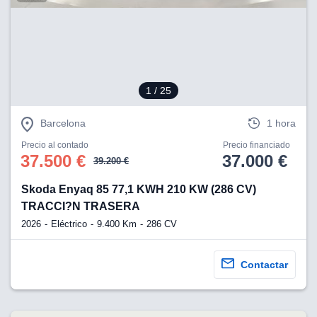
eb, pero no se
okies para
omportamiento
ar publicidad
ersonalizado,
drás
licidad
1
/ 25
rsonalizada.
zar la
Barcelona
1 hora
e cookies y
stro sitio
Precio al contado
Precio financiado
 de este
37.500 €
37.000 €
39.200 €
do el botón
Skoda Enyaq 85 77,1 KWH 210 KW (286 CV)
ntimiento,
TRACCI?N TRASERA
estros socios
2026
Eléctrico
9.400 Km
286 CV
ies,
es únicos o
imilares para
Contactar
cceder y
os personales
a en este
s direcciones