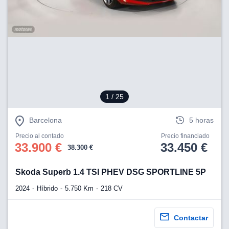
lización
ecisa e
n mediante
spositivos,
contenido
os, medición
 y contenido,
 de audiencia
1
/ 25
e servicios.
 1199 socios
Barcelona
5 horas
Precio al contado
Precio financiado
33.900 €
33.450 €
38.300 €
Skoda Superb 1.4 TSI PHEV DSG SPORTLINE 5P
2024
Híbrido
5.750 Km
218 CV
Contactar