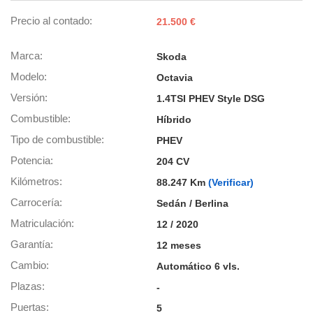
os para
anuncios
Precio al contado
21.500 €
 perfiles
ad
Marca
 utilizar
Skoda
seleccionar la
Modelo
Octavia
rsonalizada,
l para
Versión
1.4TSI PHEV Style DSG
el contenido,
Combustible
Híbrido
s para la
 contenido
Tipo de combustible
PHEV
, medir el
Potencia
204 CV
e la
edir el
Kilómetros
88.247 Km
(Verificar)
el contenido,
Carrocería
 público a
Sedán / Berlina
adísticas o a
Matriculación
12 / 2020
 combinación
cedentes de
Garantía
12 meses
entes,
Cambio
Automático 6 vls.
mejora de los
o de datos
Plazas
-
 el objetivo
Puertas
5
r el