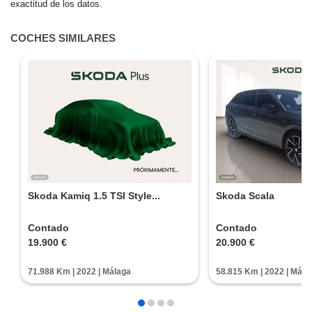
Te avisaremos si el coche baja de precio.
exactitud de los datos.
¿Quieres tasar tu coche?
COCHES SIMILARES
Tasa tu coche gratis
Skoda Kamiq 1.5 TSI Style...
Skoda Scala
Contado
Contado
19.900 €
20.900 €
71.988 Km | 2022 | Málaga
58.815 Km | 2022 | Mála