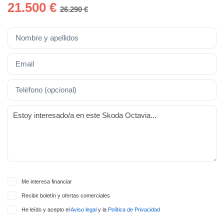
lquier
21.500 €
26.290 €
to pulsando
n de cookies
disponible en
stra página
VAMENTE,
ecnologías
 cookies
o aceptar la
e cookies,
er a nuestro
ectricos.com.
 te
Me interesa financiar
e que solo se
Recibir boletín y ofertas comerciales
okies que
ias para
He leído y acepto el
Aviso legal
y la
Política de Privacidad
 navegación