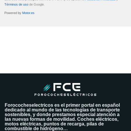
Términos de uso
de Google.
Powered by
Motor.es
DATOS ENVIADOS
Tus datos se han enviado correctamente al vendedor del coche para
que contacte contigo.
¿Quieres tasar tu coche?
Tasa tu coche gratis
Forococheselectricos es el primer portal en español
dedicado al mundo de las tecnologías de transporte
sostenibles, y donde prestamos especial atención a
las nuevas formas de movilidad. Coches eléctricos,
motos eléctricas, puntos de recarga, pilas de
combustible de hidrógeno…