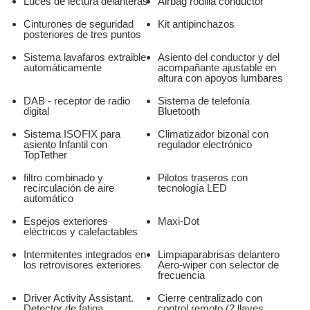
Luces de lectura delanteras
Airbag rodilla conductor
Cinturones de seguridad
Kit antipinchazos
posteriores de tres puntos
Sistema lavafaros extraible
Asiento del conductor y del
automáticamente
acompañante ajustable en
altura con apoyos lumbares
DAB - receptor de radio
Sistema de telefonía
digital
Bluetooth
Sistema ISOFIX para
Climatizador bizonal con
asiento Infantil con
regulador electrónico
TopTether
filtro combinado y
Pilotos traseros con
recirculación de aire
tecnología LED
automático
Espejos exteriores
Maxi-Dot
eléctricos y calefactables
Intermitentes integrados en
Limpiaparabrisas delantero
los retrovisores exteriores
Aero-wiper con selector de
frecuencia
Driver Activity Assistant.
Cierre centralizado con
Detector de fatiga.
control remoto (2 llaves