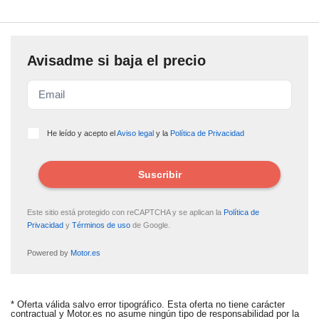
Avisadme si baja el precio
He leído y acepto el
Aviso legal
y la
Política de Privacidad
Suscribir
Este sitio está protegido con reCAPTCHA y se aplican la
Política de
Privacidad
y
Términos de uso
de Google.
Powered by
Motor.es
ALERTA CREADA
* Oferta válida salvo error tipográfico. Esta oferta no tiene carácter
contractual y Motor.es no asume ningún tipo de responsabilidad por la