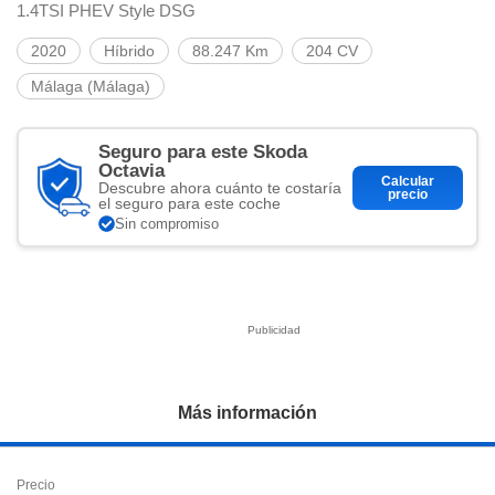
ciar nuestra
1.4TSI PHEV Style DSG
ACEPTAR
a seguir
Y
contenido con
2020
Híbrido
88.247 Km
204 CV
CONTINUAR
res de
Málaga (Málaga)
oste.
CONFIGURACIÓN
botón
ntinuar",
Seguro para este Skoda
er a la web
Octavia
RECHAZAR
Calcular
instalación
Descubre ahora cuánto te costaría
precio
el seguro para este coche
cookies, ya
Sin compromiso
s o de
ios, que nos
eguimiento y
o en el sitio
 desarrollar
cífico para
licidad y
rsonalizado
Más información
el mismo.
ltar más
n nuestra
ookies
y
Precio