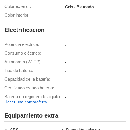
Color exterior
Gris / Plateado
lización
Color interior
-
ecisa e
n mediante
Electrificación
spositivos,
contenido
os, medición
Potencia eléctrica
-
 y contenido,
 de audiencia
Consumo eléctrico
-
e servicios.
Autonomía (WLTP)
-
 1199 socios
Tipo de batería
-
Capacidad de la batería
-
Certificado estado batería
-
Batería en régimen de alquiler
-
Hacer una contraoferta
Equipamiento extra
ABS
Dirección asistida