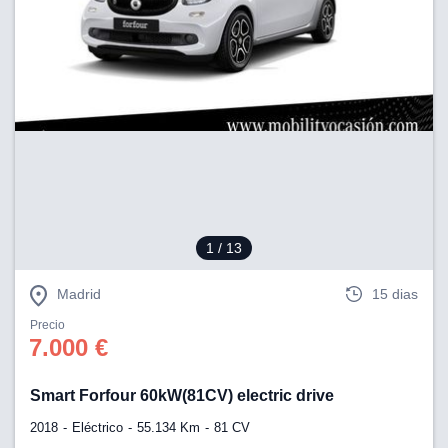
1
/ 13
Madrid
15 dias
Precio
7.000 €
Smart Forfour 60kW(81CV) electric drive
2018
Eléctrico
55.134 Km
81 CV