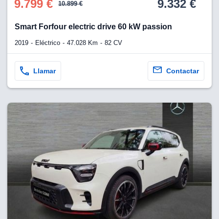
9.799 €
9.332 €
10.899 €
Smart Forfour electric drive 60 kW passion
2019
Eléctrico
47.028 Km
82 CV
Llamar
Contactar