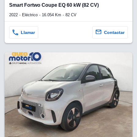
lquier
Smart Fortwo Coupe EQ 60 kW (82 CV)
to pulsando
2022
Eléctrico
16.054 Km
82 CV
n de cookies
disponible en
Llamar
Contactar
stra página
VAMENTE,
ecnologías
 cookies
o aceptar la
e cookies,
er a nuestro
ectricos.com.
 te
e que solo se
okies que
ias para
 navegación