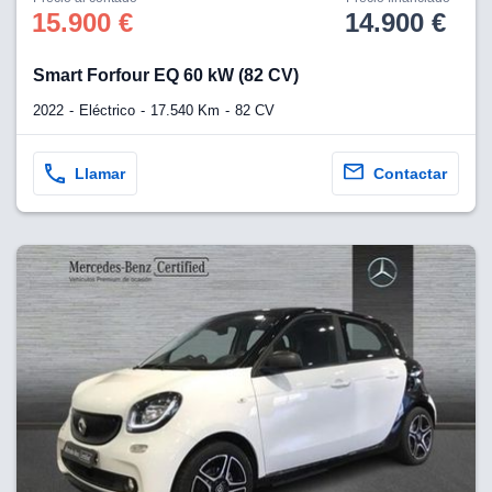
os para
15.900 €
14.900 €
anuncios
 perfiles
ad
Smart Forfour EQ 60 kW (82 CV)
 utilizar
seleccionar la
2022
Eléctrico
17.540 Km
82 CV
rsonalizada,
l para
el contenido,
Llamar
Contactar
s para la
 contenido
, medir el
e la
edir el
el contenido,
 público a
adísticas o a
 combinación
cedentes de
entes,
mejora de los
o de datos
 el objetivo
r el