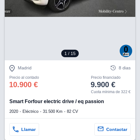
lización
ecisa e
n mediante
spositivos,
contenido
os, medición
 y contenido,
1
/ 15
 de audiencia
e servicios.
Madrid
8 dias
 1199 socios
Precio al contado
Precio financiado
10.900 €
9.900 €
Cuota mínima de 322 €
Smart Forfour electric drive / eq passion
2020
Eléctrico
31.500 Km
82 CV
Llamar
Contactar