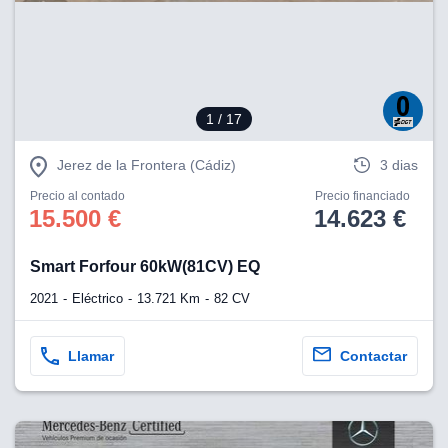
eb, pero no se
okies para
omportamiento
ar publicidad
ersonalizado,
drás
1
/ 17
licidad
rsonalizada.
zar la
Jerez de la Frontera (Cádiz)
3 dias
e cookies y
stro sitio
Precio al contado
Precio financiado
15.500 €
14.623 €
 de este
do el botón
Smart Forfour 60kW(81CV) EQ
ntimiento,
2021
Eléctrico
13.721 Km
82 CV
estros socios
ies,
es únicos o
Llamar
Contactar
imilares para
cceder y
os personales
a en este
s direcciones