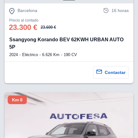
eb, pero no se
okies para
Barcelona
16 horas
omportamiento
ar publicidad
Precio al contado
ersonalizado,
23.300 €
23.600 €
drás
licidad
Ssangyong Korando BEV 62KWH URBAN AUTO
rsonalizada.
5P
zar la
e cookies y
2024
Eléctrico
6.626 Km
190 CV
stro sitio
 de este
do el botón
Contactar
ntimiento,
estros socios
ies,
Km 0
es únicos o
imilares para
cceder y
os personales
a en este
s direcciones