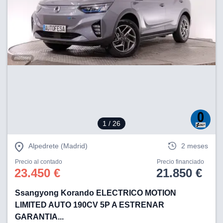
tificadores de
posible que
eedores traten
rsonales en
nterés
 a lo que
rte. Para
tirar su
to u oponerse
o de datos en
mento
 en
 en nuestra
1
/ 26
ookies
en
b.
Alpedrete (Madrid)
2 meses
 nuestros
Precio al contado
Precio financiado
emos el
23.450 €
21.850 €
ratamiento
Ssangyong Korando ELECTRICO MOTION
 información
LIMITED AUTO 190CV 5P A ESTRENAR
tivo y/o
a, uso de
GARANTIA...