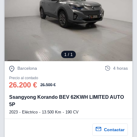
ciar nuestra
ACEPTAR
a seguir
Y
contenido con
CONTINUAR
res de
oste.
CONFIGURACIÓN
botón
ntinuar",
er a la web
RECHAZAR
instalación
1
/ 1
cookies, ya
s o de
Barcelona
4 horas
ios, que nos
eguimiento y
Precio al contado
26.200 €
26.500 €
o en el sitio
 desarrollar
Ssangyong Korando BEV 62KWH LIMITED AUTO
cífico para
5P
licidad y
rsonalizado
2023
Eléctrico
13.500 Km
190 CV
el mismo.
ltar más
n nuestra
Contactar
ookies
y