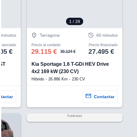
1
/ 28
 minutos
Tarragona
60 minutos
financiado
Precio al contado
Precio financiado
05 €
29.115 €
27.495 €
30.124 €
 GT
Kia Sportage 1.6 T-GDi HEV Drive
)
4x2 169 kW (230 CV)
Híbrido
26.886 Km
230 CV
tactar
Contactar