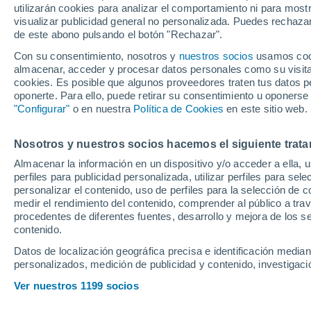
utilizarán cookies para analizar el comportamiento ni para most
visualizar publicidad general no personalizada. Puedes rechazar
de este abono pulsando el botón "Rechazar".
Ubicación
Con su consentimiento, nosotros y
nuestros socios
usamos cooki
almacenar, acceder y procesar datos personales como su visita e
Población o CP
Provincia
Tarragona
cookies. Es posible que algunos proveedores traten tus datos pe
oponerte. Para ello, puede retirar su consentimiento u oponerse
Precio al contado
"Configurar"
o en nuestra
Política de Cookies
en este sitio web.
26.915 €
Radio
Nosotros y nuestros socios hacemos el siguiente trata
Kia Sportage 
4x2 112 kW (1
Almacenar la información en un dispositivo y/o acceder a ella, 
perfiles para publicidad personalizada, utilizar perfiles para sele
Híbrido
16.766 K
Todo el país
personalizar el contenido, uso de perfiles para la selección de c
medir el rendimiento del contenido, comprender al público a tra
Solo anuncios de Península y
procedentes de diferentes fuentes, desarrollo y mejora de los se
Baleares
contenido.
Datos de localización geográfica precisa e identificación mediant
personalizados, medición de publicidad y contenido, investigació
Nuevos en stock
Ver nuestros 1199 socios