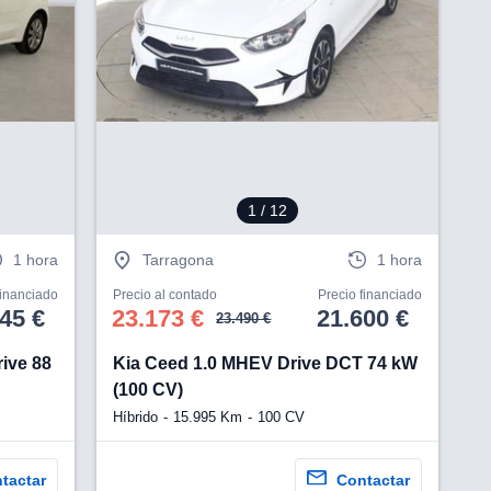
V
1
/ 12
1 hora
Tarragona
1 hora
financiado
Precio al contado
Precio financiado
45 €
23.173 €
21.600 €
23.490 €
ive 88
Kia Ceed 1.0 MHEV Drive DCT 74 kW
(100 CV)
Híbrido
15.995 Km
100 CV
tactar
Contactar