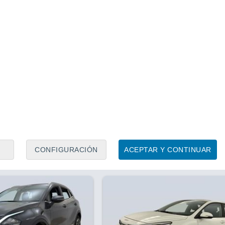
1
/ 28
1
/ 12
1 hora
Tarragona
Precio financiado
Precio al contado
Precio 
53.784 €
30.956 €
28.2
.995 €
31.006 €
.6 T-GDi PHEV Emotion
Kia Sportage 1.6 T-GDi HEV D
52 CV)
4x2 158 kW (215 CV)
252 CV
Híbrido
12.592 Km
215 CV
Contactar
Con
CONFIGURACIÓN
ACEPTAR Y CONTINUAR