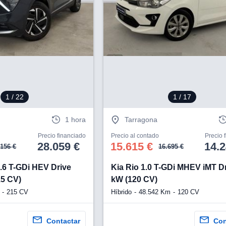
1
/ 22
1
/ 17
1 hora
Tarragona
Precio financiado
Precio al contado
Precio 
28.059 €
15.615 €
14.2
.156 €
16.695 €
.6 T-GDi HEV Drive
Kia Rio 1.0 T-GDi MHEV iMT Dr
15 CV)
kW (120 CV)
215 CV
Híbrido
48.542 Km
120 CV
Contactar
Con