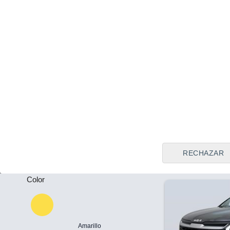
Tipo de vendedor
Todos
Tarragona
Precio al contado
Plazas
55.115 €
55
-
Kia Sorento 1
4x4 185 kW (2
Puertas
Híbrido
4.488 Km
-
RECHAZAR
Color
Amarillo