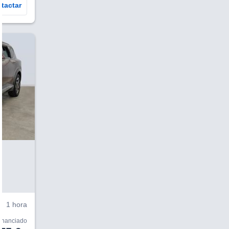
tactar
V
1 hora
financiado