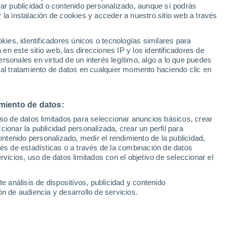
rar publicidad o contenido personalizado, aunque sí podrás
 la instalación de cookies y acceder a nuestro sitio web a través
1
/ 16
1
/ 17
es, identificadores únicos o tecnologías similares para
n este sitio web, las direcciones IP y los identificadores de
59 minutos
Tarragona
60
rsonales en virtud de un interés legítimo, algo a lo que puedes
 al tratamiento de datos en cualquier momento haciendo clic en
Precio financiado
Precio al contado
Precio 
26.105 €
33.815 €
32.3
34.995 €
miento de datos:
1.6 T-GDi MHEV Tech
Kia Sportage 1.6 T-GDi PHEV
50 CV)
Line 4x4 Auto 195 kW (265 CV
uso de datos limitados para seleccionar anuncios básicos, crear
ccionar la publicidad personalizada, crear un perfil para
m
150 CV
Híbrido
36.296 Km
265 CV
ontenido personalizado, medir el rendimiento de la publicidad,
vés de estadísticas o a través de la combinación de datos
rvicios, uso de datos limitados con el objetivo de seleccionar el
Contactar
Con
e análisis de dispositivos, publicidad y contenido
n de audiencia y desarrollo de servicios.