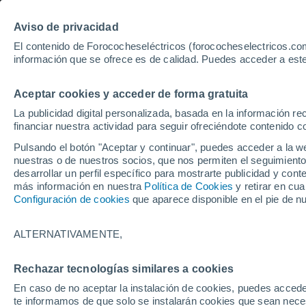
Aviso de privacidad
El contenido de Forococheseléctricos (forococheselectricos.com
información que se ofrece es de calidad. Puedes acceder a este
Inicio
Coches eléctricos de segunda mano
Tarragona
Aceptar cookies y acceder de forma gratuita
252
Coches de segunda man
La publicidad digital personalizada, basada en la información r
financiar nuestra actividad para seguir ofreciéndote contenido c
Pulsando el botón "Aceptar y continuar", puedes acceder a la w
nuestras o de nuestros socios, que nos permiten el seguimiento
Guardar búsqueda
desarrollar un perfil específico para mostrarte publicidad y co
más información en nuestra
Política de Cookies
y retirar en cu
Configuración de cookies
que aparece disponible en el pie de n
Marca
Todas
ALTERNATIVAMENTE,
Modelo
Rechazar tecnologías similares a cookies
En caso de no aceptar la instalación de cookies, puedes accede
Seleccionar modelo
te informamos de que solo se instalarán cookies que sean necesa