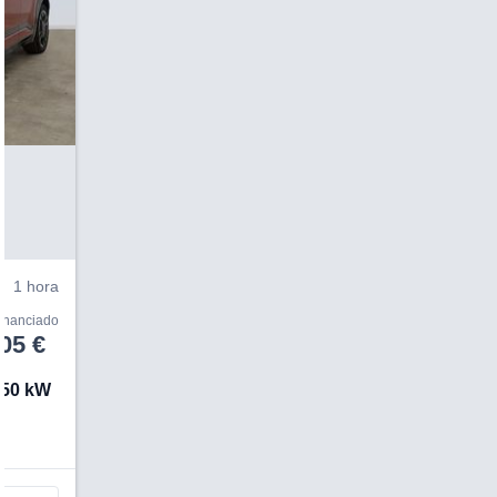
V
1 hora
financiado
05 €
150 kW