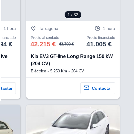
1
/ 32
1 hora
Tarragona
1 hora
financiado
Precio al contado
Precio financiado
94 €
42.215 €
41.005 €
43.790 €
rive
Kia EV3 GT-line Long Range 150 kW
(204 CV)
Eléctrico
5.250 Km
204 CV
tactar
Contactar