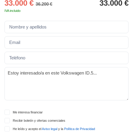
33.000 €
33.000 €
lquier
36.200 €
IVA incluido
to pulsando
n de cookies
disponible en
stra página
VAMENTE,
ecnologías
 cookies
o aceptar la
e cookies,
er a nuestro
ectricos.com.
 te
e que solo se
Me interesa financiar
okies que
Recibir boletín y ofertas comerciales
ias para
 navegación
He leído y acepto el
Aviso legal
y la
Política de Privacidad