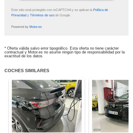
Este sitio está protegido con reCAPTCHA y se aplican la
Política de
Privacidad
y
Términos de uso
de Google.
Powered by
Motor.es
ALERTA CREADA
* Oferta válida salvo error tipográfico. Esta oferta no tiene carácter
contractual y Motor.es no asume ningún tipo de responsabilidad por la
Te avisaremos si el coche baja de precio.
exactitud de los datos.
¿Quieres tasar tu coche?
COCHES SIMILARES
Tasa tu coche gratis