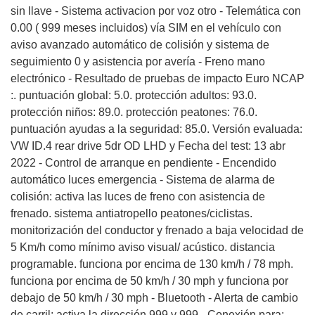
sin llave - Sistema activacion por voz otro - Telemática con
0.00 ( 999 meses incluidos) vía SIM en el vehículo con
aviso avanzado automático de colisión y sistema de
seguimiento 0 y asistencia por avería - Freno mano
electrónico - Resultado de pruebas de impacto Euro NCAP
:. puntuación global: 5.0. protección adultos: 93.0.
protección niños: 89.0. protección peatones: 76.0.
puntuación ayudas a la seguridad: 85.0. Versión evaluada:
VW ID.4 rear drive 5dr OD LHD y Fecha del test: 13 abr
2022 - Control de arranque en pendiente - Encendido
automático luces emergencia - Sistema de alarma de
colisión: activa las luces de freno con asistencia de
frenado. sistema antiatropello peatones/ciclistas.
monitorización del conductor y frenado a baja velocidad de
5 Km/h como mínimo aviso visual/ acústico. distancia
programable. funciona por encima de 130 km/h / 78 mph.
funciona por encima de 50 km/h / 30 mph y funciona por
debajo de 50 km/h / 30 mph - Bluetooth - Alerta de cambio
de carril: activa la dirección 999 y 999 - Conexión para: