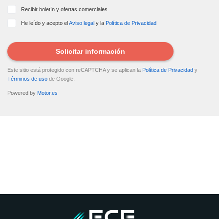
Recibir boletín y ofertas comerciales
He leído y acepto el
Aviso legal
y la
Política de Privacidad
Solicitar información
Este sitio está protegido con reCAPTCHA y se aplican la
Política de Privacidad
y
Términos de uso
de Google.
Powered by
Motor.es
DATOS ENVIADOS
Tus datos se han enviado correctamente al vendedor del coche para
que contacte contigo.
¿Quieres tasar tu coche?
Tasa tu coche gratis