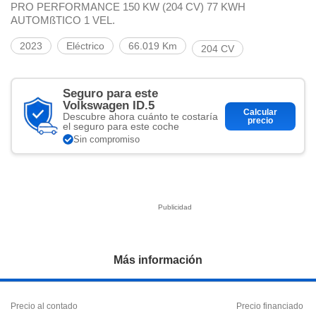
ciar nuestra
PRO PERFORMANCE 150 KW (204 CV) 77 KWH
ACEPTAR
a seguir
AUTOMßTICO 1 VEL.
Y
contenido con
CONTINUAR
res de
2023
Eléctrico
66.019 Km
204 CV
oste.
CONFIGURACIÓN
botón
Seguro para este
ntinuar",
Volkswagen ID.5
er a la web
RECHAZAR
Calcular
Descubre ahora cuánto te costaría
instalación
precio
el seguro para este coche
cookies, ya
Sin compromiso
s o de
ios, que nos
eguimiento y
o en el sitio
 desarrollar
cífico para
licidad y
rsonalizado
Más información
el mismo.
ltar más
n nuestra
Precio al contado
Precio financiado
ookies
y