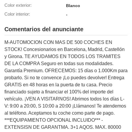
Color exterior
Blanco
lización
Color interior
-
ecisa e
n mediante
Comentarios del anunciante
spositivos,
contenido
os, medición
M-AUTOMOCION CON MAS DE 500 COCHES EN
 y contenido,
STOCK! Concesionarios en Barcelona, Madrid, Castellón
 de audiencia
y Girona. TE AYUDAMOS EN TODOS LOS TRAMITES
e servicios.
DE LA COMPRA Seguro en todas sus modalidades.
 1199 socios
Garantía Premium. OFRECEMOS: 15 días o 1.000Km para
probarlo. Si no te convence ¡Lo puedes devolver! Entrega
GRATIS en 48 horas en la puerta de tu casa. Precio
financiado sujeto a financiar el 100% del importe del
vehículo. ¡VEN A VISITARNOS! Abrimos todos los días L-
V: 9:00 a 20:00, S 10:00 a 20:00 ¡Llámanos! Te atendemos
al teléfono. Aceptamos tu coche como parte de pago.
***EQUIPAMIENTO OPCIONAL INCLUIDO*** -
EXTENSISN DE GARANTMA. 3+1 AQOS. MAX. 80000