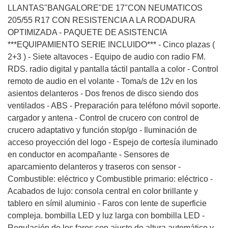
LLANTAS"BANGALORE"DE 17"CON NEUMATICOS
205/55 R17 CON RESISTENCIA A LA RODADURA
OPTIMIZADA - PAQUETE DE ASISTENCIA
***EQUIPAMIENTO SERIE INCLUIDO*** - Cinco plazas (
2+3 ) - Siete altavoces - Equipo de audio con radio FM.
RDS. radio digital y pantalla táctil pantalla a color - Control
remoto de audio en el volante - Toma/s de 12v en los
asientos delanteros - Dos frenos de disco siendo dos
ventilados - ABS - Preparación para teléfono móvil soporte.
cargador y antena - Control de crucero con control de
crucero adaptativo y función stop/go - Iluminación de
acceso proyección del logo - Espejo de cortesía iluminado
en conductor en acompañante - Sensores de
aparcamiento delanteros y traseros con sensor -
Combustible: eléctrico y Combustible primario: eléctrico -
Acabados de lujo: consola central en color brillante y
tablero en símil aluminio - Faros con lente de superficie
compleja. bombilla LED y luz larga con bombilla LED -
Regulación de los faros con ajuste de altura automático y