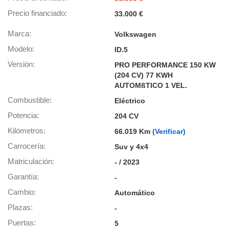
os para
anuncios
Precio financiado
33.000 €
 perfiles
ad
Marca
Volkswagen
 utilizar
Modelo
ID.5
seleccionar la
rsonalizada,
Versión
PRO PERFORMANCE 150 KW
l para
(204 CV) 77 KWH
el contenido,
AUTOMßTICO 1 VEL.
s para la
 contenido
Combustible
Eléctrico
, medir el
Potencia
204 CV
e la
edir el
Kilómetros
66.019 Km
(Verificar)
el contenido,
Carrocería
Suv y 4x4
 público a
adísticas o a
Matriculación
- / 2023
 combinación
Garantía
cedentes de
-
entes,
Cambio
Automático
mejora de los
o de datos
Plazas
-
 el objetivo
Puertas
5
r el