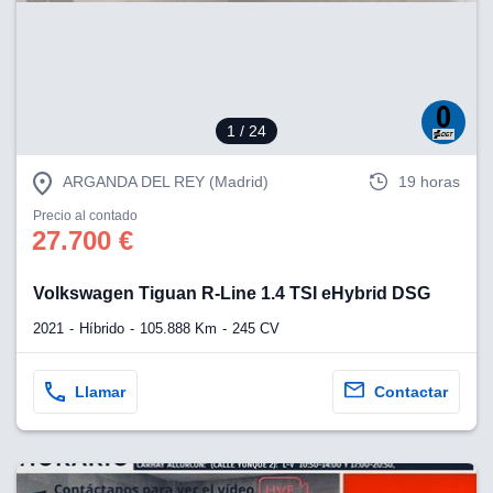
eb, pero no se
okies para
omportamiento
ar publicidad
ersonalizado,
drás
1
/ 24
licidad
rsonalizada.
zar la
ARGANDA DEL REY (Madrid)
19 horas
e cookies y
stro sitio
Precio al contado
27.700 €
 de este
do el botón
Volkswagen Tiguan R-Line 1.4 TSI eHybrid DSG
ntimiento,
2021
Híbrido
105.888 Km
245 CV
estros socios
ies,
es únicos o
Llamar
Contactar
imilares para
cceder y
os personales
a en este
s direcciones