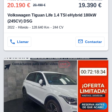
os para
20.190 €
19.390 €
20.490 €
anuncios
 perfiles
Volkswagen Tiguan Life 1.4 TSI eHybrid 180kW
ad
 utilizar
(245CV) DSG
seleccionar la
2022
Híbrido
128.640 Km
244 CV
rsonalizada,
l para
el contenido,
Llamar
Contactar
s para la
 contenido
, medir el
e la
edir el
el contenido,
 público a
adísticas o a
 combinación
cedentes de
entes,
mejora de los
o de datos
 el objetivo
r el