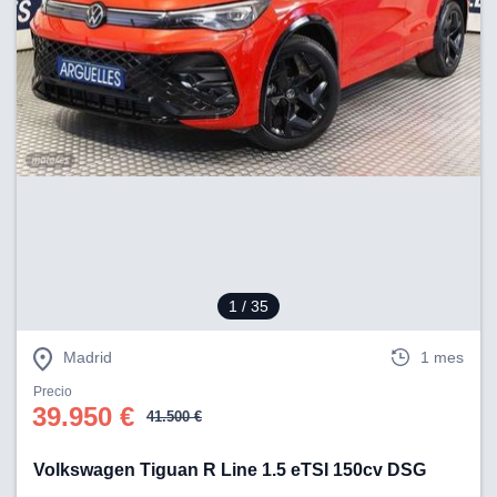
1
/ 35
Madrid
1 mes
Precio
39.950 €
41.500 €
Volkswagen Tiguan R Line 1.5 eTSI 150cv DSG