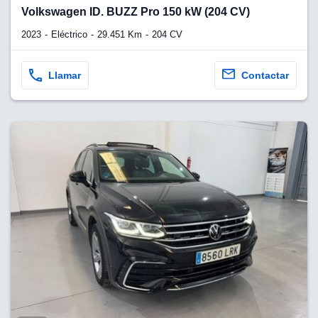
lquier
Volkswagen ID. BUZZ Pro 150 kW (204 CV)
to pulsando
2023
Eléctrico
29.451 Km
204 CV
n de cookies
disponible en
Llamar
Contactar
stra página
VAMENTE,
ecnologías
 cookies
o aceptar la
e cookies,
er a nuestro
ectricos.com.
 te
e que solo se
okies que
ias para
 navegación