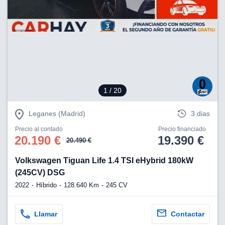
lización
ecisa e
n mediante
spositivos,
contenido
os, medición
 y contenido,
 de audiencia
1
/ 20
e servicios.
Leganes (Madrid)
3 dias
 1199 socios
Precio al contado
Precio financiado
20.190 €
19.390 €
20.490 €
Volkswagen Tiguan Life 1.4 TSI eHybrid 180kW
(245CV) DSG
2022
Híbrido
128.640 Km
245 CV
Llamar
Contactar