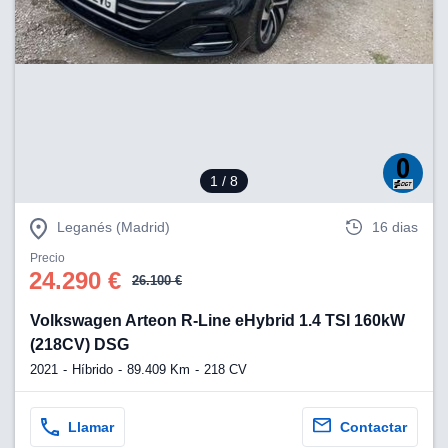
1
/ 8
Leganés (Madrid)
16 dias
Precio
24.290 €
26.100 €
Volkswagen Arteon R-Line eHybrid 1.4 TSI 160kW
(218CV) DSG
2021
Híbrido
89.409 Km
218 CV
Llamar
Contactar