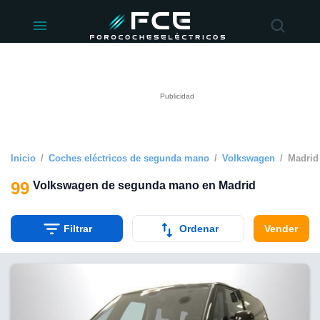
ivacidad
de
éctricos
lectricos.com)
rado por
 para
e la
ue se ofrece
d. Puedes
e sitio web
Inicio
Coches eléctricos de segunda mano
Volkswagen
Madrid
siguientes
99
Volkswagen de segunda mano en Madrid
okies y
 forma
Filtrar
Ordenar
Vender
digital
a, basada en
n recogida
kies o
imilares, nos