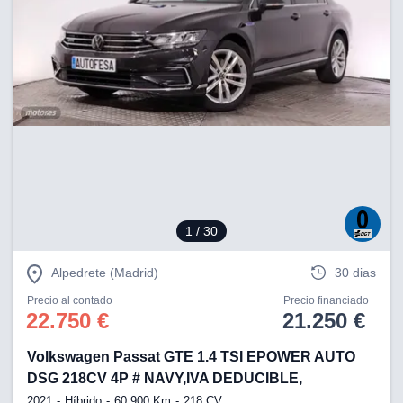
1
/ 30
Alpedrete (Madrid)
30 dias
Precio al contado
Precio financiado
22.750 €
21.250 €
Volkswagen Passat GTE 1.4 TSI EPOWER AUTO
DSG 218CV 4P # NAVY,IVA DEDUCIBLE,
2021
Híbrido
60.900 Km
218 CV