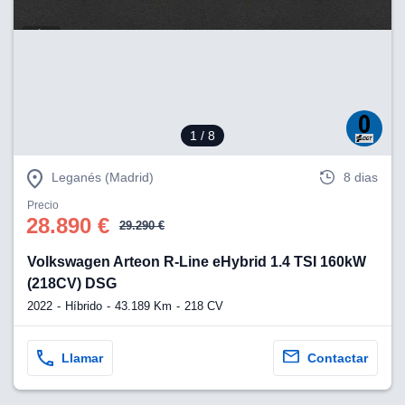
1
/ 8
Leganés (Madrid)
8 dias
Precio
28.890 €
29.290 €
Volkswagen Arteon R-Line eHybrid 1.4 TSI 160kW
(218CV) DSG
2022
Híbrido
43.189 Km
218 CV
Llamar
Contactar