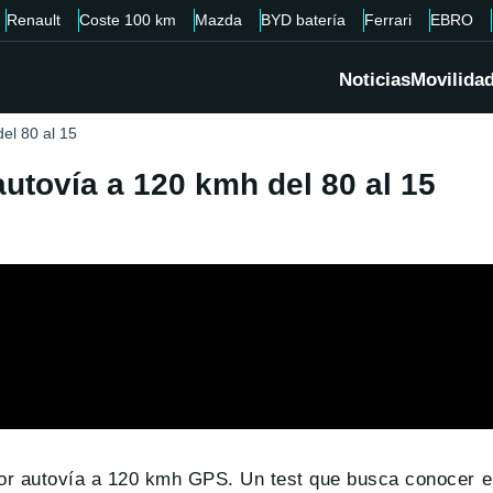
Renault
Coste 100 km
Mazda
BYD batería
Ferrari
EBRO
Noticias
Movilida
el 80 al 15
utovía a 120 kmh del 80 al 15
r autovía a 120 kmh GPS. Un test que busca conocer e