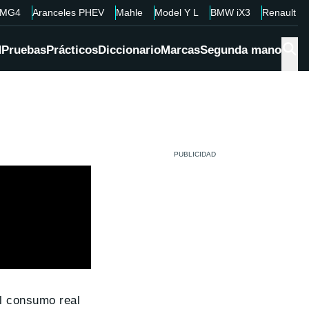
MG4
Aranceles PHEV
Mahle
Model Y L
BMW iX3
Renault 4
d
Pruebas
Prácticos
Diccionario
Marcas
Segunda mano
l consumo real