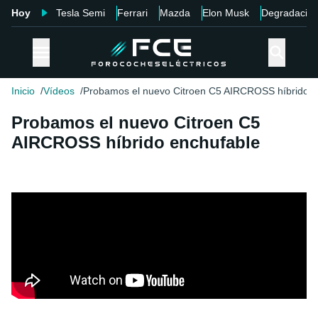
Hoy
Tesla Semi
Ferrari
Mazda
Elon Musk
Degradació
Inicio
Vídeos
Probamos el nuevo Citroen C5 AIRCROSS híbrido e
Probamos el nuevo Citroen C5
AIRCROSS híbrido enchufable