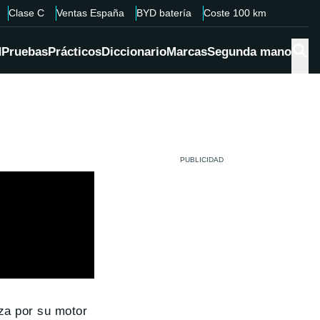
Clase C
Ventas España
BYD batería
Coste 100 km
d
Pruebas
Prácticos
Diccionario
Marcas
Segunda mano
iza por su motor