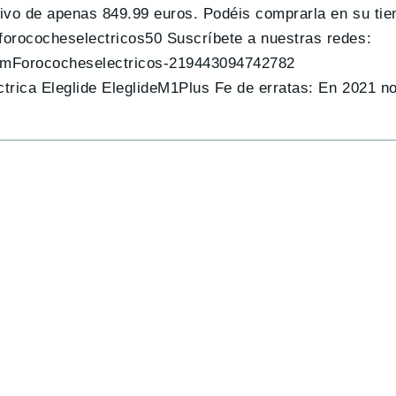
ivo de apenas 849.99 euros. Podéis comprarla en su tie
forococheselectricos50 Suscríbete a nuestras redes:
.comForococheselectricos-219443094742782
trica Eleglide EleglideM1Plus Fe de erratas: En 2021 n