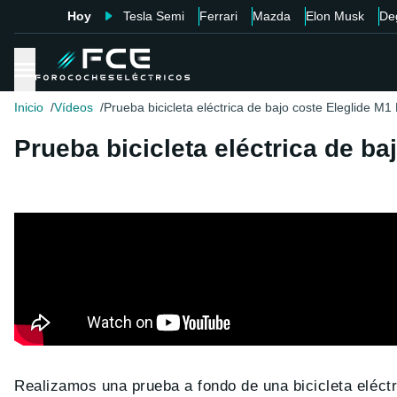
Hoy
Tesla Semi
Ferrari
Mazda
Elon Musk
De
Inicio
Vídeos
Prueba bicicleta eléctrica de bajo coste Eleglide M1
Prueba bicicleta eléctrica de ba
Realizamos una prueba a fondo de una bicicleta eléctr