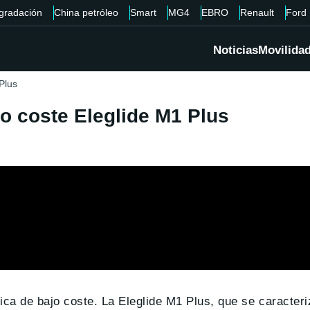
gradación
China petróleo
Smart
MG4
EBRO
Renault
Ford
Noticias
Movilida
 Plus
jo coste Eleglide M1 Plus
ica de bajo coste. La Eleglide M1 Plus, que se caracter