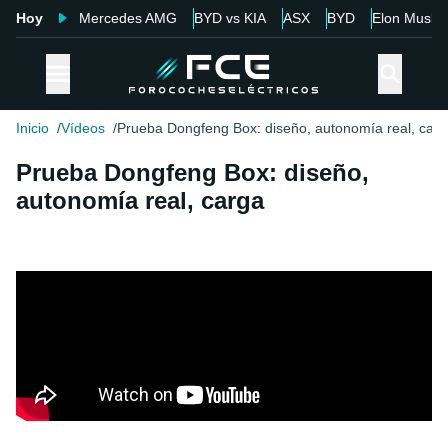
Hoy
Mercedes AMG
BYD vs KIA
ASX
BYD
Elon Musk
Inicio
Vídeos
Prueba Dongfeng Box: diseño, autonomía real, car
Prueba Dongfeng Box: diseño,
autonomía real, carga